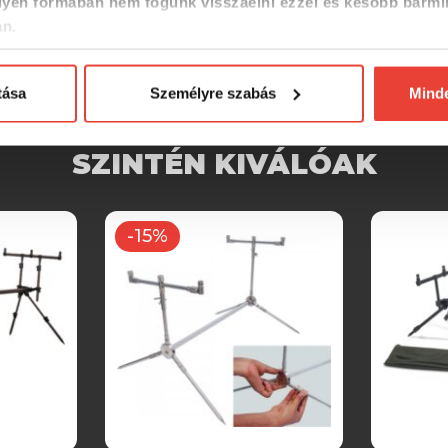
yen formában nem fogunk visszaélni ezzel és később bármi
an.
tása
Személyre szabás
Mind
SZINTÉN KIVÁLÓAK
-15%