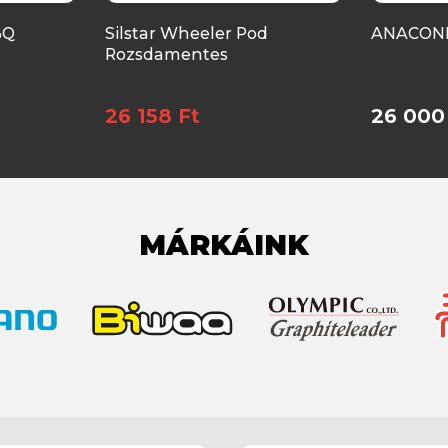
BQ
Silstar Wheeler Pod
ANACOND
Rozsdamentes
26 158 Ft
26 000
MÁRKÁINK