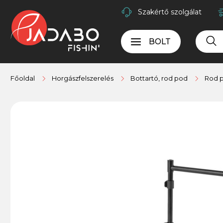
Szakértő szolgálat
BOLT
Főoldal
Horgászfelszerelés
Bottartó, rod pod
Rod 