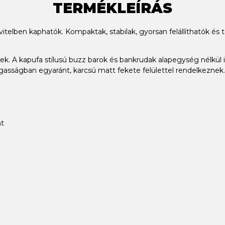
TERMÉKLEÍRÁS
telben kaphatók. Kompaktak, stabilak, gyorsan felállíthatók é
ek. A kapufa stílusú buzz barok és bankrudak alapegység nélkül
gasságban egyaránt, karcsú matt fekete felülettel rendelkeznek.
nt