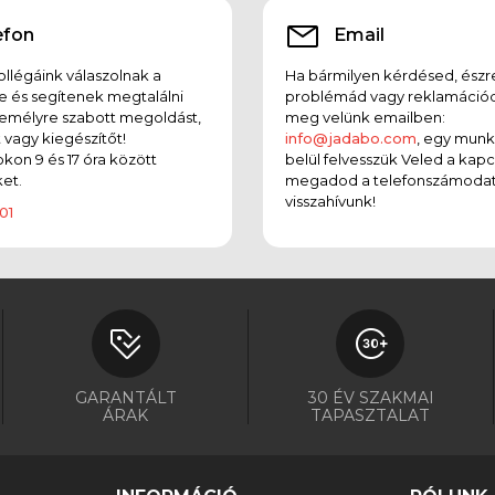
efon
Email
llégáink válaszolnak a
Ha bármilyen kérdésed, észr
e és segítenek megtalálni
problémád vagy reklamációd
emélyre szabott megoldást,
meg velünk emailben:
t vagy kiegészítőt!
info@jadabo.com
, egy mun
on 9 és 17 óra között
belül felvesszük Veled a kapc
et.
megadod a telefonszámodat
visszahívunk!
01
GARANTÁLT
30 ÉV SZAKMAI
ÁRAK
TAPASZTALAT