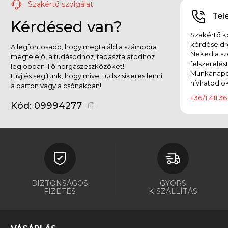
Szakértő szolgálat
Tel
Kérdésed van?
Szakértő ko
kérdéseidr
A legfontosabb, hogy megtaláld a számodra
Neked a sz
megfelelő, a tudásodhoz, tapasztalatodhoz
felszerelés
legjobban illő horgászeszközöket!
Munkanapok
Hívj és segítünk, hogy mivel tudsz sikeres lenni
hívhatod ők
a parton vagy a csónakban!
+36/1 411 36
Kód:
09994277
BIZTONSÁGOS
GYORS
FIZETÉS
KISZÁLLÍTÁS