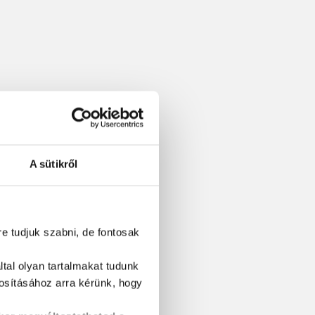
A sütikről
re tudjuk szabni, de fontosak
tal olyan tartalmakat tudunk
tosításához
arra kérünk, hogy