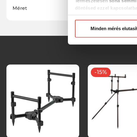
Természetesen
soha semmil
SZ42,5 L68-97 H21,5-
Méret
döntésed ezzel kapcsolatb
40CM
Előre is köszönjük!
Minden mérés elutasí
-15%