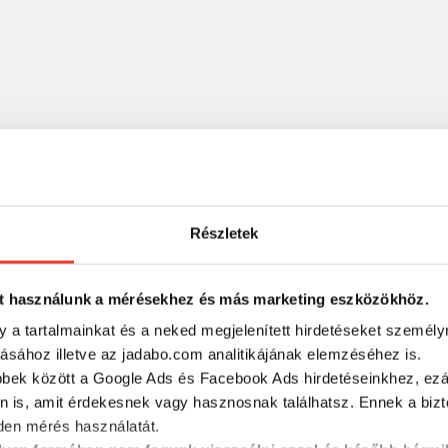
Részletek
t használunk a mérésekhez és más marketing eszközökhöz.
y a tartalmainkat és a neked megjelenített hirdetéseket személy
RÉSZLETES ADATOK
tásához illetve az jadabo.com analitikájának elemzéséhez is.
bbek között a Google Ads és Facebook Ads hirdetéseinkhez, ezál
n is, amit érdekesnek vagy hasznosnak találhatsz. Ennek a biz
en mérés használatát.