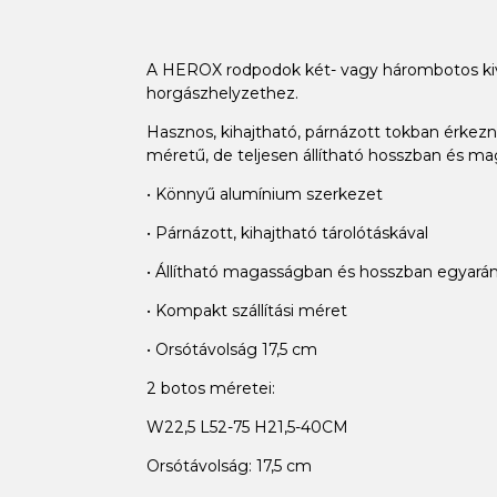
A HEROX rodpodok két- vagy hárombotos kivi
horgászhelyzethez.
Hasznos, kihajtható, párnázott tokban érkezn
méretű, de teljesen állítható hosszban és ma
• Könnyű alumínium szerkezet
• Párnázott, kihajtható tárolótáskával
• Állítható magasságban és hosszban egyará
• Kompakt szállítási méret
• Orsótávolság 17,5 cm
2 botos méretei:
W22,5 L52-75 H21,5-40CM
Orsótávolság: 17,5 cm