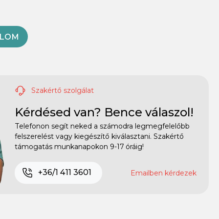
OLOM
Szakértő szolgálat
Kérdésed van? Bence válaszol!
Telefonon segít neked a számodra legmegfelelőbb
felszerelést vagy kiegészítő kiválasztani. Szakértő
támogatás munkanapokon 9-17 óráig!
+36/1 411 3601
Emailben kérdezek