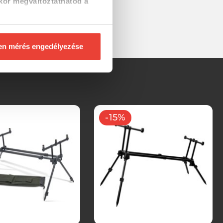
kor megváltoztathatod a
en mérés engedélyezése
-15%