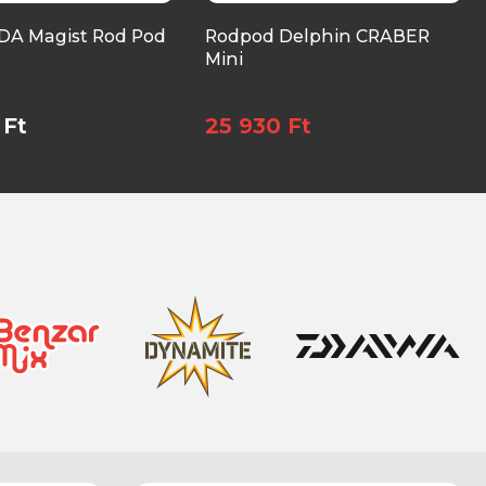
A Magist Rod Pod
Rodpod Delphin CRABER
Mini
 Ft
25 930 Ft