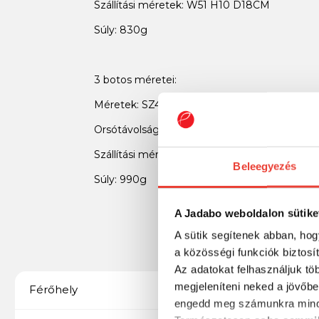
Szállítási méretek: W51 H10 D18CM
Súly: 830g
3 botos méretei:
Méretek: SZ42,5 L68-97 H21,5-40CM
Orsótávolság: 17,5 cm
Szállítási méretek: W57 H10 D18CM
Beleegyezés
Súly: 990g
A Jadabo weboldalon sütike
A sütik segítenek abban, hog
a közösségi funkciók biztosí
Az adatokat felhasználjuk tö
megjeleníteni neked a jövőbe
3 botos
Férőhely
engedd meg számunkra mind