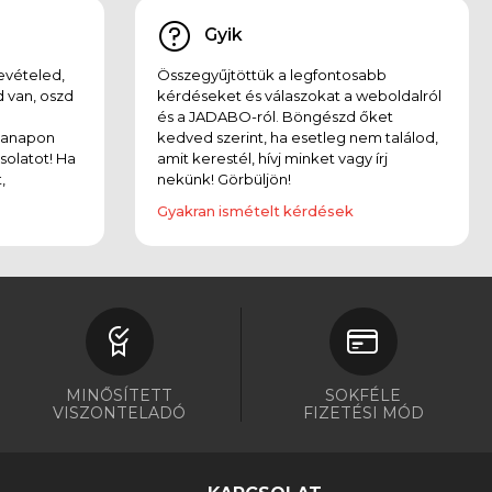
Gyik
evételed,
Összegyűjtöttük a legfontosabb
 van, oszd
kérdéseket és válaszokat a weboldalról
és a JADABO-ról. Böngészd őket
kanapon
kedved szerint, ha esetleg nem találod,
solatot! Ha
amit kerestél, hívj minket vagy írj
,
nekünk! Görbüljön!
Gyakran ismételt kérdések
MINŐSÍTETT
SOKFÉLE
VISZONTELADÓ
FIZETÉSI MÓD