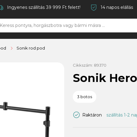
Ingyenes szállítás 39 999 Ft felett!
14 napos elállás
pod
Sonik rod pod
Cikkszám:
89370
Sonik Hero
3 botos
Raktáron
szállítás 1-2 n