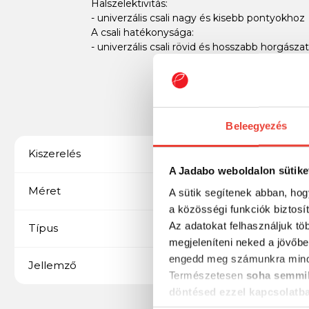
Halszelektivitás:
- univerzális csali nagy és kisebb pontyokhoz
A csali hatékonysága:
- univerzális csali rövid és hosszabb horgász
Beleegyezés
2000 g
Kiszerelés
A Jadabo weboldalon sütike
20 mm
Méret
A sütik segítenek abban, hog
a közösségi funkciók biztosí
Az adatokat felhasználjuk tö
Starbaits
Típus
megjeleníteni neked a jövőbe
engedd meg számunkra mind
Rák és gyümölcs
Jellemző
Természetesen
soha semmil
döntésed ezzel kapcsolatb
Előre is köszönjük!