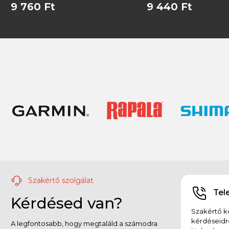
9 760 Ft
9 440 Ft
Szakértő szolgálat
Tel
Kérdésed van?
Szakértő ko
kérdéseidr
A legfontosabb, hogy megtaláld a számodra