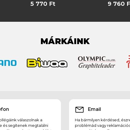
5 770 Ft
9 760 F
MÁRKÁINK
efon
Email
llégáink válaszolnak a
Ha bármilyen kérdésed, észr
e és segítenek megtalálni
problémád vagy reklamációd