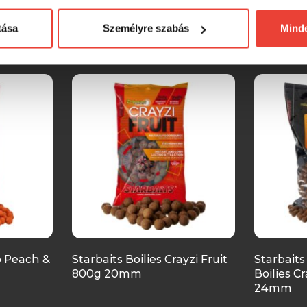
tása
Személyre szabás
Mind
SZINTÉN KIVÁLÓAK
ro Peach &
Starbaits Boilies Crayzi Fruit
Starbaits
800g 20mm
Boilies Cr
24mm