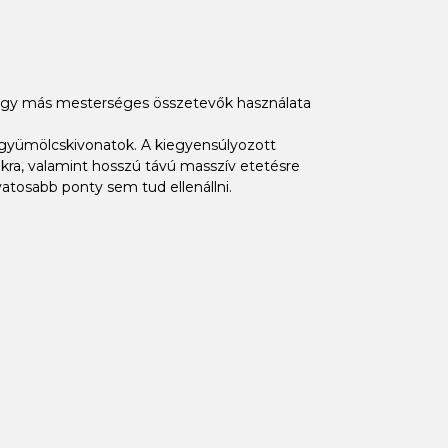
vagy más mesterséges összetevők használata
s gyümölcskivonatok. A kiegyensúlyozott
ra, valamint hosszú távú masszív etetésre
vatosabb ponty sem tud ellenállni.