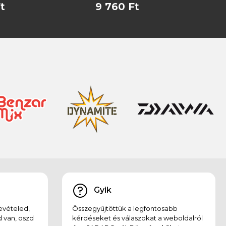
t
9 760 Ft
Gyik
evételed,
Összegyűjtöttük a legfontosabb
 van, oszd
kérdéseket és válaszokat a weboldalról