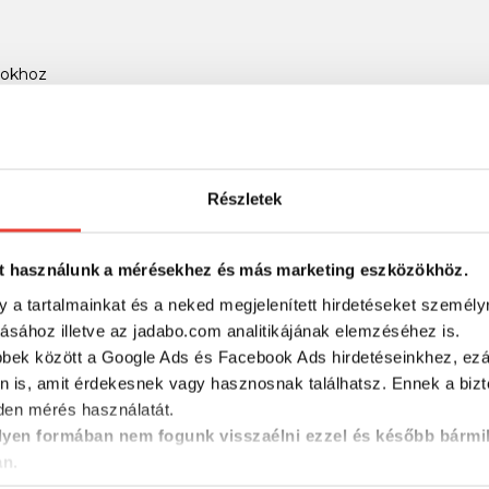
atokhoz
RÉSZLETES ADATOK
Részletek
t használunk a mérésekhez és más marketing eszközökhöz.
y a tartalmainkat és a neked megjelenített hirdetéseket személy
tásához illetve az jadabo.com analitikájának elemzéséhez is.
bbek között a Google Ads és Facebook Ads hirdetéseinkhez, ezál
n is, amit érdekesnek vagy hasznosnak találhatsz. Ennek a biz
en mérés használatát.
yen formában nem fogunk visszaélni ezzel és később bármi
an.