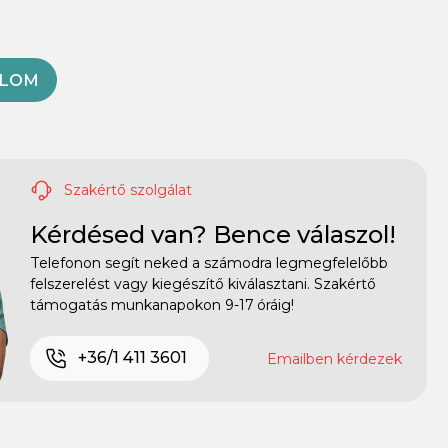
OLOM
Szakértő szolgálat
Kérdésed van? Bence válaszol!
Telefonon segít neked a számodra legmegfelelőbb
felszerelést vagy kiegészítő kiválasztani. Szakértő
támogatás munkanapokon 9-17 óráig!
+36/1 411 3601
Emailben kérdezek