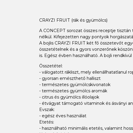
CRAYZI FRUIT (rák és gyümölcs)
A CONCEPT sorozat összes receptje tisztán
nélkül. Kifejezetten nagy pontyok horgászatára
A bojlis CRAYZI FRUIT két fő összetevőt egye
összetételnek és a gyors vonzerőnek köszönh
is. Egész évben használható. A bojli rendkívü
Összetétel:
- válogatott rákliszt, mely ellenállhatatlanul 
- gyorsan emészthető halliszt
- természetes gyümölcskivonatok
- természetes gyümölcs aromák
- citrus és gyümölcs illóolajok
- étvágyat támogató vitaminok és ásványi a
Evszak:
- egész éves használat
Etetés:
- használható minimális etetés, valamint hos