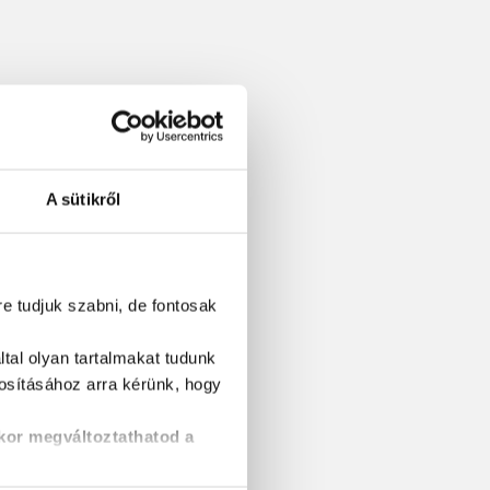
A sütikről
re tudjuk szabni, de fontosak
tal olyan tartalmakat tudunk
tosításához
arra kérünk, hogy
kor megváltoztathatod a