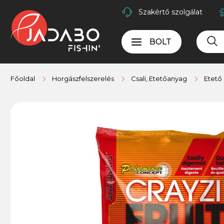
Szakértő szolgálat
BOLT
Főoldal
Horgászfelszerelés
Csali, Etetőanyag
Etető 