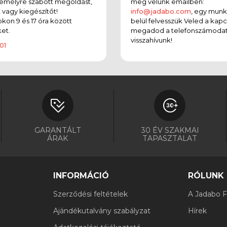
emélyre szabott megoldást,
meg velünk emailben:
t vagy kiegészítőt!
info@jadabo.com
, egy mun
on 9 és 17 óra között
belül felvesszük Veled a kapc
et.
megadod a telefonszámodat
visszahívunk!
01
GARANTÁLT
30 ÉV SZAKMAI
ÁRAK
TAPASZTALAT
INFORMÁCIÓ
RÓLUNK
Szerződési feltételek
A Jadabo Fi
Ajándékutalvány szabályzat
Hírek