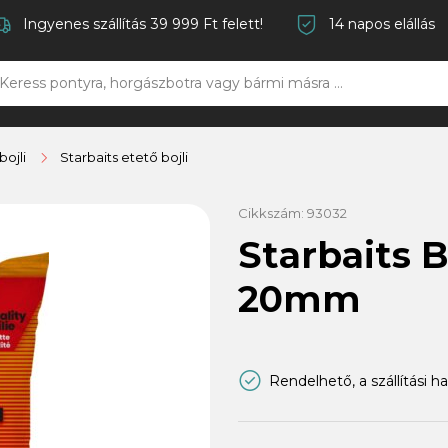
Ingyenes szállítás 39 999 Ft felett!
14 napos elállás
bojli
Starbaits etető bojli
Cikkszám:
93032
Starbaits B
20mm
Rendelhető, a szállítási h