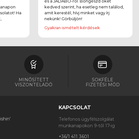
és a JADABO-ról. Böngészd őket
kanapon
kedved szerint, ha esetleg nem találod,
solatot! Ha
amit kerestél, hívj minket vagy írj
,
nekünk! Görbüljön!
Gyakran ismételt kérdések
MINŐSÍTETT
SOKFÉLE
VISZONTELADÓ
FIZETÉSI MÓD
KAPCSOLAT
shin'
Telefonos ügyfélszolgálat
munkanapokon 9-től 17-ig
+36/1 411 3601