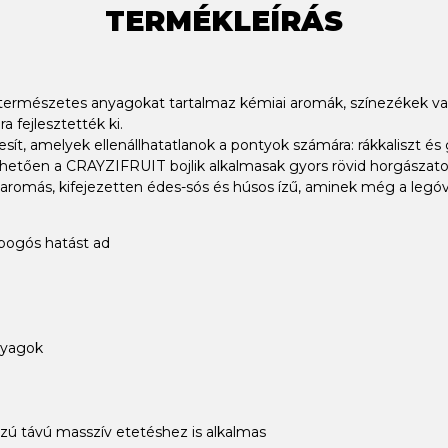
TERMÉKLEÍRÁS
 természetes anyagokat tartalmaz kémiai aromák, színezékek 
 fejlesztették ki.
sít, amelyek ellenállhatatlanok a pontyok számára: rákkaliszt é
etően a CRAYZIFRUIT bojlik alkalmasak gyors rövid horgászatok
l aromás, kifejezetten édes-sós és húsos ízű, aminek még a legó
ropogós hatást ad
nyagok
szú távú masszív etetéshez is alkalmas