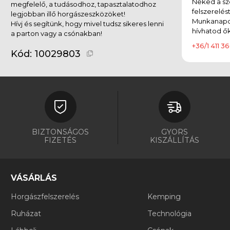
Neked a sz
megfelelő, a tudásodhoz, tapasztalatodhoz
felszerelés
legjobban illő horgászeszközöket!
Munkanapok
Hívj és segítünk, hogy mivel tudsz sikeres lenni
hívhatod ők
a parton vagy a csónakban!
+36/1 411 36
Kód:
10029803
BIZTONSÁGOS
GYORS
FIZETÉS
KISZÁLLÍTÁS
VÁSÁRLÁS
Horgászfelszerelés
Kemping
Ruházat
Technológia