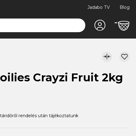
Jadabo TV
Blog
oilies Crayzi Fruit 2kg
atáridőről rendelés után tájékoztatunk