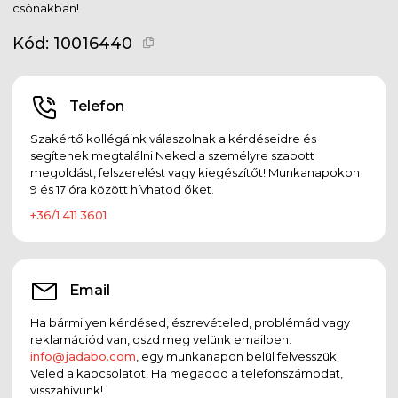
csónakban!
Kód:
10016440
Telefon
Szakértő kollégáink válaszolnak a kérdéseidre és
segítenek megtalálni Neked a személyre szabott
megoldást, felszerelést vagy kiegészítőt! Munkanapokon
9 és 17 óra között hívhatod őket.
+36/1 411 3601
Email
Ha bármilyen kérdésed, észrevételed, problémád vagy
reklamációd van, oszd meg velünk emailben:
info@jadabo.com
, egy munkanapon belül felvesszük
Veled a kapcsolatot! Ha megadod a telefonszámodat,
visszahívunk!