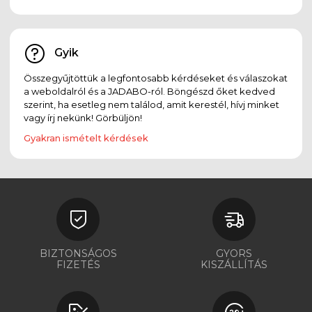
Gyik
Összegyűjtöttük a legfontosabb kérdéseket és válaszokat
a weboldalról és a JADABO-ról. Böngészd őket kedved
szerint, ha esetleg nem találod, amit kerestél, hívj minket
vagy írj nekünk! Görbüljön!
Gyakran ismételt kérdések
BIZTONSÁGOS
GYORS
FIZETÉS
KISZÁLLÍTÁS