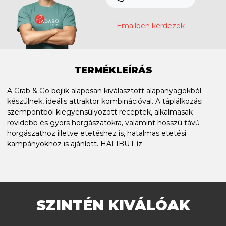
Emailben kérdezek
TERMÉKLEÍRÁS
A Grab & Go bojlik alaposan kiválasztott alapanyagokból
készülnek, ideális attraktor kombinációval. A táplálkozási
szempontból kiegyensúlyozott receptek, alkalmasak
rövidebb és gyors horgászatokra, valamint hosszú távú
horgászathoz illetve etetéshez is, hatalmas etetési
kampányokhoz is ajánlott. HALIBUT íz
SZINTÉN KIVÁLÓAK