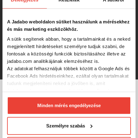
800g 24mm
2 520 Ft
A Jadabo weboldalon sütiket használunk a mérésekhez
és más marketing eszközökhöz.
A sütik segítenek abban, hogy a tartalmainkat és a neked
Starbaits Boilies Global Sweet Corn
800g 24mm
megjelenített hirdetéseket személyre tudjuk szabni, de
fontosak a közösségi funkciók biztosításához illetve az
jadabo.com analitikájának elemzéséhez is.
2 520 Ft
Az adatokat felhasználjuk többek között a Google Ads és
Facebook Ads hirdetéseinkhez, ezáltal olyan tartalmakat
tudunk megjeleníteni neked a jövőben is, amit
érdekesnek vagy hasznosnak találhatsz. Ennek a
MÁRKÁINK
biztosításához
arra kérünk, hogy engedd meg
számunkra minden mérés használatát.
Minden mérés engedélyezése
Természetesen
soha semmilyen formában nem fogunk
visszaélni ezzel és később bármikor
Személyre szabás
megváltoztathatod a döntésed ezzel kapcsolatban.
Előre is köszönjük!