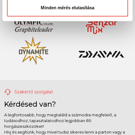
Minden mérés elutasítása
Szakértő szolgálat
Kérdésed van?
A legfontosabb, hogy megtaláld a számodra megfelelő, a
tudásodhoz, tapasztalatodhoz legjobban illő
horgászeszközöket!
Hívj és segítünk, hogy mivel tudsz sikeres lenni a parton vagy a