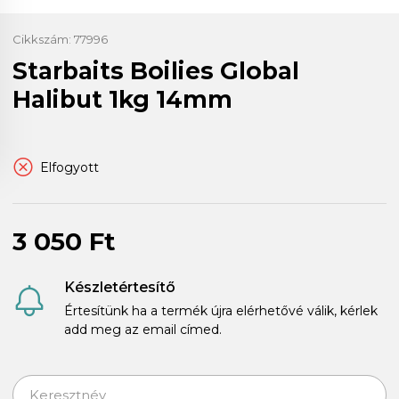
Cikkszám:
77996
Starbaits Boilies Global
Halibut 1kg 14mm
Elfogyott
3 050 Ft
Készletértesítő
Értesítünk ha a termék újra elérhetővé válik, kérlek
add meg az email címed.