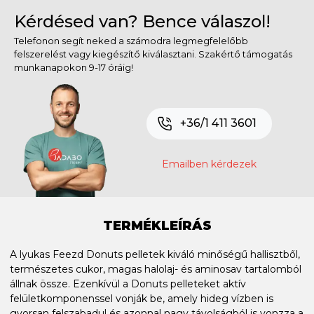
Kérdésed van? Bence válaszol!
Telefonon segít neked a számodra legmegfelelőbb
felszerelést vagy kiegészítő kiválasztani. Szakértő támogatás
munkanapokon 9-17 óráig!
+36/1 411 3601
Emailben kérdezek
TERMÉKLEÍRÁS
A lyukas Feezd Donuts pelletek kiváló minőségű hallisztből,
természetes cukor, magas halolaj- és aminosav tartalomból
állnak össze. Ezenkívül a Donuts pelleteket aktív
felületkomponenssel vonják be, amely hideg vízben is
gyorsan felszabadul és azonnal nagy távolságból is vonzza a