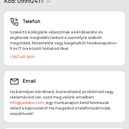
Kód:
09992417
Telefon
Szakértő kollégáink válaszolnak a kérdéseidre és
segítenek megtalálni Neked a személyre szabott
megoldást, felszerelést vagy kiegészítőt! Munkanapokon
9 és 17 óra között hívhatod őket.
+36/1 411 3601
Email
Ha bármilyen kérdésed, észrevételed, problémád vagy
reklamációd van, oszd meg velünk emailben:
info@jadabo.com
, egy munkanapon belül felvesszük
Veled a kapcsolatot! Ha megadod a telefonszámodat,
visszahívunk!