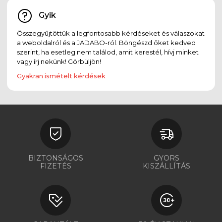
Gyik
Összegyűjtöttük a legfontosabb kérdéseket és válaszokat
a weboldalról és a JADABO-ról. Böngészd őket kedved
szerint, ha esetleg nem találod, amit kerestél, hívj minket
vagy írj nekünk! Görbüljön!
Gyakran ismételt kérdések
BIZTONSÁGOS
GYORS
FIZETÉS
KISZÁLLÍTÁS