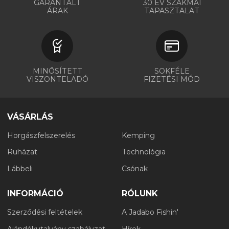
GARANTÁLT
30 ÉV SZAKMAI
ÁRAK
TAPASZTALAT
MINŐSÍTETT
SOKFÉLE
VISZONTELADÓ
FIZETÉSI MÓD
VÁSÁRLÁS
Horgászfelszerelés
Kemping
Ruházat
Technológia
Lábbeli
Csónak
INFORMÁCIÓ
RÓLUNK
Szerződési feltételek
A Jadabo Fishin'