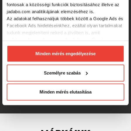
fontosak a közösségi funkciók biztosításához illetve az
jadabo.com analitikájának elemzéséhez is.
52 990 Ft
Az adatokat felhasználjuk többek között a Google Ads és
Facebook Ads hirdetéseinkhez, ezáltal olyan tartalmakat
tudunk megjeleníteni neked a jövőben is, amit
Favorite X1 ZANDER 762M Pergető
érdekesnek vagy hasznosnak találhatsz. Ennek a
Bot 2,29m 7-21g Ex. Fast
biztosításához
arra kérünk, hogy engedd meg
számunkra minden mérés használatát.
Minden mérés engedélyezése
45 990 Ft
Természetesen
soha semmilyen formában nem fogunk
visszaélni ezzel és később bármikor
Személyre szabás
megváltoztathatod a döntésed ezzel kapcsolatban.
Major Craft Ceana Jigging Cns-732m
Fast 2.20m 7-28g
Előre is köszönjük!
Minden mérés elutasítása
39 900 Ft