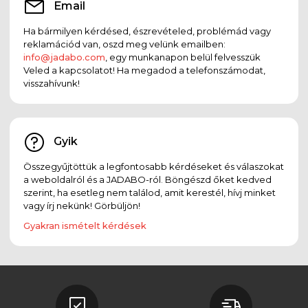
Email
Ha bármilyen kérdésed, észrevételed, problémád vagy
reklamációd van, oszd meg velünk emailben:
info@jadabo.com
, egy munkanapon belül felvesszük
Veled a kapcsolatot! Ha megadod a telefonszámodat,
visszahívunk!
Gyik
Összegyűjtöttük a legfontosabb kérdéseket és válaszokat
a weboldalról és a JADABO-ról. Böngészd őket kedved
szerint, ha esetleg nem találod, amit kerestél, hívj minket
vagy írj nekünk! Görbüljön!
Gyakran ismételt kérdések