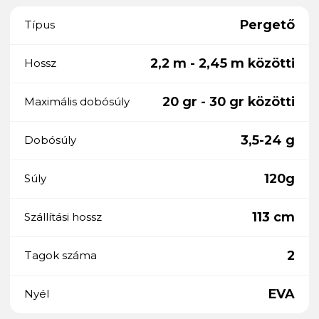
Pergető
Típus
2,2 m - 2,45 m közötti
Hossz
20 gr - 30 gr közötti
Maximális dobósúly
3,5-24 g
Dobósúly
120g
Súly
113 cm
Szállítási hossz
2
Tagok száma
EVA
Nyél