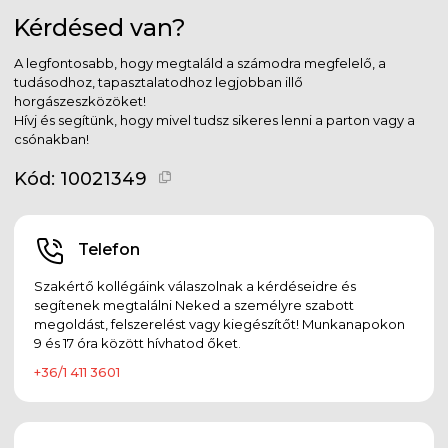
Kérdésed van?
A legfontosabb, hogy megtaláld a számodra megfelelő, a
tudásodhoz, tapasztalatodhoz legjobban illő
horgászeszközöket!
Hívj és segítünk, hogy mivel tudsz sikeres lenni a parton vagy a
csónakban!
Kód:
10021349
Telefon
Szakértő kollégáink válaszolnak a kérdéseidre és
segítenek megtalálni Neked a személyre szabott
megoldást, felszerelést vagy kiegészítőt! Munkanapokon
9 és 17 óra között hívhatod őket.
+36/1 411 3601