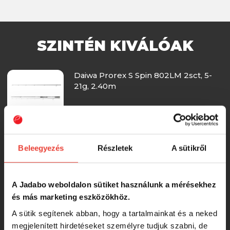
SZINTÉN KIVÁLÓAK
Daiwa Prorex S Spin 802LM 2sct, 5-
21g, 2.40m
-17%
27 997 Ft
Favorite Totem 762M 230cm 6-24g
Beleegyezés
Részletek
A sütikről
Fast
A Jadabo weboldalon sütiket használunk a mérésekhez
56 990 Ft
és más marketing eszközökhöz.
A sütik segítenek abban, hogy a tartalmainkat és a neked
Favorite X1 Perch-Street Stick 732M-
megjelenített hirdetéseket személyre tudjuk szabni, de
T Pergető Bot 2,20m Up to 20g Fast