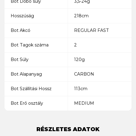
Bot Dobó súly
3,5-24g
Hosszúság
218cm
Bot Akcó
REGULAR FAST
Bot Tagok száma
2
Bot Súly
120g
Bot Alapanyag
CARBON
Bot Szállítási Hossz
113cm
Bot Erő osztály
MEDIUM
RÉSZLETES ADATOK