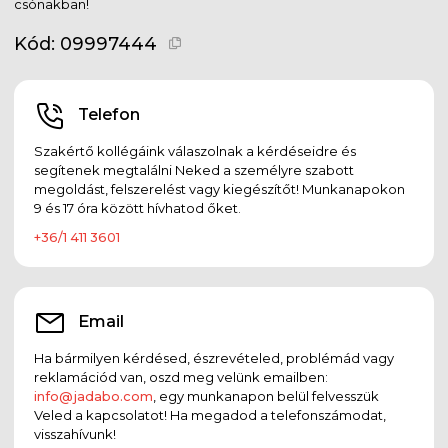
csónakban!
Kód:
09997444
Telefon
Szakértő kollégáink válaszolnak a kérdéseidre és
segítenek megtalálni Neked a személyre szabott
megoldást, felszerelést vagy kiegészítőt! Munkanapokon
9 és 17 óra között hívhatod őket.
+36/1 411 3601
Email
Ha bármilyen kérdésed, észrevételed, problémád vagy
reklamációd van, oszd meg velünk emailben:
info@jadabo.com
, egy munkanapon belül felvesszük
Veled a kapcsolatot! Ha megadod a telefonszámodat,
visszahívunk!