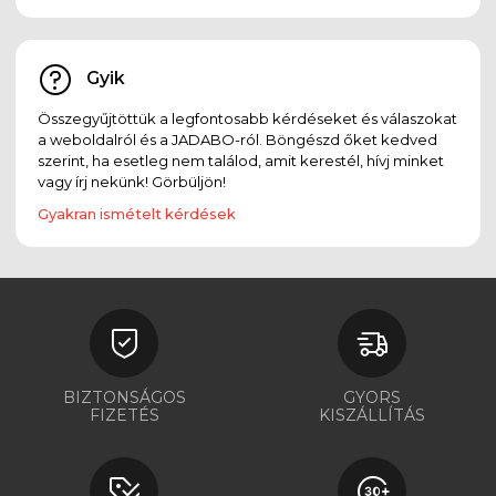
Gyik
Összegyűjtöttük a legfontosabb kérdéseket és válaszokat
a weboldalról és a JADABO-ról. Böngészd őket kedved
szerint, ha esetleg nem találod, amit kerestél, hívj minket
vagy írj nekünk! Görbüljön!
Gyakran ismételt kérdések
BIZTONSÁGOS
GYORS
FIZETÉS
KISZÁLLÍTÁS