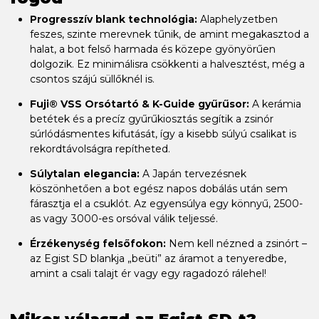
Progresszív blank technológia:
Alaphelyzetben
feszes, szinte merevnek tűnik, de amint megakasztod a
halat, a bot felső harmada és közepe gyönyörűen
dolgozik. Ez minimálisra csökkenti a halvesztést, még a
csontos szájú süllőknél is.
Fuji® VSS Orsótartó & K-Guide gyűrűsor:
A kerámia
betétek és a precíz gyűrűkiosztás segítik a zsinór
súrlódásmentes kifutását, így a kisebb súlyú csalikat is
rekordtávolságra repítheted.
Súlytalan elegancia:
A Japán tervezésnek
köszönhetően a bot egész napos dobálás után sem
fárasztja el a csuklót. Az egyensúlya egy könnyű, 2500-
as vagy 3000-es orsóval válik teljessé.
Érzékenység felsőfokon:
Nem kell nézned a zsinórt –
az Egist SD blankja „beüti” az áramot a tenyeredbe,
amint a csali talajt ér vagy egy ragadozó rálehel!
Mikor válaszd az Egist SD-t?