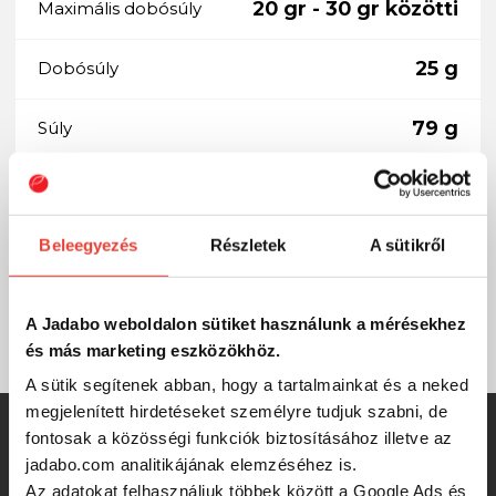
20 gr - 30 gr közötti
Maximális dobósúly
25 g
Dobósúly
79 g
Súly
116 cm
Szállítási hossz
Beleegyezés
Részletek
A sütikről
2
Tagok száma
EVA
Nyél
A Jadabo weboldalon sütiket használunk a mérésekhez
és más marketing eszközökhöz.
A sütik segítenek abban, hogy a tartalmainkat és a neked
megjelenített hirdetéseket személyre tudjuk szabni, de
SZINTÉN KIVÁLÓAK
fontosak a közösségi funkciók biztosításához illetve az
jadabo.com analitikájának elemzéséhez is.
Az adatokat felhasználjuk többek között a Google Ads és