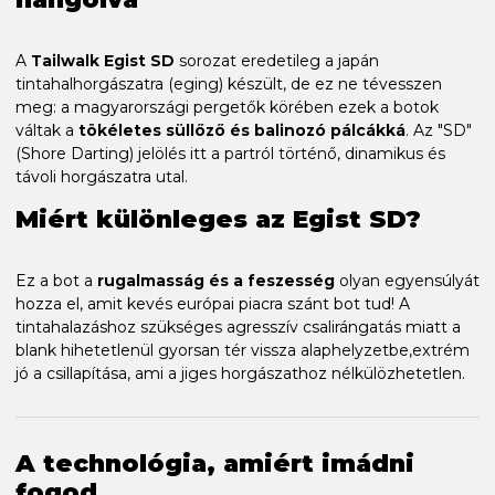
A
Tailwalk Egist SD
sorozat eredetileg a japán
tintahalhorgászatra (eging) készült, de ez ne tévesszen
meg: a magyarországi pergetők körében ezek a botok
váltak a
tökéletes süllőző és balinozó pálcákká
. Az "SD"
(Shore Darting) jelölés itt a partról történő, dinamikus és
távoli horgászatra utal.
Miért különleges az Egist SD?
Ez a bot a
rugalmasság és a feszesség
olyan egyensúlyát
hozza el, amit kevés európai piacra szánt bot tud! A
tintahalazáshoz szükséges agresszív csalirángatás miatt a
blank hihetetlenül gyorsan tér vissza alaphelyzetbe,extrém
jó a csillapítása, ami a jiges horgászathoz nélkülözhetetlen.
A technológia, amiért imádni
fogod