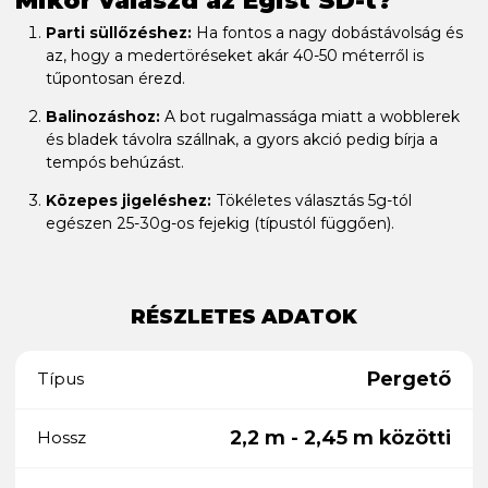
Parti süllőzéshez:
Ha fontos a nagy dobástávolság és
az, hogy a medertöréseket akár 40-50 méterről is
tűpontosan érezd.
Balinozáshoz:
A bot rugalmassága miatt a wobblerek
és bladek távolra szállnak, a gyors akció pedig bírja a
tempós behúzást.
Közepes jigeléshez:
Tökéletes választás 5g-tól
egészen 25-30g-os fejekig (típustól függően).
RÉSZLETES ADATOK
Pergető
Típus
2,2 m - 2,45 m közötti
Hossz