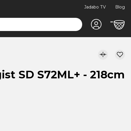
Jadabo TV
Blog
gist SD S72ML+ - 218cm