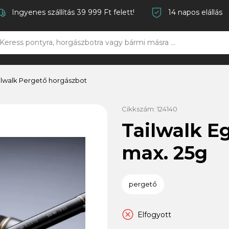
Ingyenes szállítás 39 999 Ft felett!
14 napos elállás
ilwalk Pergető horgászbot
Cikkszám:
124140
Tailwalk E
max. 25g
pergető
Elfogyott