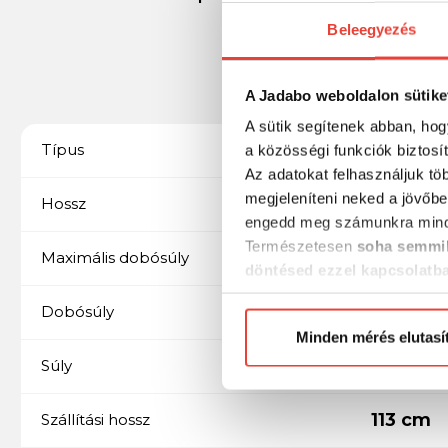
Beleegyezés
A Jadabo weboldalon sütike
A sütik segítenek abban, hog
Pergető
Típus
a közösségi funkciók biztosí
Az adatokat felhasználjuk tö
megjeleníteni neked a jövőbe
1,91m-2,19 m közötti
Hossz
engedd meg számunkra mind
Természetesen
soha semmil
20 gr - 30 gr közötti
Maximális dobósúly
döntésed ezzel kapcsolatb
Előre is köszönjük!
25 g
Dobósúly
Minden mérés elutasí
78 g
Súly
113 cm
Szállítási hossz