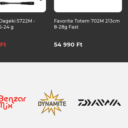
 Dageki S722M -
Favorite Totem 702M 213cm
5-24 g
8-28g Fast
Ft
54 990 Ft