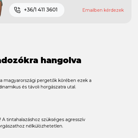
+36/1 411 3601
Emailben kérdezek
gadozókra hangolva
g: a magyarországi pergetők körében ezek a
 dinamikus és távoli horgászatra utal.
d! A tintahalazáshoz szükséges agresszív
 horgászathoz nélkülözhetetlen.