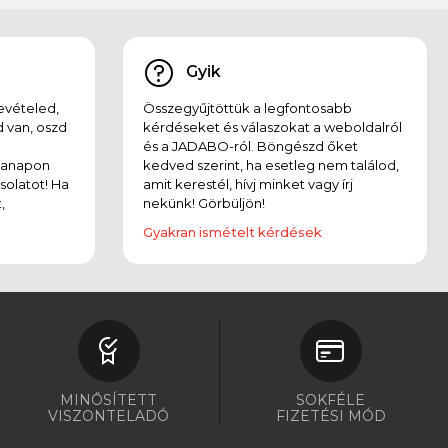
Gyik
evételed,
Összegyűjtöttük a legfontosabb
 van, oszd
kérdéseket és válaszokat a weboldalról
és a JADABO-ról. Böngészd őket
kanapon
kedved szerint, ha esetleg nem találod,
solatot! Ha
amit kerestél, hívj minket vagy írj
,
nekünk! Görbüljön!
Gyakran ismételt kérdések
MINŐSÍTETT
SOKFÉLE
VISZONTELADÓ
FIZETÉSI MÓD