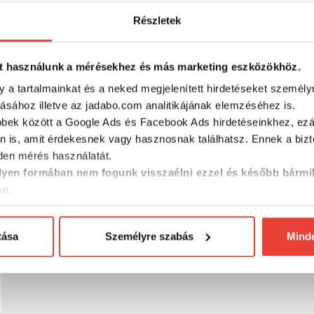
Részletek
RÉSZLETES ADATOK
t használunk a mérésekhez és más marketing eszközökhöz.
y a tartalmainkat és a neked megjelenített hirdetéseket személy
tásához illetve az jadabo.com analitikájának elemzéséhez is.
bbek között a Google Ads és Facebook Ads hirdetéseinkhez, ezál
n is, amit érdekesnek vagy hasznosnak találhatsz. Ennek a biz
en mérés használatát.
yen formában nem fogunk visszaélni ezzel és később bármi
an.
tása
Személyre szabás
Mind