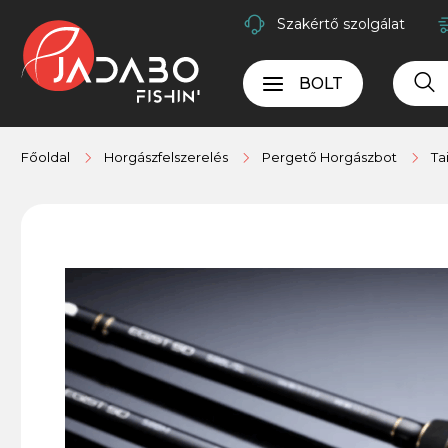
Szakértő szolgálat
BOLT
Főoldal
Horgászfelszerelés
Pergető Horgászbot
Ta