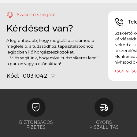
Szakértő szolgálat
Tel
Kérdésed van?
Szakértő ko
kérdéseidr
A legfontosabb, hogy megtaláld a számodra
Neked a sz
megfelelő, a tudásodhoz, tapasztalatodhoz
felszerelés
legjobban illő horgászeszközöket!
Munkanapok
Hívj és segítünk, hogy mivel tudsz sikeres lenni
hívhatod ők
a parton vagy a csónakban!
+36/1 411 36
Kód:
10031042
BIZTONSÁGOS
GYORS
FIZETÉS
KISZÁLLÍTÁS