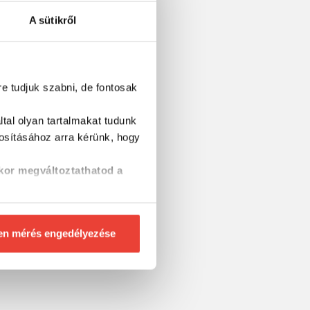
A sütikről
re tudjuk szabni, de fontosak
tal olyan tartalmakat tudunk
tosításához
arra kérünk, hogy
kor megváltoztathatod a
en mérés engedélyezése