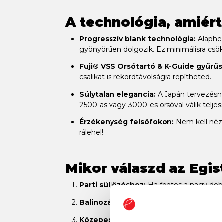
A technológia, amiér
Progresszív blank technológia:
Alaphel
gyönyörűen dolgozik. Ez minimálisra csökk
Fuji® VSS Orsótartó & K-Guide gyűrűs
csalikat is rekordtávolságra repítheted.
Súlytalan elegancia:
A Japán tervezésne
2500-as vagy 3000-es orsóval válik teljes
Érzékenység felsőfokon:
Nem kell nézn
rálehel!
Mikor válaszd az Egis
Parti süllőzéshez:
Ha fontos a nagy dobá
Balinozáshoz:
A bot rugalmassága miatt 
Közepes jigeléshez:
Tökéletes választás