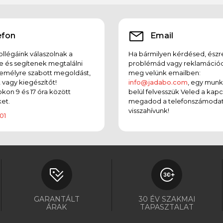
efon
Email
llégáink válaszolnak a
Ha bármilyen kérdésed, észr
e és segítenek megtalálni
problémád vagy reklamációd
emélyre szabott megoldást,
meg velünk emailben:
t vagy kiegészítőt!
info@jadabo.com
, egy mun
on 9 és 17 óra között
belül felvesszük Veled a kapc
et.
megadod a telefonszámodat
visszahívunk!
01
GARANTÁLT
30 ÉV SZAKMAI
ÁRAK
TAPASZTALAT