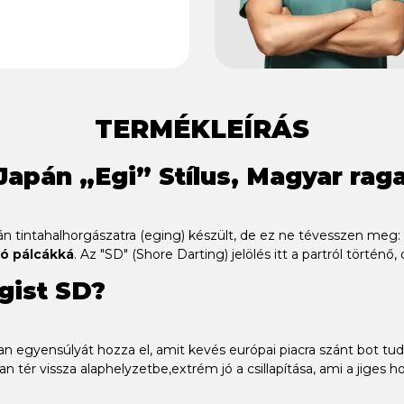
TERMÉKLEÍRÁS
 Japán „Egi” Stílus, Magyar ra
pán tintahalhorgászatra (eging) készült, de ez ne tévesszen me
zó pálcákká
. Az "SD" (Shore Darting) jelölés itt a partról történő,
gist SD?
an egyensúlyát hozza el, amit kevés európai piacra szánt bot tu
an tér vissza alaphelyzetbe,extrém jó a csillapítása, ami a jiges