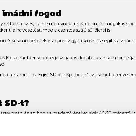
t imádni fogod
yzetben feszes, szinte merevnek tűnik, de amint megakasztod a
enti a halvesztést, még a csontos szájú süllőknél is.
or:
A kerámia betétek és a precíz gyűrűkiosztás segítik a zsinór 
k köszönhetően a bot egész napos dobálás után sem fárasztja e
sé.
ed a zsinórt – az Egist SD blankja „beüti” az áramot a tenyeredb
t SD-t?
stávolság és az, hogy a medertöréseket akár 40-50 méterről is
a wobblerek és bladek távolra szállnak, a gyors akció pedig bírj
 5g-tól egészen 25-30g-os fejekig (típustól függően).