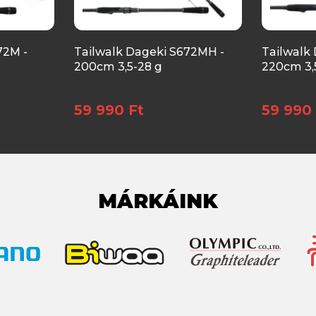
72M -
Tailwalk Dageki S672MH -
Tailwalk
200cm 3,5-28 g
220cm 3,
59 990 Ft
59 990 
MÁRKÁINK