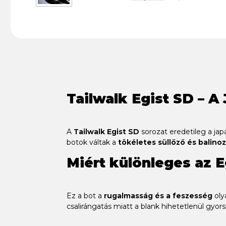
Tailwalk Egist SD – A
A
Tailwalk Egist SD
sorozat eredetileg a ja
botok váltak a
tökéletes süllőző és balino
Miért különleges az E
Ez a bot a
rugalmasság és a feszesség
oly
csalirángatás miatt a blank hihetetlenül gyors