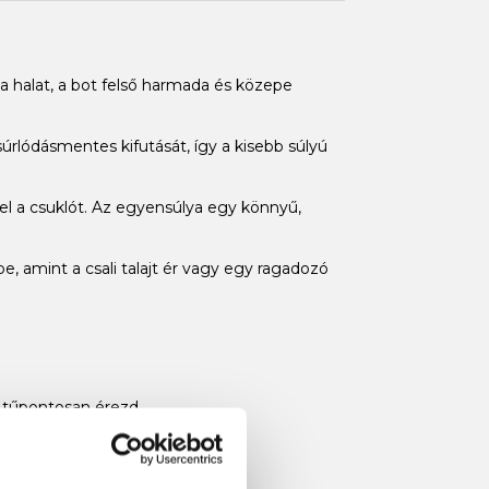
 halat, a bot felső harmada és közepe
súrlódásmentes kifutását, így a kisebb súlyú
l a csuklót. Az egyensúlya egy könnyű,
e, amint a csali talajt ér vagy egy ragadozó
 tűpontosan érezd.
a a tempós behúzást.