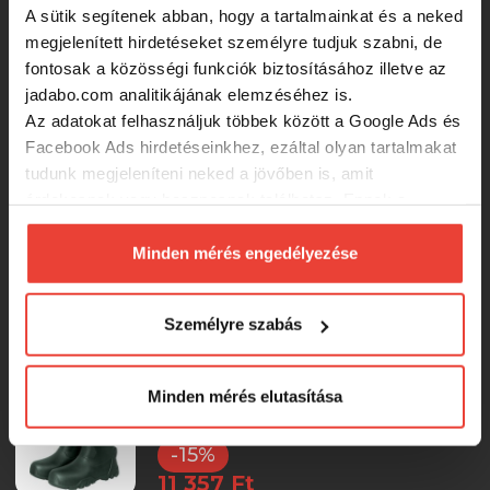
A sütik segítenek abban, hogy a tartalmainkat és a neked
11 357 Ft
megjelenített hirdetéseket személyre tudjuk szabni, de
fontosak a közösségi funkciók biztosításához illetve az
Csizma Delphin BRONTO (méret 43)
jadabo.com analitikájának elemzéséhez is.
Az adatokat felhasználjuk többek között a Google Ads és
-15%
Facebook Ads hirdetéseinkhez, ezáltal olyan tartalmakat
tudunk megjeleníteni neked a jövőben is, amit
11 357 Ft
érdekesnek vagy hasznosnak találhatsz. Ennek a
biztosításához
arra kérünk, hogy engedd meg
Csizma Delphin BRONTO (méret 42)
számunkra minden mérés használatát.
Minden mérés engedélyezése
Természetesen
soha semmilyen formában nem fogunk
-15%
visszaélni ezzel és később bármikor
Személyre szabás
11 357 Ft
megváltoztathatod a döntésed ezzel kapcsolatban.
Előre is köszönjük!
Csizma Delphin BRONTO (méret 41)
Minden mérés elutasítása
-15%
11 357 Ft