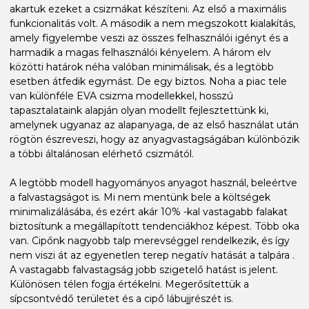
akartuk ezeket a csizmákat készíteni. Az első a maximális
funkcionalitás volt. A második a nem megszokott kialakítás,
amely figyelembe veszi az összes felhasználói igényt és a
harmadik a magas felhasználói kényelem. A három elv
közötti határok néha valóban minimálisak, és a legtöbb
esetben átfedik egymást. De egy biztos. Noha a piac tele
van különféle EVA csizma modellekkel, hosszú
tapasztalataink alapján olyan modellt fejlesztettünk ki,
amelynek ugyanaz az alapanyaga, de az első használat után
rögtön észreveszi, hogy az anyagvastagságában különbözik
a többi általánosan elérhető csizmától.
A legtöbb modell hagyományos anyagot használ, beleértve
a falvastagságot is. Mi nem mentünk bele a költségek
minimalizálásába, és ezért akár 10% -kal vastagabb falakat
biztosítunk a megállapított tendenciákhoz képest. Több oka
van. Cipőnk nagyobb talp merevséggel rendelkezik, és így
nem viszi át az egyenetlen terep negatív hatását a talpára .
A vastagabb falvastagság jobb szigetelő hatást is jelent.
Különösen télen fogja értékelni. Megerősítettük a
sípcsontvédő területet és a cipő lábujjrészét is.