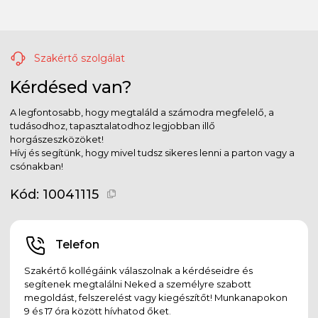
Szakértő szolgálat
Kérdésed van?
A legfontosabb, hogy megtaláld a számodra megfelelő, a
tudásodhoz, tapasztalatodhoz legjobban illő
horgászeszközöket!
Hívj és segítünk, hogy mivel tudsz sikeres lenni a parton vagy a
csónakban!
Kód:
10041115
Telefon
Szakértő kollégáink válaszolnak a kérdéseidre és
segítenek megtalálni Neked a személyre szabott
megoldást, felszerelést vagy kiegészítőt! Munkanapokon
9 és 17 óra között hívhatod őket.