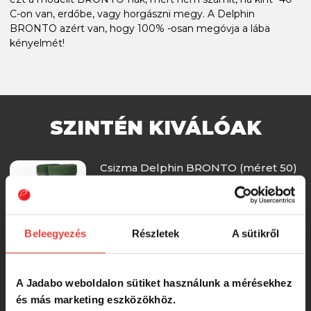
C-on van, erdőbe, vagy horgászni megy. A Delphin
BRONTO azért van, hogy 100% -osan megóvja a lába
kényelmét!
SZINTÉN KIVÁLÓAK
Csizma Delphin BRONTO (méret 50)
-15%
11 357 Ft
Beleegyezés
Részletek
A sütikről
Csizma Delphin BRONTO (méret 44)
A Jadabo weboldalon sütiket használunk a mérésekhez
és más marketing eszközökhöz.
-15%