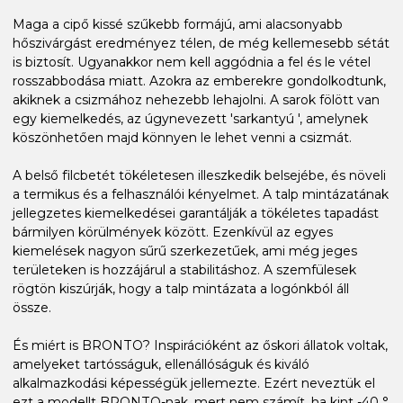
Maga a cipő kissé szűkebb formájú, ami alacsonyabb
hőszivárgást eredményez télen, de még kellemesebb sétát
is biztosít. Ugyanakkor nem kell aggódnia a fel és le vétel
rosszabbodása miatt. Azokra az emberekre gondolkodtunk,
akiknek a csizmához nehezebb lehajolni. A sarok fölött van
egy kiemelkedés, az úgynevezett 'sarkantyú ', amelynek
köszönhetően majd könnyen le lehet venni a csizmát.
A belső filcbetét tökéletesen illeszkedik belsejébe, és növeli
a termikus és a felhasználói kényelmet. A talp mintázatának
jellegzetes kiemelkedései garantálják a tökéletes tapadást
bármilyen körülmények között. Ezenkívül az egyes
kiemelések nagyon sűrű szerkezetűek, ami még jeges
területeken is hozzájárul a stabilitáshoz. A szemfülesek
rögtön kiszúrják, hogy a talp mintázata a logónkból áll
össze.
És miért is BRONTO? Inspirációként az őskori állatok voltak,
amelyeket tartósságuk, ellenállóságuk és kiváló
alkalmazkodási képességük jellemezte. Ezért neveztük el
ezt a modellt BRONTO-nak, mert nem számít, ha kint -40 °