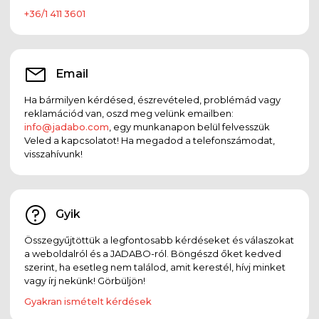
+36/1 411 3601
Email
Ha bármilyen kérdésed, észrevételed, problémád vagy
reklamációd van, oszd meg velünk emailben:
info@jadabo.com
, egy munkanapon belül felvesszük
Veled a kapcsolatot! Ha megadod a telefonszámodat,
visszahívunk!
Gyik
Összegyűjtöttük a legfontosabb kérdéseket és válaszokat
a weboldalról és a JADABO-ról. Böngészd őket kedved
szerint, ha esetleg nem találod, amit kerestél, hívj minket
vagy írj nekünk! Görbüljön!
Gyakran ismételt kérdések