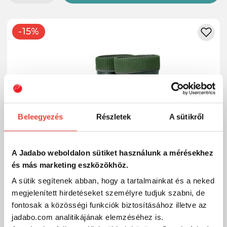
-15%
Beleegyezés
Részletek
A sütikről
A Jadabo weboldalon sütiket használunk a mérésekhez
és más marketing eszközökhöz.
A sütik segítenek abban, hogy a tartalmainkat és a neked
megjelenített hirdetéseket személyre tudjuk szabni, de
fontosak a közösségi funkciók biztosításához illetve az
Csizma Delphin BRONTO (méret 42)
jadabo.com analitikájának elemzéséhez is.