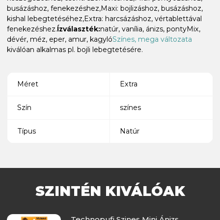
busázáshoz, fenekezéshez,Maxi: bojlizáshoz, busázáshoz,
kishal lebegtetéséhez,Extra: harcsázáshoz, vértablettával
fenekezéshez.
Ízválaszték:
natúr, vanília, ánizs, pontyMix,
dévér, méz, eper, amur, kagyló
Színes, mega változata
kiválóan alkalmas pl. bojli lebegtetésére.
Méret
Extra
Szín
színes
Típus
Natúr
SZINTÉN KIVÁLÓAK
Technopufi Szines Mini Ánizs