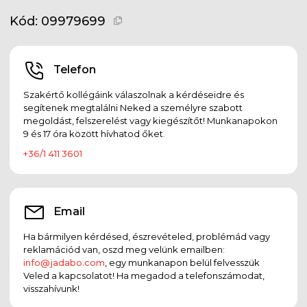
Kód:
09979699
Telefon
Szakértő kollégáink válaszolnak a kérdéseidre és
segítenek megtalálni Neked a személyre szabott
megoldást, felszerelést vagy kiegészítőt! Munkanapokon
9 és 17 óra között hívhatod őket.
+36/1 411 3601
Email
Ha bármilyen kérdésed, észrevételed, problémád vagy
reklamációd van, oszd meg velünk emailben:
info@jadabo.com
, egy munkanapon belül felvesszük
Veled a kapcsolatot! Ha megadod a telefonszámodat,
visszahívunk!