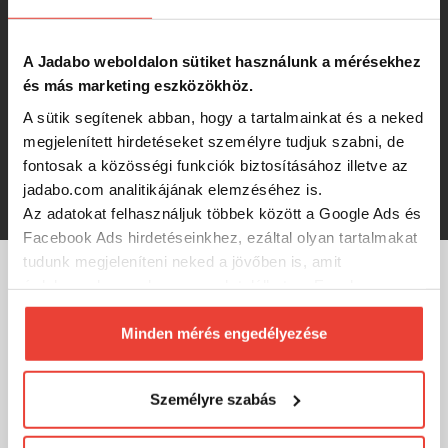
384 Ft
A Jadabo weboldalon sütiket használunk a mérésekhez
és más marketing eszközökhöz.
Technopufi Színes Mini Natur
A sütik segítenek abban, hogy a tartalmainkat és a neked
megjelenített hirdetéseket személyre tudjuk szabni, de
fontosak a közösségi funkciók biztosításához illetve az
jadabo.com analitikájának elemzéséhez is.
384 Ft
Az adatokat felhasználjuk többek között a Google Ads és
Facebook Ads hirdetéseinkhez, ezáltal olyan tartalmakat
tudunk megjeleníteni neked a jövőben is, amit
érdekesnek vagy hasznosnak találhatsz. Ennek a
MÁRKÁINK
biztosításához
arra kérünk, hogy engedd meg
számunkra minden mérés használatát.
Minden mérés engedélyezése
Természetesen
soha semmilyen formában nem fogunk
visszaélni ezzel és később bármikor
Személyre szabás
megváltoztathatod a döntésed ezzel kapcsolatban.
Előre is köszönjük!