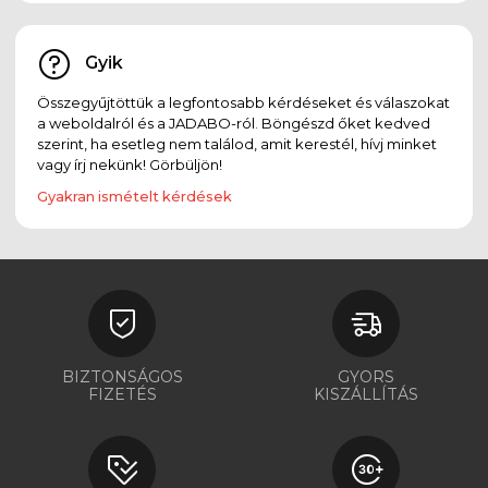
Gyik
Összegyűjtöttük a legfontosabb kérdéseket és válaszokat
a weboldalról és a JADABO-ról. Böngészd őket kedved
szerint, ha esetleg nem találod, amit kerestél, hívj minket
vagy írj nekünk! Görbüljön!
Gyakran ismételt kérdések
BIZTONSÁGOS
GYORS
FIZETÉS
KISZÁLLÍTÁS