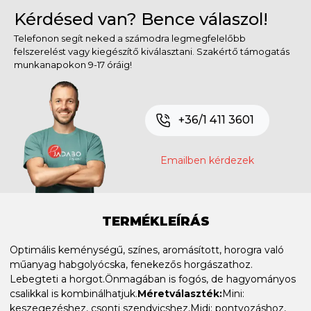
Kérdésed van? Bence válaszol!
Telefonon segít neked a számodra legmegfelelőbb
felszerelést vagy kiegészítő kiválasztani. Szakértő támogatás
munkanapokon 9-17 óráig!
+36/1 411 3601
Emailben kérdezek
TERMÉKLEÍRÁS
Optimális keménységű, színes, aromásított, horogra való
műanyag habgolyócska, fenekezős horgászathoz.
Lebegteti a horgot.Önmagában is fogós, de hagyományos
csalikkal is kombinálhatjuk.
Méretválaszték:
Mini:
keszegezéshez, csonti szendvicshez,Midi: pontyozáshoz,