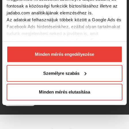
Black Tiger vertikális ólom / 2db
fontosak a közösségi funkciók biztosításához illetve az
jadabo.com analitikájának elemzéséhez is.
3 700 Ft
Az adatokat felhasználjuk többek között a Google Ads és
Facebook Ads hirdetéseinkhez, ezáltal olyan tartalmakat
tudunk megjeleníteni neked a jövőben is, amit
UNI CAT Verjical & Clonk Blaster
érdekesnek vagy hasznosnak találhatsz. Ennek a
Glow Firetiger vertikális ólom / 2db
biztosításához
arra kérünk, hogy engedd meg
számunkra minden mérés használatát.
Minden mérés engedélyezése
3 700 Ft
Természetesen
soha semmilyen formában nem fogunk
visszaélni ezzel és később bármikor
Személyre szabás
megváltoztathatod a döntésed ezzel kapcsolatban.
Nevis Szivarólom harcsázó
Előre is köszönjük!
szerelékhez 60g 2db/cs.
Minden mérés elutasítása
1 430 Ft