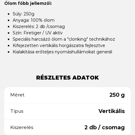
Ólom főbb jellemzői:
Súly: 250g
Anyaga: 100% ólom
Kiszerelés: 2 db /csomag
Szín: Firetiger / UV aktív
Speciális harcsázó ólom a "clonking" technikához
Kifejezetten vertikális horgászatra fejlesztve
Kialakítása erőteljes nyomáshullámokat generál
RÉSZLETES ADATOK
250 g
Méret
Vertikális
Típus
2 db / csomag
Kiszerelés