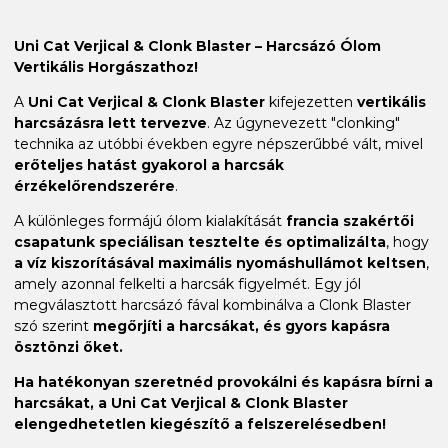
Uni Cat Verjical & Clonk Blaster – Harcsázó Ólom
Vertikális Horgászathoz!
A
Uni Cat Verjical & Clonk Blaster
kifejezetten
vertikális
harcsázásra lett tervezve
. Az úgynevezett "clonking"
technika az utóbbi években egyre népszerűbbé vált, mivel
erőteljes hatást gyakorol a harcsák
érzékelőrendszerére
.
A különleges formájú ólom kialakítását
francia szakértői
csapatunk speciálisan tesztelte és optimalizálta
, hogy
a víz kiszorításával maximális nyomáshullámot keltsen
,
amely azonnal felkelti a harcsák figyelmét. Egy jól
megválasztott harcsázó fával kombinálva a Clonk Blaster
szó szerint
megőrjíti a harcsákat, és gyors kapásra
ösztönzi őket.
Ha hatékonyan szeretnéd provokálni és kapásra bírni a
harcsákat, a Uni Cat Verjical & Clonk Blaster
elengedhetetlen kiegészítő a felszerelésedben!