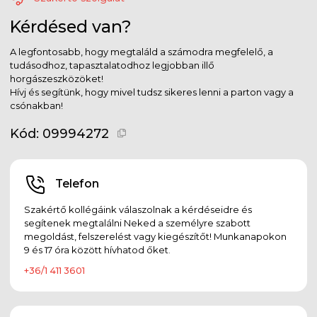
Kérdésed van?
A legfontosabb, hogy megtaláld a számodra megfelelő, a
tudásodhoz, tapasztalatodhoz legjobban illő
horgászeszközöket!
Hívj és segítünk, hogy mivel tudsz sikeres lenni a parton vagy a
csónakban!
Kód:
09994272
Telefon
Szakértő kollégáink válaszolnak a kérdéseidre és
segítenek megtalálni Neked a személyre szabott
megoldást, felszerelést vagy kiegészítőt! Munkanapokon
9 és 17 óra között hívhatod őket.
+36/1 411 3601