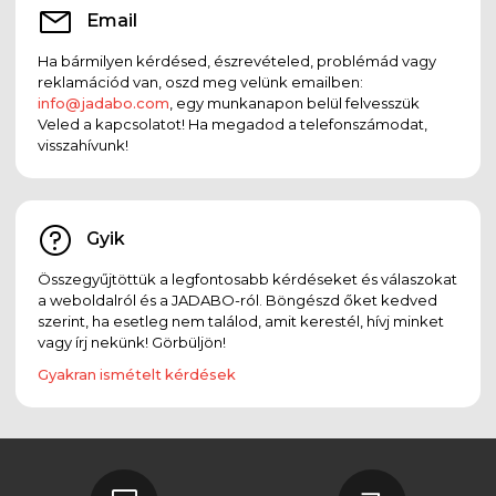
Email
Ha bármilyen kérdésed, észrevételed, problémád vagy
reklamációd van, oszd meg velünk emailben:
info@jadabo.com
, egy munkanapon belül felvesszük
Veled a kapcsolatot! Ha megadod a telefonszámodat,
visszahívunk!
Gyik
Összegyűjtöttük a legfontosabb kérdéseket és válaszokat
a weboldalról és a JADABO-ról. Böngészd őket kedved
szerint, ha esetleg nem találod, amit kerestél, hívj minket
vagy írj nekünk! Görbüljön!
Gyakran ismételt kérdések