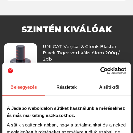
SZINTÉN KIVÁLÓAK
UNI CAT Verjical & Clonk Blaster
Black Tiger vertikális ólom 200g /
2db
4 200 Ft
Beleegyezés
Részletek
A sütikről
UNI CAT Verjical & Clonk Blaster
Glow Firetiger vertikális ólom 200g /
2db
A Jadabo weboldalon sütiket használunk a mérésekhez
4 200 Ft
és más marketing eszközökhöz.
A sütik segítenek abban, hogy a tartalmainkat és a neked
UNI CAT Verjical & Clonk Blaster
megjelenített hirdetéseket személyre tudjuk szabni, de