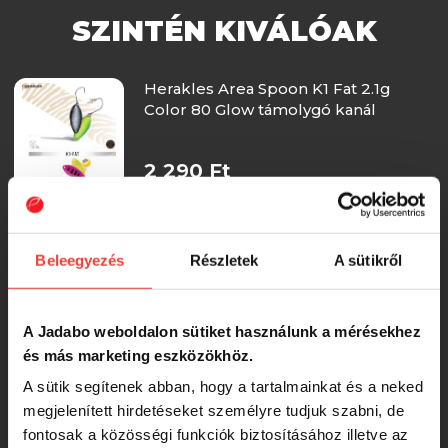
SZINTÉN KIVÁLÓAK
Herakles Area Spoon K1 Fat 2.1g
Color 80 Glow támolygó kanál
2 290 Ft
Herakles Area Spoon K1 Fat 2.1g
Color Ln179 támolygó villantó
Beleegyezés
Részletek
A sütikről
2 290 Ft
A Jadabo weboldalon sütiket használunk a mérésekhez
és más marketing eszközökhöz.
Herakles Area Spoon K1 Fat 2.1g
A sütik segítenek abban, hogy a tartalmainkat és a neked
Color Adp176 támolygó villantó
megjelenített hirdetéseket személyre tudjuk szabni, de
fontosak a közösségi funkciók biztosításához illetve az