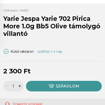
Cikkszám:
34692
Yarie Jespa Yarie 702 Pirica
More 1.0g Bb5 Olive támolygó
villantó
Külső raktáron
szállítás 1-4 nap
2 300 Ft
SZÁKOLOM
Szakértő szolgálat