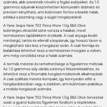
számára, akik szeretnék növelni a fogási esélyeiket. Az 1.0
grammos súlyának köszönhetően könnyedén dobható és
precízen irányítható, ami különösen fontos a kisebb halak,
például a pisztráng vagy a sügér horgászatánál.
A Yarie Jespa Yarie 702 Pirica More 1.0g Bb5 Olive
különleges olívazöld színe vonzza a halakat, mivel
természetes táplálékként érzékelik. A csali anyaga kiváló
minőségű, tartós és ellenáll a kopásnak, így hosszú távon is
megbízható társ lesz a horgászat során. A csali formája és
kialakítása lehetővé teszi a természetes mozgást a vízben,
ami még vonzóbbá teszi a halak számára.
A termék méretei és terhelhetősége is figyelemre méltóak.
Az 1.0 grammos súly ideális a könnyű felszerelésekhez, és
lehetővé teszi a finomabb horgászmódszerek alkalmazását.
A csali szállítási mérete kompakt, így könnyedén elfér a
horgászdobozban vagy a zsebben, ami különösen praktikus
a mobilis horgászok számára.
A Yarie Jespa Yarie 702 Pirica More 1.0g Bb5 Olive tervezése
során a gyártó különös figyelmet fordított a részletekre,