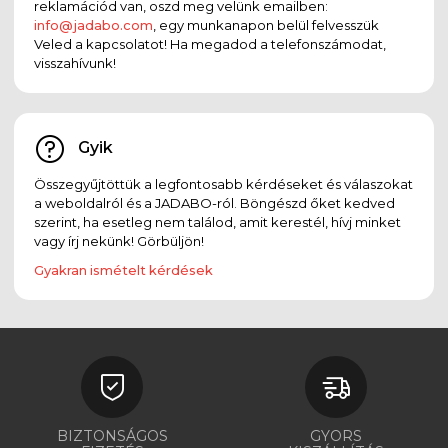
reklamációd van, oszd meg velünk emailben:
info@jadabo.com
, egy munkanapon belül felvesszük
Veled a kapcsolatot! Ha megadod a telefonszámodat,
visszahívunk!
Gyik
Összegyűjtöttük a legfontosabb kérdéseket és válaszokat
a weboldalról és a JADABO-ról. Böngészd őket kedved
szerint, ha esetleg nem találod, amit kerestél, hívj minket
vagy írj nekünk! Görbüljön!
Gyakran ismételt kérdések
BIZTONSÁGOS
GYORS