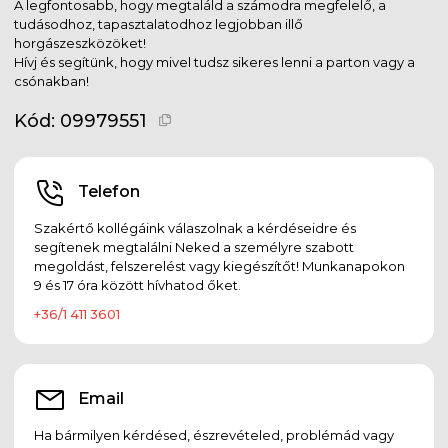
A legfontosabb, hogy megtaláld a számodra megfelelő, a
tudásodhoz, tapasztalatodhoz legjobban illő
horgászeszközöket!
Hívj és segítünk, hogy mivel tudsz sikeres lenni a parton vagy a
csónakban!
Kód:
09979551
Telefon
Szakértő kollégáink válaszolnak a kérdéseidre és
segítenek megtalálni Neked a személyre szabott
megoldást, felszerelést vagy kiegészítőt! Munkanapokon
9 és 17 óra között hívhatod őket.
+36/1 411 3601
Email
Ha bármilyen kérdésed, észrevételed, problémád vagy