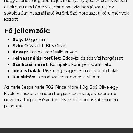
hogy a lehető legjobb teljesítményt nyújtsa. A csali kiválóan
alkalmas mind édesvízi, mind sós vízi horgászatra, így
sokoldalúan használható különböző horgászati körülmények
között.
Fő jellemzők:
Súly:
1.0 gramm
Szín:
Olívazöld (Bb5 Olive)
Anyag:
Tartós, kopásálló anyag
Felhasználási terület:
Édesvízi és sós vízi horgászat
Szállítási méret:
Kompakt, könnyen szállítható
Ideális halak:
Pisztráng, sügér és más kisebb halak
Kialakítás:
Természetes mozgás a vízben
Az Yarie Jespa Yarie 702 Pirica More 1.0g Bb5 Olive egy
kiváló választás minden horgász számára, aki szeretné
növelni a fogási esélyeit és élvezni a horgászat minden
pillanatát.