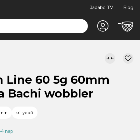
Jadabo TV
Blog
h Line 60 5g 60mm
a Bachi wobbler
amm
süllyedő
1-4 nap