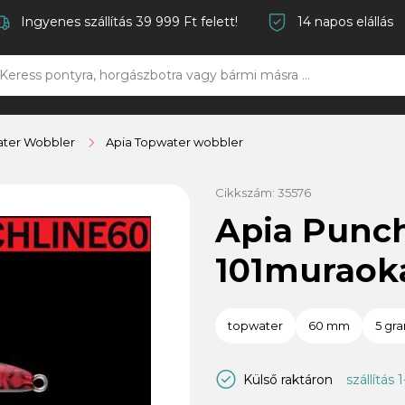
Ingyenes szállítás 39 999 Ft felett!
14 napos elállás
ter Wobbler
Apia Topwater wobbler
Cikkszám:
35576
Apia Punc
101muraok
topwater
60 mm
5 gr
Külső raktáron
szállítás 