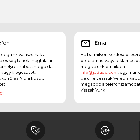
efon
Email
llégáink válaszolnak a
Ha bármilyen kérdésed, észr
e és segítenek megtalálni
problémád vagy reklamációd
emélyre szabott megoldást,
meg velünk emailben:
t vagy kiegészítőt!
info@jadabo.com
, egy mun
on 9 és 17 óra között
belül felvesszük Veled a kapc
et.
megadod a telefonszámodat
visszahívunk!
01