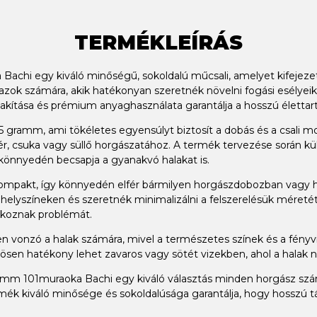
TERMÉKLEÍRÁS
chi egy kiváló minőségű, sokoldalú műcsali, amelyet kifejezet
dazok számára, akik hatékonyan szeretnék növelni fogási esélyeik
lakítása és prémium anyaghasználata garantálja a hosszú életta
gramm, ami tökéletes egyensúlyt biztosít a dobás és a csali mo
, csuka vagy süllő horgászatához. A termék tervezése során külön
önnyedén becsapja a gyanakvó halakat is.
 kompakt, így könnyedén elfér bármilyen horgászdobozban vagy 
lyszíneken és szeretnék minimalizálni a felszerelésük méretét. A
okoznak problémát.
 vonzó a halak számára, mivel a természetes színek és a fényvi
önösen hatékony lehet zavaros vagy sötét vizekben, ahol a halak 
 101muraoka Bachi egy kiváló választás minden horgász számár
mék kiváló minősége és sokoldalúsága garantálja, hogy hosszú tá