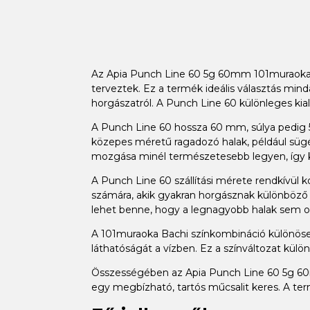
Az Apia Punch Line 60 5g 60mm 101muraoka Ba
terveztek. Ez a termék ideális választás min
horgászatról. A Punch Line 60 különleges kia
A Punch Line 60 hossza 60 mm, súlya pedig 5 
közepes méretű ragadozó halak, például sügér
mozgása minél természetesebb legyen, így k
A Punch Line 60 szállítási mérete rendkívül
számára, akik gyakran horgásznak különböző he
lehet benne, hogy a legnagyobb halak sem 
A 101muraoka Bachi színkombináció különösen
láthatóságát a vízben. Ez a színváltozat kül
Összességében az Apia Punch Line 60 5g 60mm
egy megbízható, tartós műcsalit keres. A ter