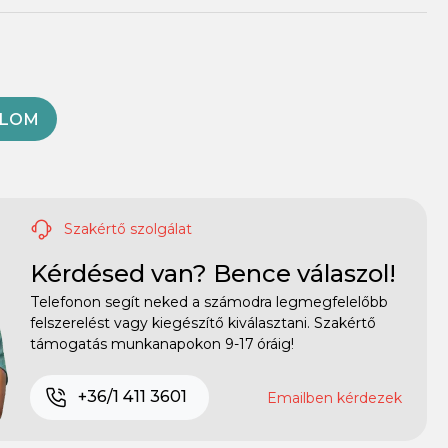
OLOM
Szakértő szolgálat
Kérdésed van? Bence válaszol!
Telefonon segít neked a számodra legmegfelelőbb
felszerelést vagy kiegészítő kiválasztani. Szakértő
támogatás munkanapokon 9-17 óráig!
+36/1 411 3601
Emailben kérdezek