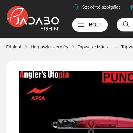
Szakértő szolgálat
BOLT
Főoldal
Horgászfelszerelés
Topwater Műcsali
Topwa