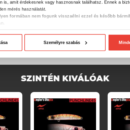
n is, amit érdekesnek vagy hasznosnak találhatsz. Ennek a biz
en mérés használatát.
yen formában nem fogunk visszaélni ezzel és később bármi
an.
tása
Személyre szabás
Mind
SZINTÉN KIVÁLÓAK