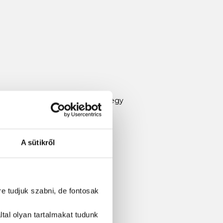
etné növelni fogási esélyeit és egy
A sütikről
re tudjuk szabni, de fontosak
tal olyan tartalmakat tudunk