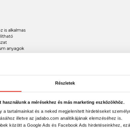
z is alkalmas
ítható
szat
um anyagok
chi műcsali minden horgász számára ideális választás, aki szer
Részletek
RÉSZLETES ADATOK
t használunk a mérésekhez és más marketing eszközökhöz.
y a tartalmainkat és a neked megjelenített hirdetéseket személy
tásához illetve az jadabo.com analitikájának elemzéséhez is.
bbek között a Google Ads és Facebook Ads hirdetéseinkhez, ezál