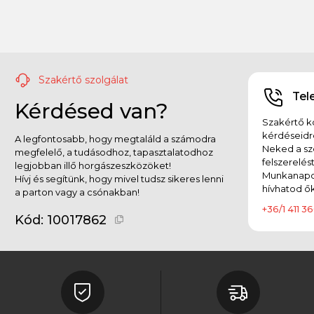
Szakértő szolgálat
Tel
Kérdésed van?
Szakértő ko
kérdéseidr
A legfontosabb, hogy megtaláld a számodra
Neked a sz
megfelelő, a tudásodhoz, tapasztalatodhoz
felszerelés
legjobban illő horgászeszközöket!
Munkanapok
Hívj és segítünk, hogy mivel tudsz sikeres lenni
hívhatod ők
a parton vagy a csónakban!
+36/1 411 36
Kód:
10017862