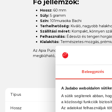
Fő jellemzők:
Hossz:
60 mm
Súly:
5 gramm
Szín:
101muraoka Bachi
Terhelhetőség:
Kiváló, nagyobb halakho
Szállítási méret:
Kompakt, könnyen száll
Felhasználás:
Édesvízi és tengeri horgá
Kialakítás:
Természetes mozgás, prémi
Az Apia Punch Line 60 5g 60mm 101muraoka Ba
megbízható, tartós terméket keres.
Beleegyezés
A Jadabo weboldalon sütike
Topwater
Típus
A sütik segítenek abban, hog
a közösségi funkciók biztosí
60 mm
Hossz
Az adatokat felhasználjuk tö