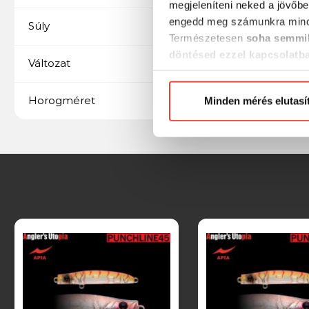
megjeleníteni neked a jövőbe
engedd meg számunkra mind
5 gramm
Súly
Természetesen
soha semmil
döntésed ezzel kapcsolatb
Süllyedő
Változat
Előre is köszönjük!
10
Horogméret
Minden mérés elutasí