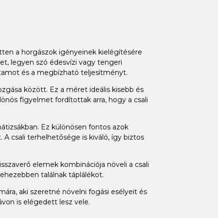
ten a horgászok igényeinek kielégítésére
et, legyen szó édesvízi vagy tengeri
rtamot és a megbízható teljesítményt.
zgása között. Ez a méret ideális kisebb és
ös figyelmet fordítottak arra, hogy a csali
hátizsákban. Ez különösen fontos azok
 csali terhelhetősége is kiváló, így biztos
sszaverő elemek kombinációja növeli a csali
nehezebben találnak táplálékot.
a, aki szeretné növelni fogási esélyeit és
von is elégedett lesz vele.