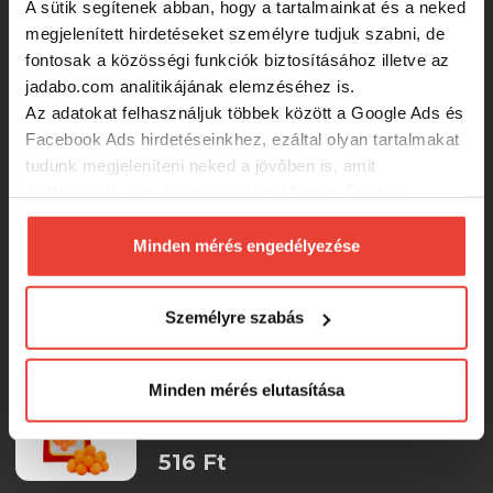
A sütik segítenek abban, hogy a tartalmainkat és a neked
megjelenített hirdetéseket személyre tudjuk szabni, de
fontosak a közösségi funkciók biztosításához illetve az
Benzár Jelly Baits Caviar
jadabo.com analitikájának elemzéséhez is.
Az adatokat felhasználjuk többek között a Google Ads és
Facebook Ads hirdetéseinkhez, ezáltal olyan tartalmakat
1 100 Ft
tudunk megjeleníteni neked a jövőben is, amit
érdekesnek vagy hasznosnak találhatsz. Ennek a
MS RANGE Easy Hook Boilie Fluo RC
biztosításához
arra kérünk, hogy engedd meg
red-chartreuse/Fluo piros
számunkra minden mérés használatát.
Minden mérés engedélyezése
narancssárga UV/gumi wafter 8mm
Természetesen
soha semmilyen formában nem fogunk
visszaélni ezzel és később bármikor
900 Ft
Személyre szabás
megváltoztathatod a döntésed ezzel kapcsolatban.
Előre is köszönjük!
Benzár Mix Instant Fitopufi Zöld Midi
Minden mérés elutasítása
516 Ft