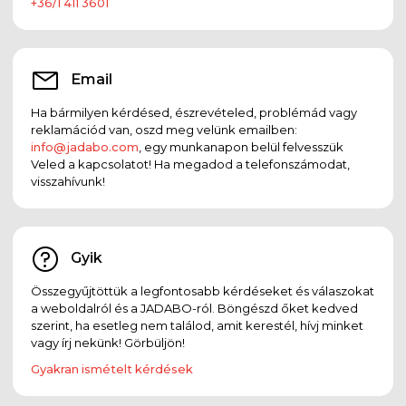
+36/1 411 3601
Email
Ha bármilyen kérdésed, észrevételed, problémád vagy
reklamációd van, oszd meg velünk emailben:
info@jadabo.com
, egy munkanapon belül felvesszük
Veled a kapcsolatot! Ha megadod a telefonszámodat,
visszahívunk!
Gyik
Összegyűjtöttük a legfontosabb kérdéseket és válaszokat
a weboldalról és a JADABO-ról. Böngészd őket kedved
szerint, ha esetleg nem találod, amit kerestél, hívj minket
vagy írj nekünk! Görbüljön!
Gyakran ismételt kérdések