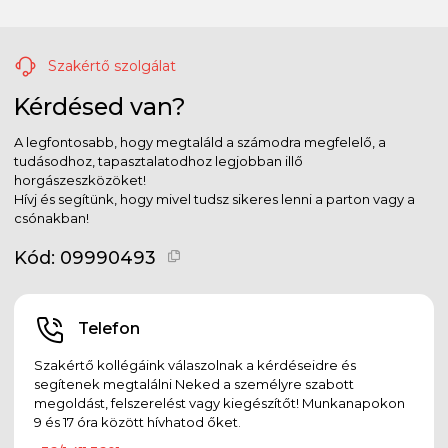
Szakértő szolgálat
Kérdésed van?
A legfontosabb, hogy megtaláld a számodra megfelelő, a
tudásodhoz, tapasztalatodhoz legjobban illő
horgászeszközöket!
Hívj és segítünk, hogy mivel tudsz sikeres lenni a parton vagy a
csónakban!
Kód:
09990493
Telefon
Szakértő kollégáink válaszolnak a kérdéseidre és
segítenek megtalálni Neked a személyre szabott
megoldást, felszerelést vagy kiegészítőt! Munkanapokon
9 és 17 óra között hívhatod őket.