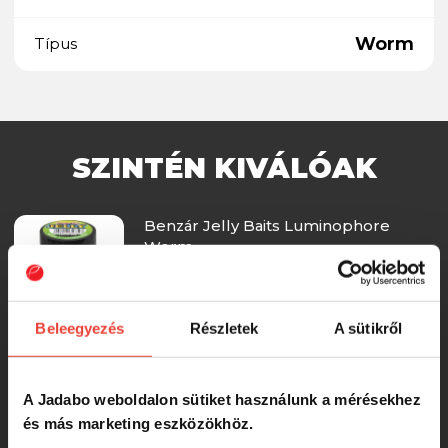
Worm
Típus
SZINTÉN KIVÁLÓAK
Benzár Jelly Baits Luminophore
Worm
1 100 Ft
Beleegyezés
Részletek
A sütikről
Benzár Jelly Baits Bloodworm
A Jadabo weboldalon sütiket használunk a mérésekhez
és más marketing eszközökhöz.
1 100 Ft