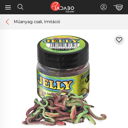
Műanyag csali, Imitáció