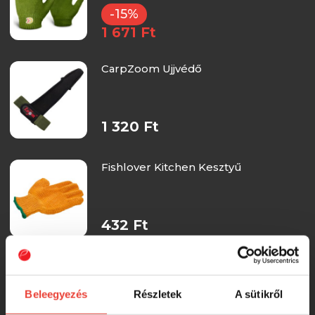
-15%
1 671 Ft
CarpZoom Ujjvédő
1 320 Ft
Fishlover Kitchen Kesztyű
432 Ft
CarpZoom Ujjvédős dobókesztyű
Beleegyezés
Részletek
A sütikről