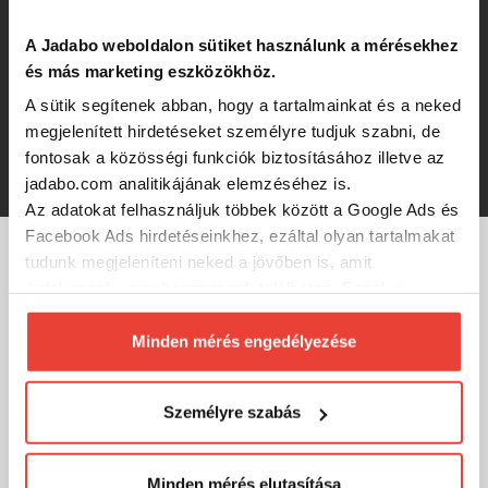
1 830 Ft
A Jadabo weboldalon sütiket használunk a mérésekhez
és más marketing eszközökhöz.
Neoprén dobókesztyű
A sütik segítenek abban, hogy a tartalmainkat és a neked
megjelenített hirdetéseket személyre tudjuk szabni, de
fontosak a közösségi funkciók biztosításához illetve az
1 830 Ft
jadabo.com analitikájának elemzéséhez is.
Az adatokat felhasználjuk többek között a Google Ads és
Facebook Ads hirdetéseinkhez, ezáltal olyan tartalmakat
tudunk megjeleníteni neked a jövőben is, amit
MÁRKÁINK
érdekesnek vagy hasznosnak találhatsz. Ennek a
biztosításához
arra kérünk, hogy engedd meg
számunkra minden mérés használatát.
Minden mérés engedélyezése
Természetesen
soha semmilyen formában nem fogunk
visszaélni ezzel és később bármikor
Személyre szabás
megváltoztathatod a döntésed ezzel kapcsolatban.
Előre is köszönjük!
Minden mérés elutasítása