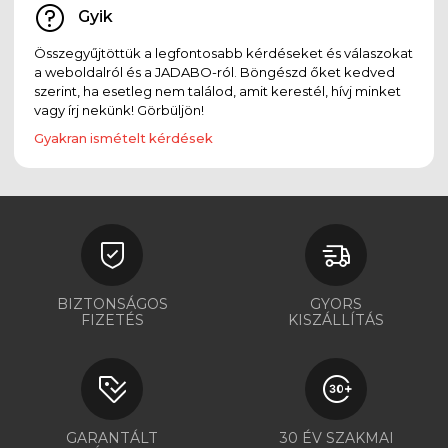
Gyik
Összegyűjtöttük a legfontosabb kérdéseket és válaszokat
a weboldalról és a JADABO-ról. Böngészd őket kedved
szerint, ha esetleg nem találod, amit kerestél, hívj minket
vagy írj nekünk! Görbüljön!
Gyakran ismételt kérdések
BIZTONSÁGOS
GYORS
FIZETÉS
KISZÁLLÍTÁS
GARANTÁLT
30 ÉV SZAKMAI