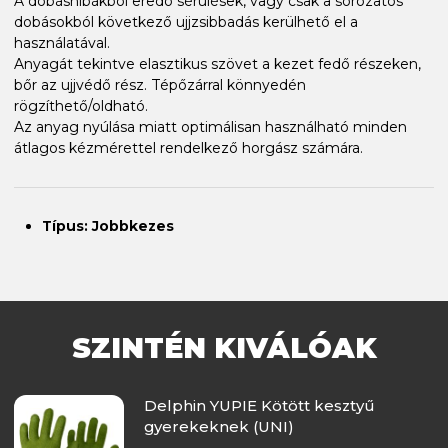
A dobáshibákból eredő sérülések, vagy csak a sorozatos
dobásokból következő ujjzsibbadás kerülhető el a
használatával.
Anyagát tekintve elasztikus szövet a kezet fedő részeken,
bőr az ujjvédő rész. Tépőzárral könnyedén
rögzíthető/oldható.
Az anyag nyúlása miatt optimálisan használható minden
átlagos kézmérettel rendelkező horgász számára.
Típus: Jobbkezes
SZINTÉN KIVÁLÓAK
Delphin YUPIE Kötött kesztyű
gyerekeknek (UNI)