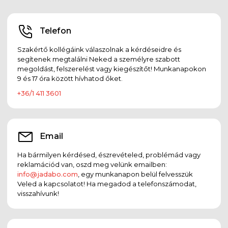
Telefon
Szakértő kollégáink válaszolnak a kérdéseidre és
segítenek megtalálni Neked a személyre szabott
megoldást, felszerelést vagy kiegészítőt! Munkanapokon
9 és 17 óra között hívhatod őket.
+36/1 411 3601
Email
Ha bármilyen kérdésed, észrevételed, problémád vagy
reklamációd van, oszd meg velünk emailben:
info@jadabo.com
, egy munkanapon belül felvesszük
Veled a kapcsolatot! Ha megadod a telefonszámodat,
visszahívunk!