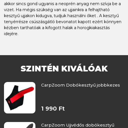
akkor sincs gond ugyanis a neoprén anyag nem szívja be a
vizet. Ha mégis szükség van az ujjainkra a felhajtható
kesztyű ujjakon kidugva, tudjuk használni őket . A kesztyű
tenyérrésze csúszásgátló bevonatot kapott ezért könnyen
kézben tarthatóak a kifogott halak a horogkiakasztás
idejére.
SZINTÉN KIVÁLÓAK
CarpZoom Dobókesztyű jobbkezes
1 990 Ft
CarpZoom Ujjvédős dobókesztyű