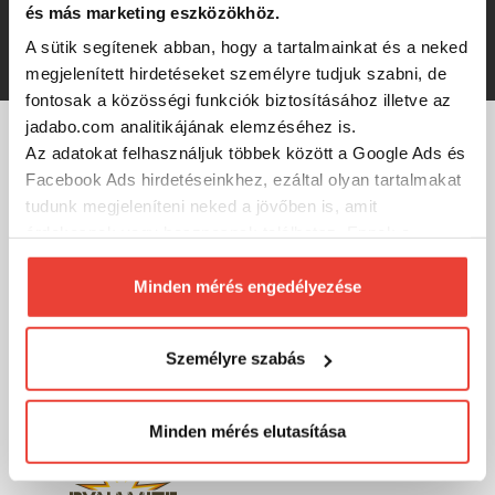
és más marketing eszközökhöz.
-15%
A sütik segítenek abban, hogy a tartalmainkat és a neked
1 671 Ft
megjelenített hirdetéseket személyre tudjuk szabni, de
fontosak a közösségi funkciók biztosításához illetve az
jadabo.com analitikájának elemzéséhez is.
Az adatokat felhasználjuk többek között a Google Ads és
MÁRKÁINK
Facebook Ads hirdetéseinkhez, ezáltal olyan tartalmakat
tudunk megjeleníteni neked a jövőben is, amit
érdekesnek vagy hasznosnak találhatsz. Ennek a
biztosításához
arra kérünk, hogy engedd meg
számunkra minden mérés használatát.
Minden mérés engedélyezése
Természetesen
soha semmilyen formában nem fogunk
visszaélni ezzel és később bármikor
Személyre szabás
megváltoztathatod a döntésed ezzel kapcsolatban.
Előre is köszönjük!
Minden mérés elutasítása