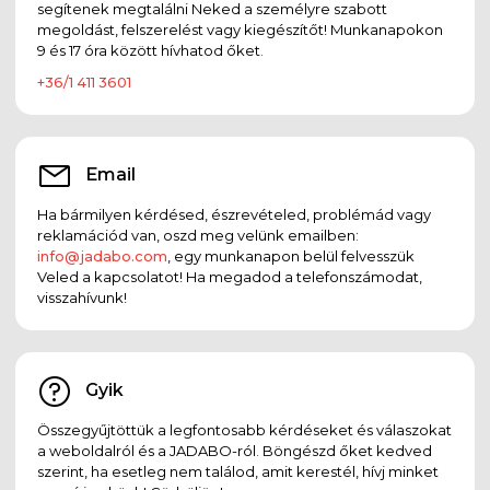
segítenek megtalálni Neked a személyre szabott
megoldást, felszerelést vagy kiegészítőt! Munkanapokon
9 és 17 óra között hívhatod őket.
+36/1 411 3601
Email
Ha bármilyen kérdésed, észrevételed, problémád vagy
reklamációd van, oszd meg velünk emailben:
info@jadabo.com
, egy munkanapon belül felvesszük
Veled a kapcsolatot! Ha megadod a telefonszámodat,
visszahívunk!
Gyik
Összegyűjtöttük a legfontosabb kérdéseket és válaszokat
a weboldalról és a JADABO-ról. Böngészd őket kedved
szerint, ha esetleg nem találod, amit kerestél, hívj minket