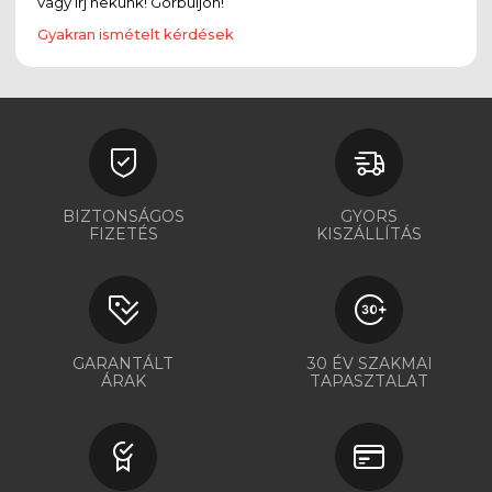
vagy írj nekünk! Görbüljön!
Gyakran ismételt kérdések
BIZTONSÁGOS
GYORS
FIZETÉS
KISZÁLLÍTÁS
GARANTÁLT
30 ÉV SZAKMAI
ÁRAK
TAPASZTALAT