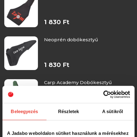
1 830 Ft
Neoprén dobókesztyű
1 830 Ft
Carp Academy Dobókesztyű
távdobáshoz
RRP:
1 990 Ft
1 690 Ft
Beleegyezés
Részletek
A sütikről
Delphin YUPIE Kötött kesztyű
gyerekeknek (UNI)
A Jadabo weboldalon sütiket használunk a mérésekhez