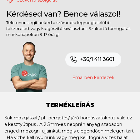
Kérdésed van? Bence válaszol!
Telefonon segít neked a számodra legmegfelelőbb
felszerelést vagy kiegészítő kiválasztani. Szakértő támogatás
munkanapokon 9-17 óráig!
+36/1 411 3601
Emailben kérdezek
TERMÉKLEÍRÁS
Sok mozgással / pl . pergetés/ járó horgászatokhoz való ez
a kesztyűtípus . A 2,5mm-es neoprén anyag szabadon
engedi mozogni ujjainkat, mégis elegendően melegen tart
. Ha vízbe kell nyúlnunk vagy meg kell fogni a vizes halat