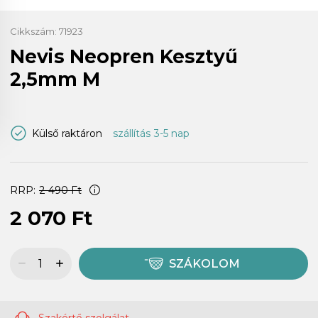
Cikkszám:
71923
Nevis Neopren Kesztyű
2,5mm M
Külső raktáron
szállítás 3-5 nap
RRP:
2 490 Ft
2 070 Ft
SZÁKOLOM
Szakértő szolgálat