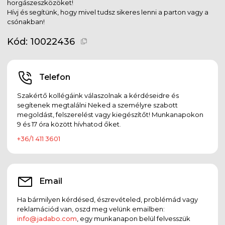
horgászeszközöket!
Hívj és segítünk, hogy mivel tudsz sikeres lenni a parton vagy a
csónakban!
Kód:
10022436
Telefon
Szakértő kollégáink válaszolnak a kérdéseidre és
segítenek megtalálni Neked a személyre szabott
megoldást, felszerelést vagy kiegészítőt! Munkanapokon
9 és 17 óra között hívhatod őket.
+36/1 411 3601
Email
Ha bármilyen kérdésed, észrevételed, problémád vagy
reklamációd van, oszd meg velünk emailben:
info@jadabo.com
, egy munkanapon belül felvesszük