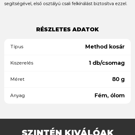
segítségével, első osztályú csali felkínálást biztosítva ezzel.
RÉSZLETES ADATOK
Method kosár
Típus
1 db/csomag
Kiszerelés
80 g
Méret
Fém, ólom
Anyag
SZINTÉN KIVÁLÓAK