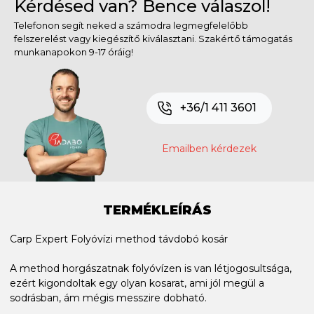
Kérdésed van? Bence válaszol!
Telefonon segít neked a számodra legmegfelelőbb
felszerelést vagy kiegészítő kiválasztani. Szakértő támogatás
munkanapokon 9-17 óráig!
+36/1 411 3601
Emailben kérdezek
TERMÉKLEÍRÁS
Carp Expert Folyóvízi method távdobó kosár
A method horgászatnak folyóvízen is van létjogosultsága,
ezért kigondoltak egy olyan kosarat, ami jól megül a
sodrásban, ám mégis messzire dobható.