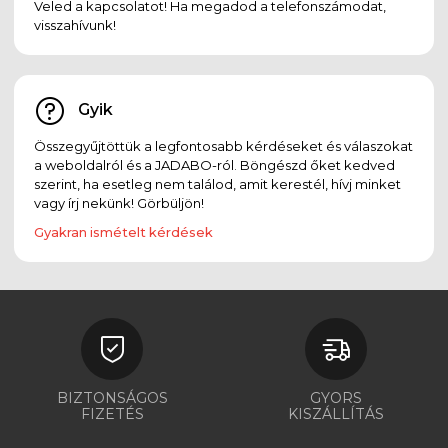
Veled a kapcsolatot! Ha megadod a telefonszámodat,
visszahívunk!
Gyik
Összegyűjtöttük a legfontosabb kérdéseket és válaszokat
a weboldalról és a JADABO-ról. Böngészd őket kedved
szerint, ha esetleg nem találod, amit kerestél, hívj minket
vagy írj nekünk! Görbüljön!
Gyakran ismételt kérdések
BIZTONSÁGOS
GYORS
FIZETÉS
KISZÁLLÍTÁS