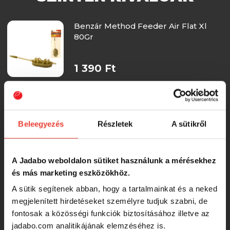
Benzár Method Feeder Air Flat Xl
80Gr
1 390 Ft
Nevis Távdobó Method feeder kosár
80g
Beleegyezés
Részletek
A sütikről
1 177 Ft
A Jadabo weboldalon sütiket használunk a mérésekhez
Method Feeder Filex 40 g in line
és más marketing eszközökhöz.
feeder kosár
A sütik segítenek abban, hogy a tartalmainkat és a neked
megjelenített hirdetéseket személyre tudjuk szabni, de
832 Ft
fontosak a közösségi funkciók biztosításához illetve az
jadabo.com analitikájának elemzéséhez is.