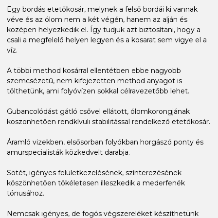
Egy bordás etetőkosár, melynek a felső bordái ki vannak
véve és az ólom nem a két végén, hanem az alján és
középen helyezkedik el. Így tudjuk azt biztosítani, hogy a
csali a megfelelő helyen legyen és a kosarat sem vigye el a
víz.
A többi method kosárral ellentétben ebbe nagyobb
szemcsézetű, nem kifejezetten method anyagot is
tölthetünk, ami folyóvízen sokkal célravezetőbb lehet.
Gubancolódást gátló csővel ellátott, ólomkorongjának
köszönhetően rendkívüli stabilitással rendelkező etetőkosár.
Áramló vizekben, elsősorban folyókban horgászó ponty és
amurspecialisták közkedvelt darabja.
Sötét, igényes felületkezelésének, színterezésének
köszönhetően tökéletesen illeszkedik a mederfenék
tónusához.
Nemcsak igényes, de fogós végszereléket készíthetünk