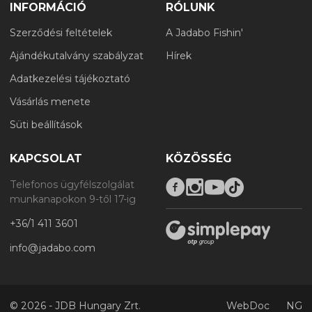
INFORMÁCIÓ
RÓLUNK
Szerződési feltételek
A Jadabo Fishin'
Ajándékutalvány szabályzat
Hírek
Adatkezelési tájékoztató
Vásárlás menete
Süti beállítások
KAPCSOLAT
KÖZÖSSÉG
Telefonos ügyfélszolgálat
munkanapokon 9-től 17-ig
+36/1 411 3601
info@jadabo.com
©
2026 - JDB Hungary Zrt.
WebDoc
NG