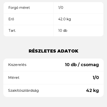
Forgó méret
1/0
Erő
42.0 kg
Tart.
10 db
RÉSZLETES ADATOK
10 db / csomag
Kiszerelés
1/0
Méret
42 kg
Szakítószilárdság