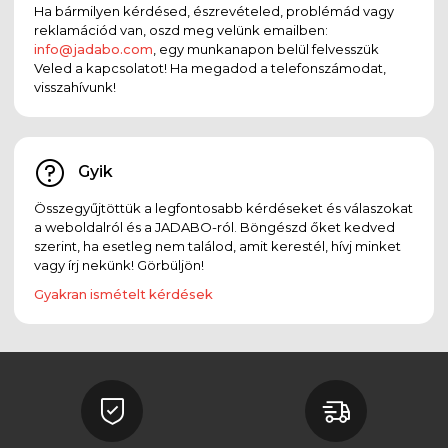
Ha bármilyen kérdésed, észrevételed, problémád vagy
reklamációd van, oszd meg velünk emailben:
info@jadabo.com
, egy munkanapon belül felvesszük
Veled a kapcsolatot! Ha megadod a telefonszámodat,
visszahívunk!
Gyik
Összegyűjtöttük a legfontosabb kérdéseket és válaszokat
a weboldalról és a JADABO-ról. Böngészd őket kedved
szerint, ha esetleg nem találod, amit kerestél, hívj minket
vagy írj nekünk! Görbüljön!
Gyakran ismételt kérdések