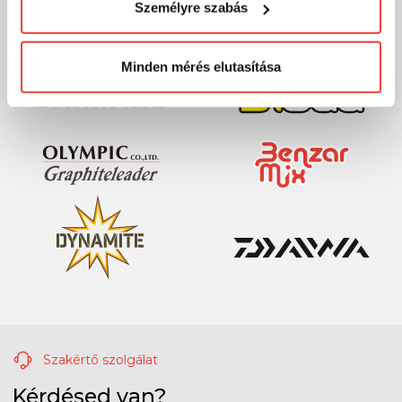
Személyre szabás
megváltoztathatod a döntésed ezzel kapcsolatban.
Előre is köszönjük!
Minden mérés elutasítása
Szakértő szolgálat
Kérdésed van?