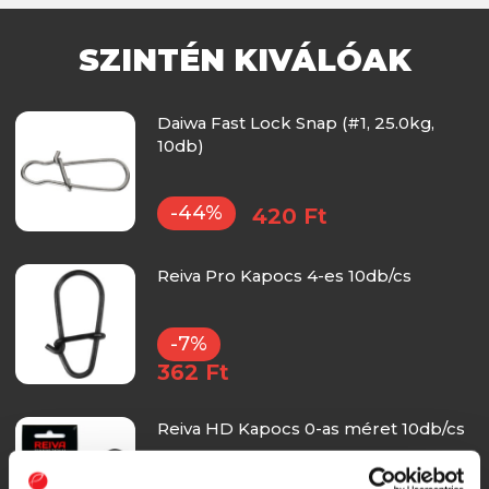
SZINTÉN KIVÁLÓAK
Daiwa Fast Lock Snap (#1, 25.0kg,
10db)
-44%
420 Ft
Reiva Pro Kapocs 4-es 10db/cs
-7%
362 Ft
Reiva HD Kapocs 0-as méret 10db/cs