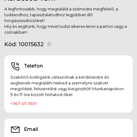
A legfontosabb, hogy megtaláld a számodra megfelelő, a
tudásodhoz, tapasztalatodhoz legjobban illő
horgászeszközöket!
Hívj és segítünk, hogy mivel tudsz sikeres lenni a parton vagy a
csónakban!
Kód:
10015632
Telefon
Szakértő kollégáink válaszolnak a kérdéseidre és
segítenek megtalálni Neked a személyre szabott
megoldást, felszerelést vagy kiegészítőt! Munkanapokon
9 és 17 óra között hívhatod őket.
+36/1 411 3601
Email