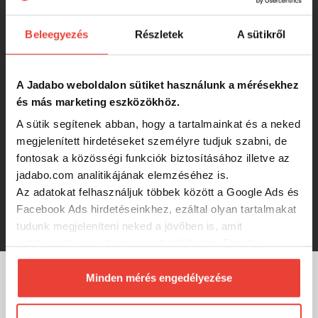
-7%
362 Ft
Beleegyezés
Részletek
A sütikről
Reiva HD Kapocs 1-es méret 10db/cs
A Jadabo weboldalon sütiket használunk a mérésekhez
és más marketing eszközökhöz.
-7%
362 Ft
A sütik segítenek abban, hogy a tartalmainkat és a neked
megjelenített hirdetéseket személyre tudjuk szabni, de
fontosak a közösségi funkciók biztosításához illetve az
Reiva Easy Kapocs 0-as 10db/cs
jadabo.com analitikájának elemzéséhez is.
Az adatokat felhasználjuk többek között a Google Ads és
Facebook Ads hirdetéseinkhez, ezáltal olyan tartalmakat
299 Ft
tudunk megjeleníteni neked a jövőben is, amit
érdekesnek vagy hasznosnak találhatsz. Ennek a
biztosításához
arra kérünk, hogy engedd meg
számunkra minden mérés használatát.
Minden mérés engedélyezése
MÁRKÁINK
Természetesen
soha semmilyen formában nem fogunk
visszaélni ezzel és később bármikor