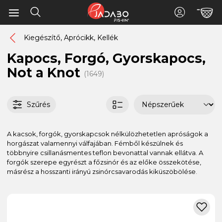
Kiegészítő, Aprócikk, Kellék
Kapocs, Forgó, Gyorskapocs,
Not a Knot
(1649)
Szűrés
A kacsok, forgók, gyorskapcsok nélkülözhetetlen apróságok a
horgászat valamennyi válfajában. Fémből készülnek és
többnyire csillanásmentes teflon bevonattal vannak ellátva. A
forgók szerepe egyrészt a főzsinór és az előke összekötése,
másrész a hosszanti irányú zsinórcsavarodás kiküszöbölése.