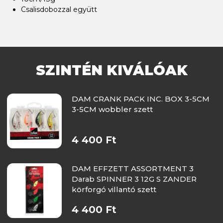
Csalisdobozzal együtt
SZINTÉN KIVÁLÓAK
DAM CRANK PACK INC. BOX 3-5CM
3-5CM wobbler szett
4 400 Ft
DAM EFFZETT ASSORTMENT 3
Darab SPINNER 3 12G S ZANDER
körforgó villantó szett
4 400 Ft