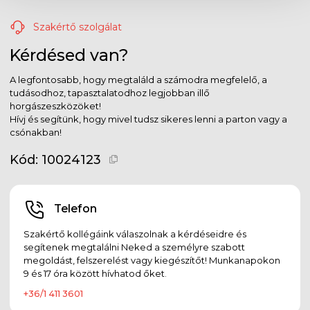
Szakértő szolgálat
Kérdésed van?
A legfontosabb, hogy megtaláld a számodra megfelelő, a
tudásodhoz, tapasztalatodhoz legjobban illő
horgászeszközöket!
Hívj és segítünk, hogy mivel tudsz sikeres lenni a parton vagy a
csónakban!
Kód:
10024123
Telefon
Szakértő kollégáink válaszolnak a kérdéseidre és
segítenek megtalálni Neked a személyre szabott
megoldást, felszerelést vagy kiegészítőt! Munkanapokon
9 és 17 óra között hívhatod őket.
+36/1 411 3601