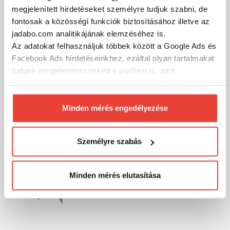
megjelenített hirdetéseket személyre tudjuk szabni, de
fontosak a közösségi funkciók biztosításához illetve az
MÁRKÁINK
jadabo.com analitikájának elemzéséhez is.
Az adatokat felhasználjuk többek között a Google Ads és
Facebook Ads hirdetéseinkhez, ezáltal olyan tartalmakat
tudunk megjeleníteni neked a jövőben is, amit
érdekesnek vagy hasznosnak találhatsz. Ennek a
biztosításához
arra kérünk, hogy engedd meg
számunkra minden mérés használatát.
Minden mérés engedélyezése
Természetesen
soha semmilyen formában nem fogunk
visszaélni ezzel és később bármikor
Személyre szabás
megváltoztathatod a döntésed ezzel kapcsolatban.
Előre is köszönjük!
Minden mérés elutasítása