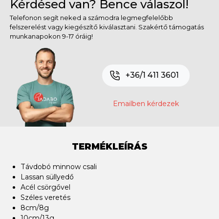
Kérdésed van? Bence válaszol!
Telefonon segít neked a számodra legmegfelelőbb
felszerelést vagy kiegészítő kiválasztani. Szakértő támogatás
munkanapokon 9-17 óráig!
+36/1 411 3601
Emailben kérdezek
TERMÉKLEÍRÁS
Távdobó minnow csali
Lassan süllyedő
Acél csörgővel
Széles veretés
8cm/8g
10cm/13g