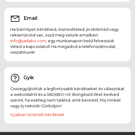
Email
Ha bármilyen kérdésed, észrevételed, problémád vagy
reklamációd van, oszd meg velünk emailben:
info@jadabo.com
, egy munkanapon belül felvesszük
Veled a kapcsolatot! Ha megadod a telefonszámodat,
visszahívunk!
Gyik
Összegyűjtöttük a legfontosabb kérdéseket és válaszokat
a weboldalról és a JADABO-ról. Böngészd őket kedved
szerint, ha esetleg nem találod, amit kerestél, hívj minket
vagy írj nekünk! Görbüljön!
Gyakran ismételt kérdések