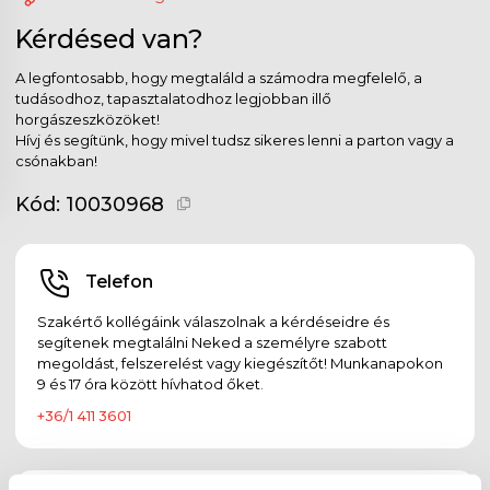
Kérdésed van?
A legfontosabb, hogy megtaláld a számodra megfelelő, a
tudásodhoz, tapasztalatodhoz legjobban illő
horgászeszközöket!
Hívj és segítünk, hogy mivel tudsz sikeres lenni a parton vagy a
csónakban!
Kód:
10030968
Telefon
Szakértő kollégáink válaszolnak a kérdéseidre és
segítenek megtalálni Neked a személyre szabott
megoldást, felszerelést vagy kiegészítőt! Munkanapokon
9 és 17 óra között hívhatod őket.
+36/1 411 3601