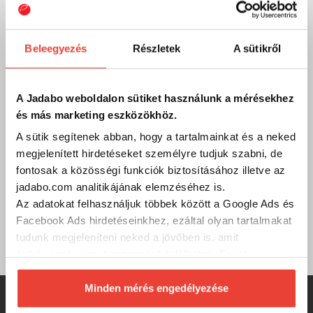
Email
Ha bármilyen kérdésed, észrevételed, problémád vagy
Beleegyezés
Részletek
A sütikről
reklamációd van, oszd meg velünk emailben:
info@jadabo.com
, egy munkanapon belül felvesszük
Veled a kapcsolatot! Ha megadod a telefonszámodat,
visszahívunk!
A Jadabo weboldalon sütiket használunk a mérésekhez
és más marketing eszközökhöz.
A sütik segítenek abban, hogy a tartalmainkat és a neked
Gyik
megjelenített hirdetéseket személyre tudjuk szabni, de
fontosak a közösségi funkciók biztosításához illetve az
Összegyűjtöttük a legfontosabb kérdéseket és válaszokat
jadabo.com analitikájának elemzéséhez is.
a weboldalról és a JADABO-ról. Böngészd őket kedved
szerint, ha esetleg nem találod, amit kerestél, hívj minket
Az adatokat felhasználjuk többek között a Google Ads és
vagy írj nekünk! Görbüljön!
Facebook Ads hirdetéseinkhez, ezáltal olyan tartalmakat
Gyakran ismételt kérdések
tudunk megjeleníteni neked a jövőben is, amit
érdekesnek vagy hasznosnak találhatsz. Ennek a
biztosításához
arra kérünk, hogy engedd meg
számunkra minden mérés használatát.
Minden mérés engedélyezése
Természetesen
soha semmilyen formában nem fogunk