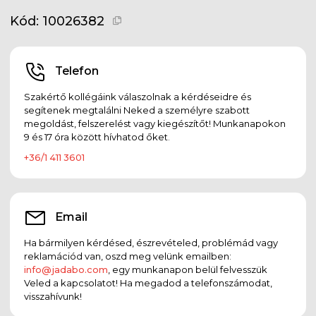
Kód:
10026382
Telefon
Szakértő kollégáink válaszolnak a kérdéseidre és
segítenek megtalálni Neked a személyre szabott
megoldást, felszerelést vagy kiegészítőt! Munkanapokon
9 és 17 óra között hívhatod őket.
+36/1 411 3601
Email
Ha bármilyen kérdésed, észrevételed, problémád vagy
reklamációd van, oszd meg velünk emailben:
info@jadabo.com
, egy munkanapon belül felvesszük
Veled a kapcsolatot! Ha megadod a telefonszámodat,
visszahívunk!