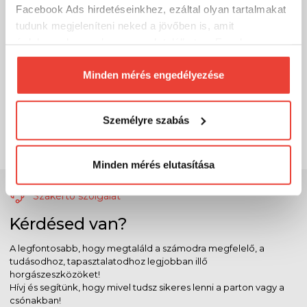
Facebook Ads hirdetéseinkhez, ezáltal olyan tartalmakat
tudunk megjeleníteni neked a jövőben is, amit
érdekesnek vagy hasznosnak találhatsz. Ennek a
biztosításához
arra kérünk, hogy engedd meg
számunkra minden mérés használatát.
Minden mérés engedélyezése
Természetesen
soha semmilyen formában nem fogunk
visszaélni ezzel és később bármikor
Személyre szabás
megváltoztathatod a döntésed ezzel kapcsolatban.
Előre is köszönjük!
Minden mérés elutasítása
Szakértő szolgálat
Kérdésed van?
A legfontosabb, hogy megtaláld a számodra megfelelő, a
tudásodhoz, tapasztalatodhoz legjobban illő
horgászeszközöket!
Hívj és segítünk, hogy mivel tudsz sikeres lenni a parton vagy a
csónakban!