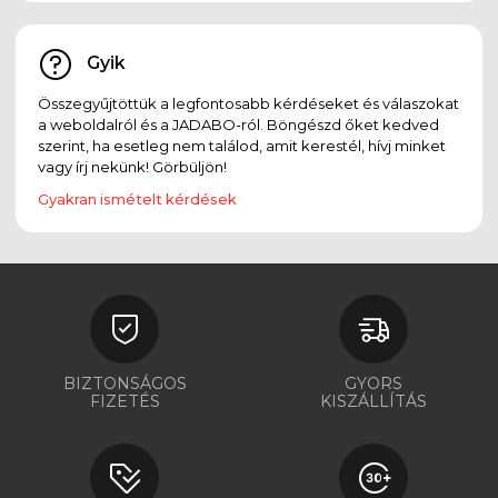
Gyik
Összegyűjtöttük a legfontosabb kérdéseket és válaszokat
a weboldalról és a JADABO-ról. Böngészd őket kedved
szerint, ha esetleg nem találod, amit kerestél, hívj minket
vagy írj nekünk! Görbüljön!
Gyakran ismételt kérdések
BIZTONSÁGOS
GYORS
FIZETÉS
KISZÁLLÍTÁS