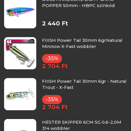
POPPER 50mm - HBPC színkód
2 440 Ft
FIIISH Power Tail 30mm 6grNatural
Minnow X-Fast wobbler
-35%
2 704 Ft
FIIISH Power Tail 30mm 6gr - Natural
Trout - X-Fast
-35%
2 704 Ft
HESTER SKIPPER 6CM 5G 0,6-2,0M
314 wobbler