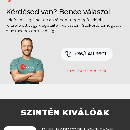
Kérdésed van? Bence válaszol!
Telefonon segít neked a számodra legmegfelelőbb
felszerelést vagy kiegészítő kiválasztani. Szakértő támogatás
munkanapokon 9-17 óráig!
+36/1 411 3601
Emailben kérdezek
SZINTÉN KIVÁLÓAK
DUEL HARDCORE LIGHT GAME