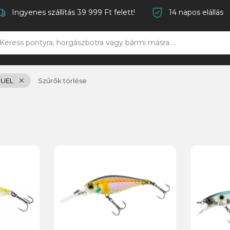
Ingyenes szállítás 39 999 Ft felett!
14 napos elállás
UEL
Szűrők törlése