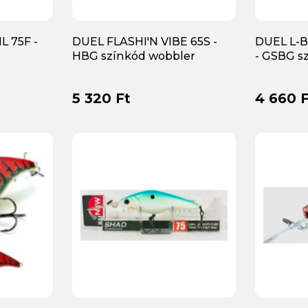
L 75F -
DUEL FLASHI'N VIBE 65S -
DUEL L-B
HBG színkód wobbler
- GSBG s
5 320 Ft
4 660 F