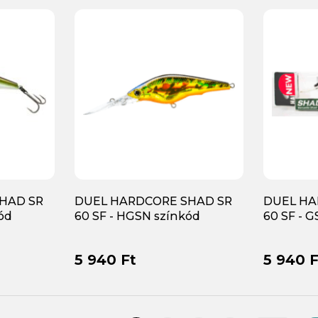
HAD SR
DUEL HARDCORE SHAD SR
DUEL HA
ód
60 SF - HGSN színkód
60 SF - 
5 940 Ft
5 940 F