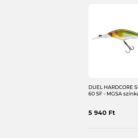
DUEL HARDCORE S
60 SF - MGSA színk
5 940 Ft