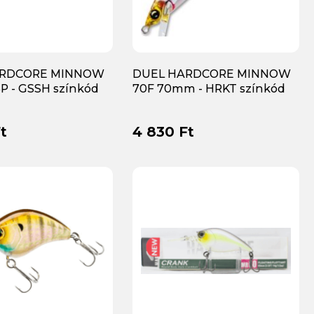
ARDCORE MINNOW
DUEL HARDCORE MINNOW
SP - GSSH színkód
70F 70mm - HRKT színkód
t
4 830 Ft