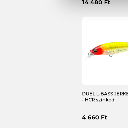
14 480 Ft
Saenger
(+7)
Salmo
(+387)
Savage Gear
(+661)
Select
(+9)
Shimano
(+8)
SpinMad
(+8)
Tiemco
(+318)
Unicat
(+3)
WESTIN
(+69)
Wizard
(+115)
DUEL L-BASS JERKB
- HCR színkód
YO-ZURI
(+31)
Yarie Jespa
(+102)
4 660 Ft