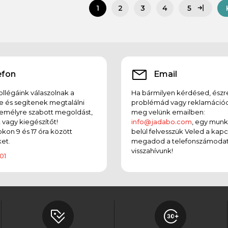
5
1
2
3
4
efon
Email
llégáink válaszolnak a
Ha bármilyen kérdésed, észr
e és segítenek megtalálni
problémád vagy reklamációd
emélyre szabott megoldást,
meg velünk emailben:
t vagy kiegészítőt!
info@jadabo.com
, egy mun
on 9 és 17 óra között
belül felvesszük Veled a kapc
et.
megadod a telefonszámodat
visszahívunk!
01