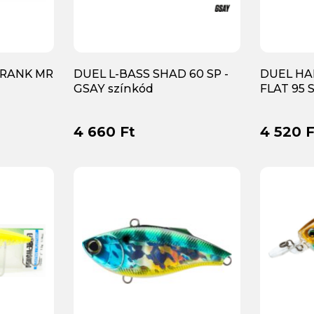
CRANK MR
DUEL L-BASS SHAD 60 SP -
DUEL H
GSAY színkód
FLAT 95 
4 660 Ft
4 520 F