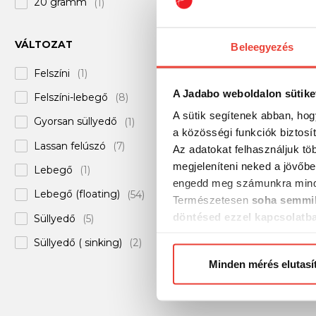
20 gramm
(1)
Major Craft
(+181)
4 660 Ft
Megabass
(+479)
VÁLTOZAT
Beleegyezés
Mike's Wobbler
Felszíni
(1)
Manufaktúra
(+10)
A Jadabo weboldalon sütike
Felszíni-lebegő
(8)
Mustad
(+54)
A sütik segítenek abban, hog
Gyorsan süllyedő
(1)
O'Reel
(+12)
a közösségi funkciók biztosí
Lassan felúszó
(7)
Az adatokat felhasználjuk tö
OSP
(+136)
megjeleníteni neked a jövőbe
Lebegő
(1)
Owner
(+8)
engedd meg számunkra mind
Lebegő (floating)
(54)
Természetesen
soha semmil
Pegi wobbler
(+6)
döntésed ezzel kapcsolatb
Süllyedő
(5)
Raid Japan
(+135)
Előre is köszönjük!
Süllyedő ( sinking)
(2)
Rapala
(+230)
DUEL MAG DIVE 
Minden mérés elutasí
Úszó
(2)
Rapture
(+342)
105g Floating - HG
Reiva
(+119)