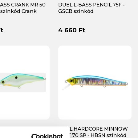
BASS CRANK MR 50
DUEL L-BASS PENCIL 75F -
 színkód Crank
GSCB színkód
t
4 660 Ft
RDCORE SHAD SR
DUEL HARDCORE MINNOW
HPB színkód
FLAT 70 SP - HBSN színkód