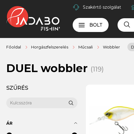
Szakértő szolgálat
BOLT
Főoldal
Horgászfelszerelés
Műcsali
Wobbler
D
DUEL wobbler
(119)
SZŰRÉS
ÁR