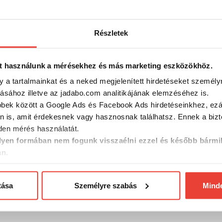
színkód wobbler
4 350 Ft
5 940 F
Részletek
t használunk a mérésekhez és más marketing eszközökhöz.
y a tartalmainkat és a neked megjelenített hirdetéseket személy
tásához illetve az jadabo.com analitikájának elemzéséhez is.
bbek között a Google Ads és Facebook Ads hirdetéseinkhez, ezál
n is, amit érdekesnek vagy hasznosnak találhatsz. Ennek a biz
en mérés használatát.
yen formában nem fogunk visszaélni ezzel és később bármi
an.
200mm
DUEL L-BASS SHAD 60 SP -
DUEL L-B
tása
Személyre szabás
Mind
M színkód
MGSR színkód
GSWS sz