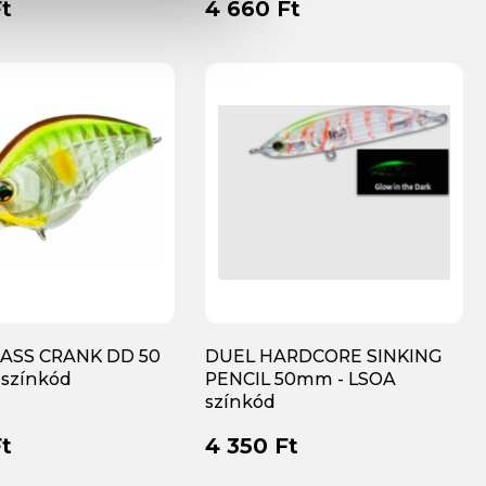
t
4 660 Ft
BASS CRANK DD 50
DUEL HARDCORE SINKING
 színkód
PENCIL 50mm - LSOA
színkód
t
4 350 Ft