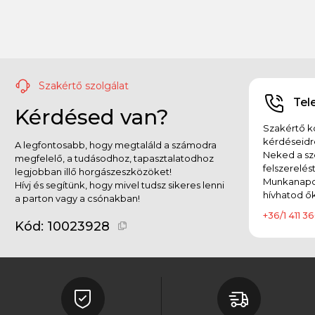
Szakértő szolgálat
Tel
Kérdésed van?
Szakértő ko
kérdéseidr
A legfontosabb, hogy megtaláld a számodra
Neked a sz
megfelelő, a tudásodhoz, tapasztalatodhoz
felszerelés
legjobban illő horgászeszközöket!
Munkanapok
Hívj és segítünk, hogy mivel tudsz sikeres lenni
hívhatod ők
a parton vagy a csónakban!
+36/1 411 36
Kód:
10023928