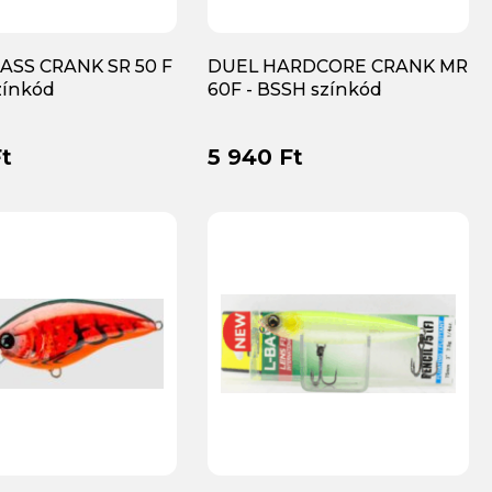
ASS CRANK SR 50 F
DUEL HARDCORE CRANK MR
zínkód
60F - BSSH színkód
t
5 940 Ft