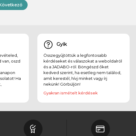
Következő
Gyik
evételed,
Összegyűjtöttük a legfontosabb
 van, oszd
kérdéseket és válaszokat a weboldalról
és a JADABO-ról. Böngészd őket
kanapon
kedved szerint, ha esetleg nem találod,
solatot! Ha
amit kerestél, hívj minket vagy írj
,
nekünk! Görbüljön!
Gyakran ismételt kérdések