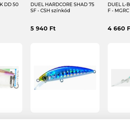
K DD 50
DUEL HARDCORE SHAD 75
DUEL L-
SF - CSH színkód
F - MGRC
5 940 Ft
4 660 F
AIT 80 F
DUEL HARDCORE FLOATING
DUEL HA
MINNOW 50mm - HIW
60SF - G