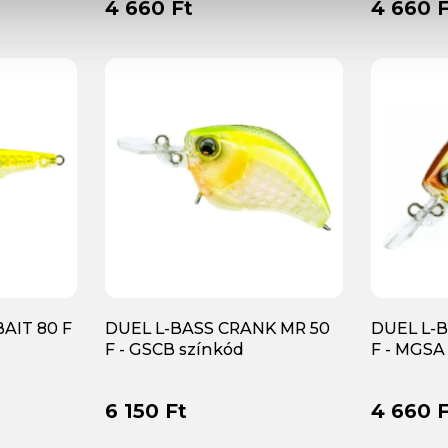
4 660 Ft
4 660 F
AIT 80 F
DUEL L-BASS CRANK MR 50
DUEL L-
F - GSCB színkód
F - MGSA
6 150 Ft
4 660 F