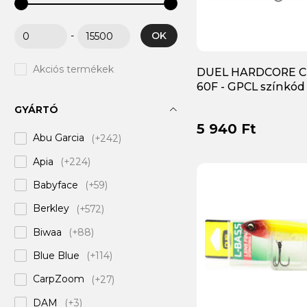
OK
-
Akciós termékek
DUEL HARDCORE 
60F - GPCL színkód
GYÁRTÓ
5 940 Ft
Abu Garcia
(+242)
Apia
(+224)
Babyface
(+59)
Berkley
(+572)
Biwaa
(+88)
Blue Blue
(+114)
CarpZoom
(+27)
DAM
(+3)