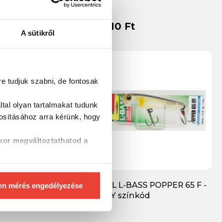
t
7 010 Ft
A sütikről
re tudjuk szabni, de fontosak
tal olyan tartalmakat tudunk
tosításához
arra kérünk, hogy
kor megváltoztathatod a
ASS SHAD 60 SP -
DUEL L-BASS POPPER 65 F -
en mérés engedélyezése
ínkód
GSAY színkód