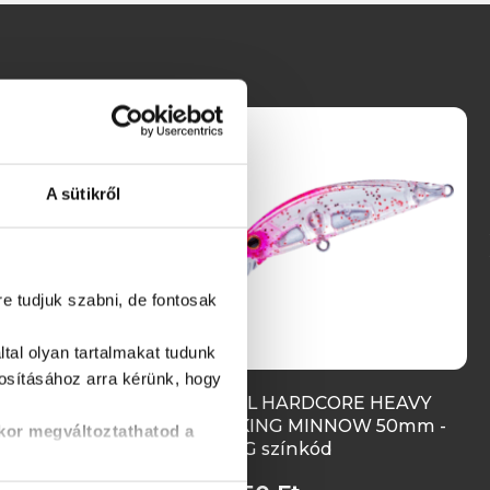
A sütikről
re tudjuk szabni, de fontosak
tal olyan tartalmakat tudunk
tosításához
arra kérünk, hogy
RDCORE HEAVY
DUEL HARDCORE HEAVY
 MINNOW 50mm -
SINKING MINNOW 50mm -
kor megváltoztathatod a
ínkód
KPRG színkód