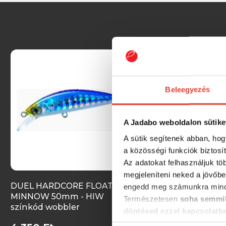
Beleegyezés
A Jadabo weboldalon sütike
A sütik segítenek abban, hog
a közösségi funkciók biztosí
Az adatokat felhasználjuk tö
megjeleníteni neked a jövőbe
DUEL HARDCORE FLOATING
DUEL HARDCORE S
engedd meg számunkra mind
MINNOW 50mm - HIW
PENCIL 50mm - LS
Természetesen
soha semmil
színkód wobbler
színkód
döntésed ezzel kapcsolatb
Előre is köszönjük!