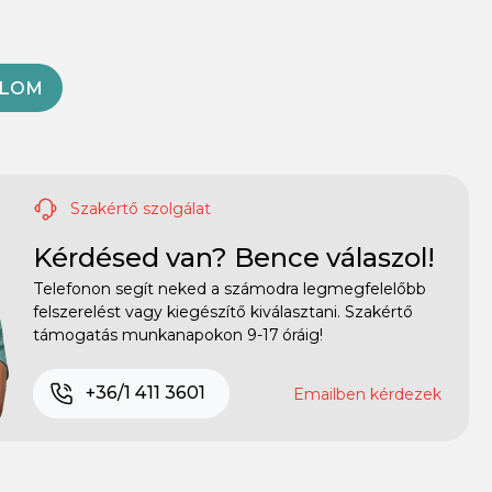
OLOM
Szakértő szolgálat
Kérdésed van? Bence válaszol!
Telefonon segít neked a számodra legmegfelelőbb
felszerelést vagy kiegészítő kiválasztani. Szakértő
támogatás munkanapokon 9-17 óráig!
+36/1 411 3601
Emailben kérdezek