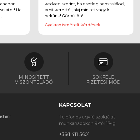
kanapon
kedved szerint, ha esetleg nem találod,
solatot! Ha
amit kerestél, hívj minket vagy írj
,
nekünk! Görbüljön!
Gyakran ismételt kérdések
MINŐSÍTETT
SOKFÉLE
VISZONTELADÓ
FIZETÉSI MÓD
KAPCSOLAT
shin'
Telefonos ügyfélszolgálat
munkanapokon 9-től 17-ig
+36/1 411 3601