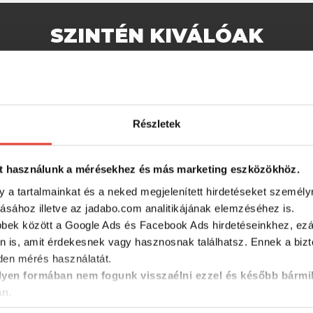
SZINTÉN KIVÁLÓAK
Részletek
t használunk a mérésekhez és más marketing eszközökhöz.
y a tartalmainkat és a neked megjelenített hirdetéseket személy
tásához illetve az jadabo.com analitikájának elemzéséhez is.
bbek között a Google Ads és Facebook Ads hirdetéseinkhez, ezál
n is, amit érdekesnek vagy hasznosnak találhatsz. Ennek a biz
INKING
DUEL HARDCORE SINKING
DUEL HA
en mérés használatát.
OA
PENCIL 50mm - KPRG
SINKING
yen formában nem fogunk visszaélni ezzel és később bármi
színkód
TMSR sz
an.