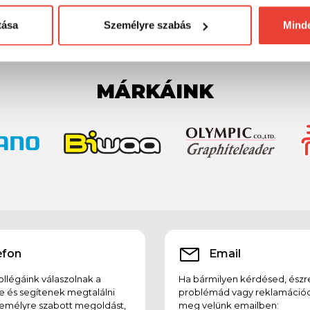
4 350 Ft
4 350 F
tása
Személyre szabás
Mind
MÁRKÁINK
efon
Email
llégáink válaszolnak a
Ha bármilyen kérdésed, észr
e és segítenek megtalálni
problémád vagy reklamációd
emélyre szabott megoldást,
meg velünk emailben: