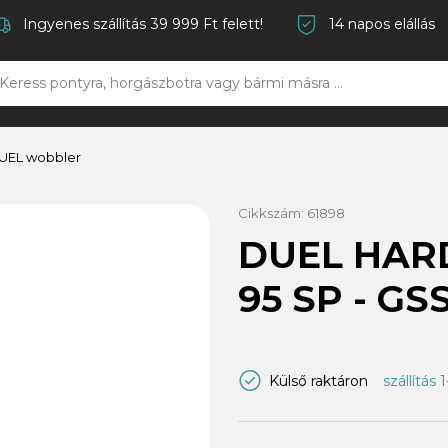
Ingyenes szállítás 39 999 Ft felett!
14 napos elállás
UEL wobbler
Cikkszám:
61898
DUEL HAR
95 SP - GS
Külső raktáron
szállítás 