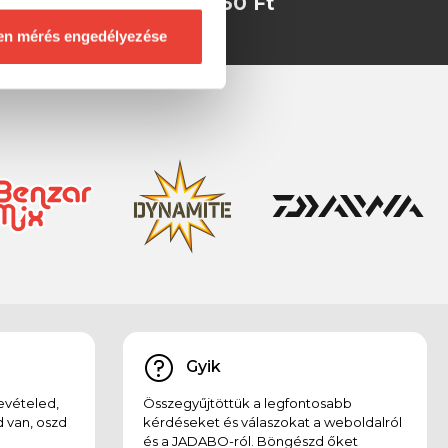
t
4 350 Ft
en mérés engedélyezése
Gyik
evételed,
Összegyűjtöttük a legfontosabb
 van, oszd
kérdéseket és válaszokat a weboldalról
és a JADABO-ról. Böngészd őket