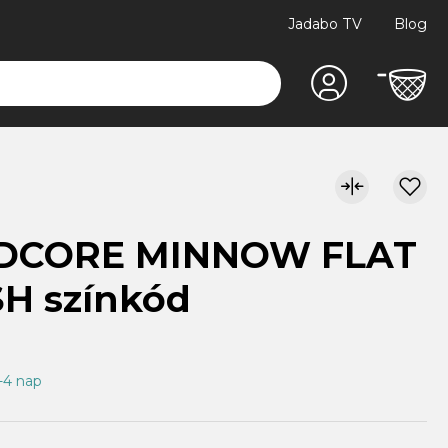
Jadabo TV
Blog
DCORE MINNOW FLAT
SH színkód
1-4 nap