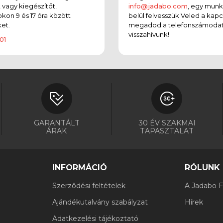
t vagy kiegészítőt!
info@jadabo.com
, egy mun
on 9 és 17 óra között
belül felvesszük Veled a kapc
et.
megadod a telefonszámodat
visszahívunk!
01
GARANTÁLT
30 ÉV SZAKMAI
ÁRAK
TAPASZTALAT
INFORMÁCIÓ
RÓLUNK
Szerződési feltételek
A Jadabo Fi
Ajándékutalvány szabályzat
Hírek
Adatkezelési tájékoztató