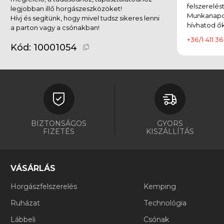
felszerelés
legjobban illő horgászeszközöket!
Munkanapok
Hívj és segítünk, hogy mivel tudsz sikeres lenni
hívhatod ők
a parton vagy a csónakban!
+36/1 411 36
Kód:
10001054
BIZTONSÁGOS
GYORS
FIZETÉS
KISZÁLLÍTÁS
VÁSÁRLÁS
Horgászfelszerelés
Kemping
Ruházat
Technológia
Lábbeli
Csónak