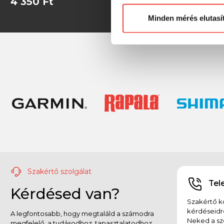
4 350 Ft
4 350 Ft
Minden mérés elutasí
Szakértő szolgálat
Tel
Kérdésed van?
Szakértő ko
kérdéseidr
A legfontosabb, hogy megtaláld a számodra
Neked a sz
megfelelő, a tudásodhoz, tapasztalatodhoz