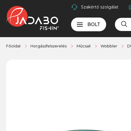
Szakértő szolgálat
BOLT
Főoldal
Horgászfelszerelés
Műcsali
Wobbler
D