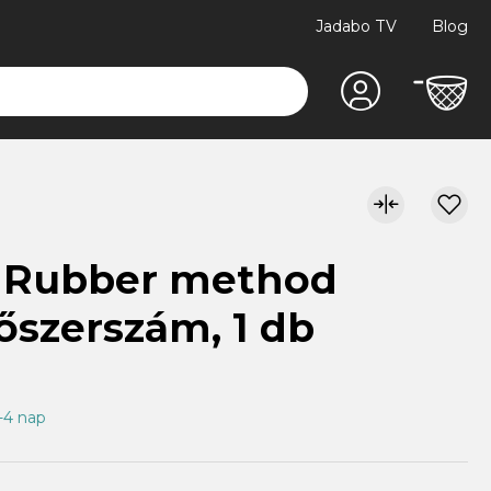
Jadabo TV
Blog
X Rubber method
tőszerszám, 1 db
1-4 nap