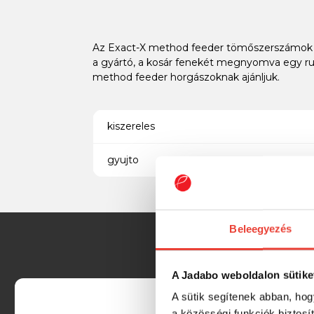
Az Exact-X method feeder tömőszerszámok töké
a gyártó, a kosár fenekét megnyomva egy rug
method feeder horgászoknak ajánljuk.
kiszereles
gyujto
Beleegyezés
A Jadabo weboldalon sütike
A sütik segítenek abban, hog
a közösségi funkciók biztosí