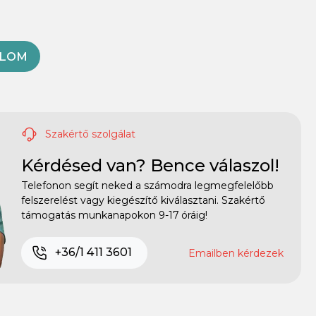
OLOM
Szakértő szolgálat
Kérdésed van? Bence válaszol!
Telefonon segít neked a számodra legmegfelelőbb
felszerelést vagy kiegészítő kiválasztani. Szakértő
támogatás munkanapokon 9-17 óráig!
+36/1 411 3601
Emailben kérdezek