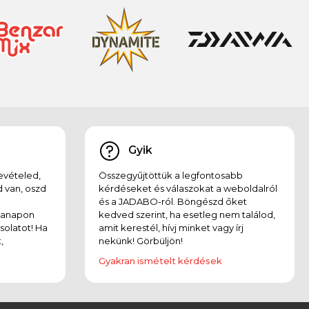
Gyik
evételed,
Összegyűjtöttük a legfontosabb
 van, oszd
kérdéseket és válaszokat a weboldalról
és a JADABO-ról. Böngészd őket
kanapon
kedved szerint, ha esetleg nem találod,
solatot! Ha
amit kerestél, hívj minket vagy írj
,
nekünk! Görbüljön!
Gyakran ismételt kérdések