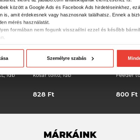
bbek között a Google Ads és Facebook Ads hirdetéseinkhez, ezál
n is, amit érdekesnek vagy hasznosnak találhatsz. Ennek a biz
en mérés használatát.
yen formában nem fogunk visszaélni ezzel és később bármi
an.
tása
Személyre szabás
Mind
 Method
CarpZoom Method Feeder
CZ Smart
L, 1db
kosár töltő, 1db
Feeder tö
828 Ft
800 Ft
MÁRKÁINK