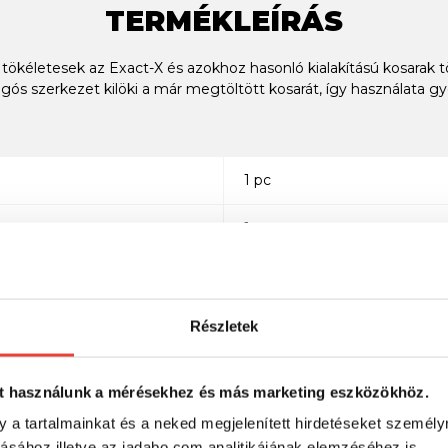
TERMÉKLEÍRÁS
letesek az Exact-X és azokhoz hasonló kialakítású kosarak tölt
ós szerkezet kilöki a már megtöltött kosarát, így használata g
1 pc
1
Részletek
SZINTÉN KIVÁLÓAK
t használunk a mérésekhez és más marketing eszközökhöz.
y a tartalmainkat és a neked megjelenített hirdetéseket személy
tásához illetve az jadabo.com analitikájának elemzéséhez is.