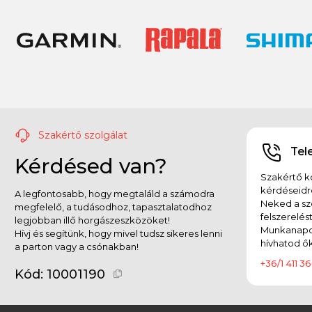
Szakértő szolgálat
Tel
Kérdésed van?
Szakértő ko
kérdéseidr
A legfontosabb, hogy megtaláld a számodra
Neked a sz
megfelelő, a tudásodhoz, tapasztalatodhoz
felszerelés
legjobban illő horgászeszközöket!
Munkanapok
Hívj és segítünk, hogy mivel tudsz sikeres lenni
hívhatod ők
a parton vagy a csónakban!
+36/1 411 36
Kód:
10001190