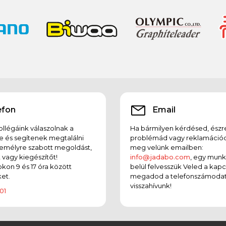
efon
Email
llégáink válaszolnak a
Ha bármilyen kérdésed, észr
e és segítenek megtalálni
problémád vagy reklamációd
emélyre szabott megoldást,
meg velünk emailben:
t vagy kiegészítőt!
info@jadabo.com
, egy mun
on 9 és 17 óra között
belül felvesszük Veled a kapc
et.
megadod a telefonszámodat
visszahívunk!
01