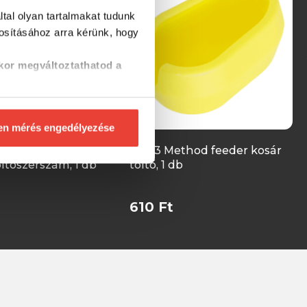
tal olyan tartalmakat tudunk
tosításához
arra kérünk, hogy
kor megváltoztathatod a
en mérés engedélyezése
 Pro Method
CZ F3 Method feeder kosár
ltőszerszám, 1 db
töltő, 1 db
610 Ft