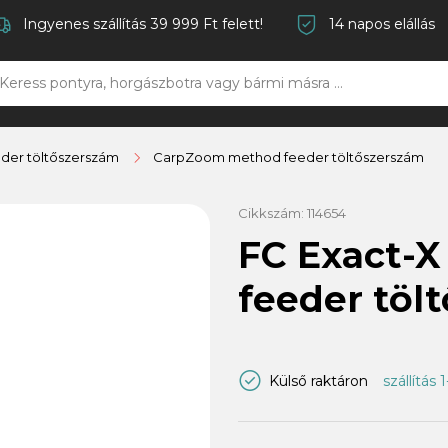
Ingyenes szállítás 39 999 Ft felett!
14 napos elállás
der töltőszerszám
CarpZoom method feeder töltőszerszám
Cikkszám:
114654
FC Exact-
feeder töl
Külső raktáron
szállítás 