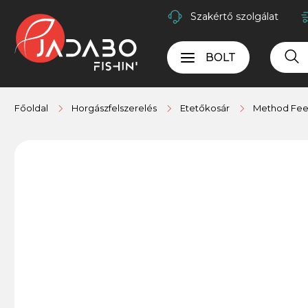
Szakértő szolgálat
BOLT
Főoldal
Horgászfelszerelés
Etetőkosár
Method Fee