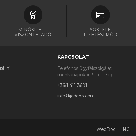
MINŐSÍTETT
SOKFÉLE
VISZONTELADÓ
FIZETÉSI MÓD
KAPCSOLAT
shin'
Telefonos ügyfélszolgálat
munkanapokon 9-től 17-ig
+36/1 411 3601
info@jadabo.com
WebDoc
NG