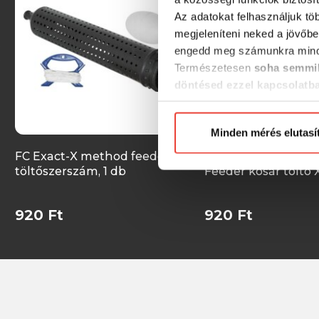
Az adatokat felhasználjuk tö
megjeleníteni neked a jövőbe
engedd meg számunkra mind
Természetesen
soha semmil
döntésed ezzel kapcsolatb
Előre is köszönjük!
Minden mérés elutasí
FC Exact-X method feeder
CarpZoom Fanatic
töltőszerszám, 1 db
Feeder kosár töltő X
920 Ft
920 Ft