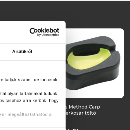
A sütikről
re tudjuk szabni, de fontosak
tal olyan tartalmakat tudunk
tosításához
arra kérünk, hogy
rrow Pro szilikonos
Nevis Method Carp
rszám
feederkosár töltő
kor megváltoztathatod a