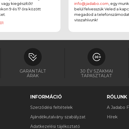
t vagy kiegészítőt!
info@jadabo.com
, egy mun
on 9 és 17 óra között
belül felvesszük Veled a kapc
et.
megadod a telefonszámodat
visszahívunk!
01
GARANTÁLT
30 ÉV SZAKMAI
ÁRAK
TAPASZTALAT
INFORMÁCIÓ
RÓLUNK
Szerződési feltételek
A Jadabo Fi
Ajándékutalvány szabályzat
Hírek
Adatkezelési tájékoztató