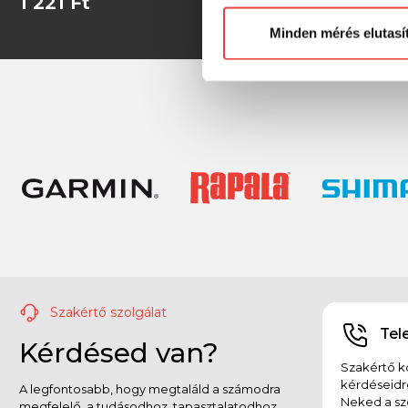
1 221 Ft
1 160 Ft
Minden mérés elutasí
Szakértő szolgálat
Tel
Kérdésed van?
Szakértő ko
kérdéseidr
A legfontosabb, hogy megtaláld a számodra
Neked a sz
megfelelő, a tudásodhoz, tapasztalatodhoz