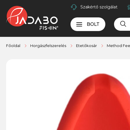
Szakértő szolgálat
BOLT
Főoldal
Horgászfelszerelés
Etetőkosár
Method Fee