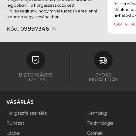
felszerelés
legjobban illő horgászeszközöket!
Munkanapok
Hívj és segítünk, hogy mivel tudsz sikeres lenni
hívhatod ők
a parton vagy a csónakban!
+36/1 411 36
Kód:
09997346
BIZTONSÁGOS
GYORS
FIZETÉS
KISZÁLLÍTÁS
VÁSÁRLÁS
Horgászfelszerelés
Kemping
Ruházat
Technológia
Lábbeli
Csónak