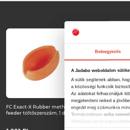
Beleegyezés
A Jadabo weboldalon sütike
A sütik segítenek abban, hog
a közösségi funkciók biztosí
Az adatokat felhasználjuk tö
megjeleníteni neked a jövőbe
FC Exact-X Rubber method
Delphin Method QU
engedd meg számunkra mind
feeder töltőszerszám, 1 db
L (L / Átlátszó, puha
Természetesen
soha semmil
döntésed ezzel kapcsolatb
Előre is köszönjük!