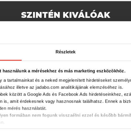
SZINTÉN KIVÁLÓAK
-31%
-15%
Részletek
t használunk a mérésekhez és más marketing eszközökhöz.
y a tartalmainkat és a neked megjelenített hirdetéseket személy
tásához illetve az jadabo.com analitikájának elemzéséhez is.
bbek között a Google Ads és Facebook Ads hirdetéseinkhez, ezál
n is, amit érdekesnek vagy hasznosnak találhatsz. Ennek a biz
IX forma
Daiwa N'Zon Method Mould
Top Mix A
en mérés használatát.
)
(#M)
töltősze
yen formában nem fogunk visszaélni ezzel és később bármi
an.