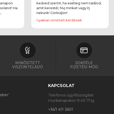
kanapon
kedved szerint, ha esetleg nem találod,
solatot! Ha
amit kerestél, hívj minket vagy írj
,
nekünk! Görbüljön!
Gyakran ismételt kérdések
MINŐSÍTETT
SOKFÉLE
VISZONTELADÓ
FIZETÉSI MÓD
KAPCSOLAT
shin'
Telefonos ügyfélszolgálat
munkanapokon 9-től 17-ig
+36/1 411 3601