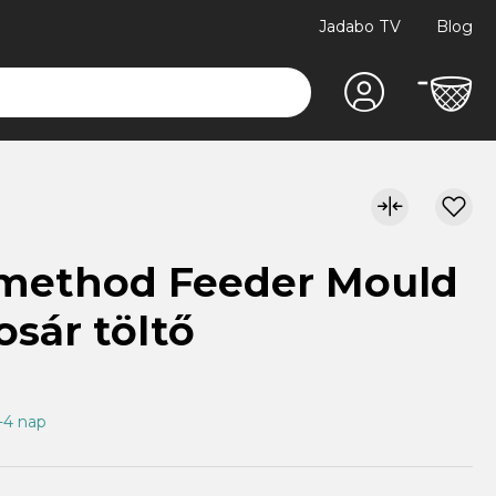
Jadabo TV
Blog
 method Feeder Mould
osár töltő
1-4 nap