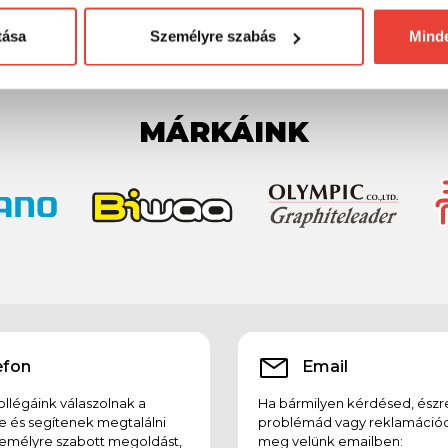
1 141 Ft
1 097 F
tása
Személyre szabás
Mind
MÁRKÁINK
efon
Email
llégáink válaszolnak a
Ha bármilyen kérdésed, észr
e és segítenek megtalálni
problémád vagy reklamációd
emélyre szabott megoldást,
meg velünk emailben: