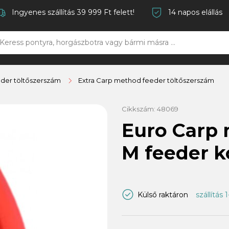
Ingyenes szállítás 39 999 Ft felett!
14 napos elállás
der töltőszerszám
Extra Carp method feeder töltőszerszám
Cikkszám:
48069
Euro Carp
M feeder k
Külső raktáron
szállítás 