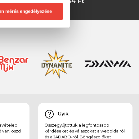
t
1 034 Ft
en mérés engedélyezése
Gyik
evételed,
Összegyűjtöttük a legfontosabb
 van, oszd
kérdéseket és válaszokat a weboldalról
és a JADABO-ról. Böngészd őket