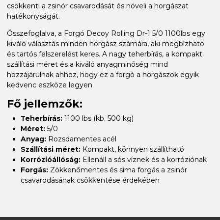
csökkenti a zsinór csavarodását és növeli a horgászat
hatékonyságát.
Összefoglalva, a Forgó Decoy Rolling Dr-1 5/0 1100lbs egy
kiváló választás minden horgász számára, aki megbízható
és tartós felszerelést keres. A nagy teherbírás, a kompakt
szállítási méret és a kiváló anyagminőség mind
hozzájárulnak ahhoz, hogy ez a forgó a horgászok egyik
kedvenc eszköze legyen.
Fő jellemzők:
Teherbírás:
1100 lbs (kb. 500 kg)
Méret:
5/0
Anyag:
Rozsdamentes acél
Szállítási méret:
Kompakt, könnyen szállítható
Korrózióállóság:
Ellenáll a sós víznek és a korróziónak
Forgás:
Zökkenőmentes és sima forgás a zsinór
csavarodásának csökkentése érdekében