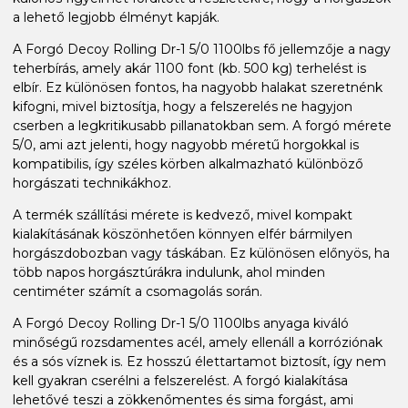
a lehető legjobb élményt kapják.
A Forgó Decoy Rolling Dr-1 5/0 1100lbs fő jellemzője a nagy
teherbírás, amely akár 1100 font (kb. 500 kg) terhelést is
elbír. Ez különösen fontos, ha nagyobb halakat szeretnénk
kifogni, mivel biztosítja, hogy a felszerelés ne hagyjon
cserben a legkritikusabb pillanatokban sem. A forgó mérete
5/0, ami azt jelenti, hogy nagyobb méretű horgokkal is
kompatibilis, így széles körben alkalmazható különböző
horgászati technikákhoz.
A termék szállítási mérete is kedvező, mivel kompakt
kialakításának köszönhetően könnyen elfér bármilyen
horgászdobozban vagy táskában. Ez különösen előnyös, ha
több napos horgásztúrákra indulunk, ahol minden
centiméter számít a csomagolás során.
A Forgó Decoy Rolling Dr-1 5/0 1100lbs anyaga kiváló
minőségű rozsdamentes acél, amely ellenáll a korróziónak
és a sós víznek is. Ez hosszú élettartamot biztosít, így nem
kell gyakran cserélni a felszerelést. A forgó kialakítása
lehetővé teszi a zökkenőmentes és sima forgást, ami