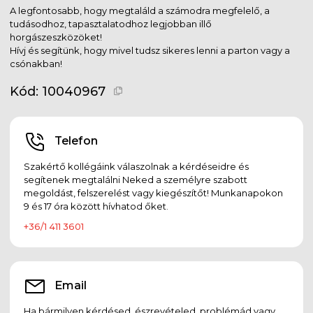
A legfontosabb, hogy megtaláld a számodra megfelelő, a
tudásodhoz, tapasztalatodhoz legjobban illő
horgászeszközöket!
Hívj és segítünk, hogy mivel tudsz sikeres lenni a parton vagy a
csónakban!
Kód:
10040967
Telefon
Szakértő kollégáink válaszolnak a kérdéseidre és
segítenek megtalálni Neked a személyre szabott
megoldást, felszerelést vagy kiegészítőt! Munkanapokon
9 és 17 óra között hívhatod őket.
+36/1 411 3601
Email
Ha bármilyen kérdésed, észrevételed, problémád vagy