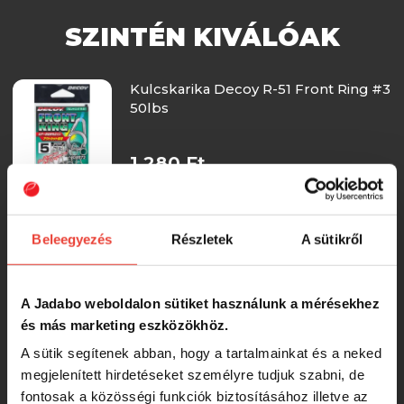
SZINTÉN KIVÁLÓAK
Kulcskarika Decoy R-51 Front Ring #3
50lbs
1 280 Ft
Kulcskarika Decoy R-51 Front Ring #2
40lbs
Beleegyezés
Részletek
A sütikről
1 280 Ft
A Jadabo weboldalon sütiket használunk a mérésekhez
és más marketing eszközökhöz.
Kulcskarika Decoy R-51 Front Ring #4
A sütik segítenek abban, hogy a tartalmainkat és a neked
60lbs
megjelenített hirdetéseket személyre tudjuk szabni, de
fontosak a közösségi funkciók biztosításához illetve az