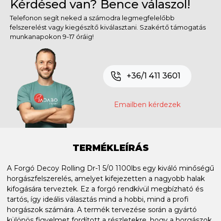
Kérdésed van? Bence válaszol!
Telefonon segít neked a számodra legmegfelelőbb
felszerelést vagy kiegészítő kiválasztani. Szakértő támogatás
munkanapokon 9-17 óráig!
+36/1 411 3601
Emailben kérdezek
TERMÉKLEÍRÁS
A Forgó Decoy Rolling Dr-1 5/0 1100lbs egy kiváló minőségű
horgászfelszerelés, amelyet kifejezetten a nagyobb halak
kifogására terveztek. Ez a forgó rendkívül megbízható és
tartós, így ideális választás mind a hobbi, mind a profi
horgászok számára. A termék tervezése során a gyártó
különös figyelmet fordított a részletekre, hogy a horgászok