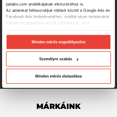
1 280 Ft
jadabo.com analitikájának elemzéséhez is.
Az adatokat felhasználjuk többek között a Google Ads és
Facebook Ads hirdetéseinkhez, ezáltal olyan tartalmakat
Kulcskarika Decoy R-51 Front Ring #1
tudunk megjeleníteni neked a jövőben is, amit
30lbs
érdekesnek vagy hasznosnak találhatsz. Ennek a
biztosításához
arra kérünk, hogy engedd meg
1 280 Ft
számunkra minden mérés használatát.
Minden mérés engedélyezése
Természetesen
soha semmilyen formában nem fogunk
visszaélni ezzel és később bármikor
Kulcskarika Decoy R-51 Front Ring #7
Személyre szabás
150lbs
megváltoztathatod a döntésed ezzel kapcsolatban.
Előre is köszönjük!
1 280 Ft
Minden mérés elutasítása
MÁRKÁINK