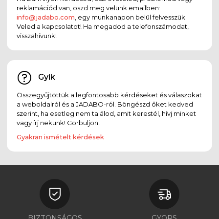
reklamációd van, oszd meg velünk emailben:
info@jadabo.com
, egy munkanapon belül felvesszük
Veled a kapcsolatot! Ha megadod a telefonszámodat,
visszahívunk!
Gyik
Összegyűjtöttük a legfontosabb kérdéseket és válaszokat
a weboldalról és a JADABO-ról. Böngészd őket kedved
szerint, ha esetleg nem találod, amit kerestél, hívj minket
vagy írj nekünk! Görbüljön!
Gyakran ismételt kérdések
BIZTONSÁGOS
GYORS