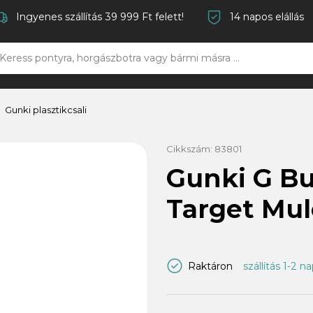
Ingyenes szállítás 39 999 Ft felett!
14 napos elállás
Gunki plasztikcsali
Cikkszám:
83801
Gunki G Bu
Target Mul
Raktáron
szállítás 1-2 n