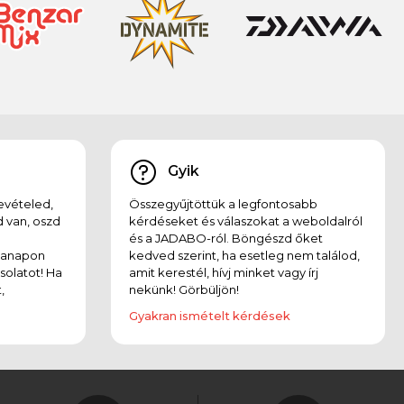
Gyik
evételed,
Összegyűjtöttük a legfontosabb
 van, oszd
kérdéseket és válaszokat a weboldalról
és a JADABO-ról. Böngészd őket
kanapon
kedved szerint, ha esetleg nem találod,
solatot! Ha
amit kerestél, hívj minket vagy írj
,
nekünk! Görbüljön!
Gyakran ismételt kérdések