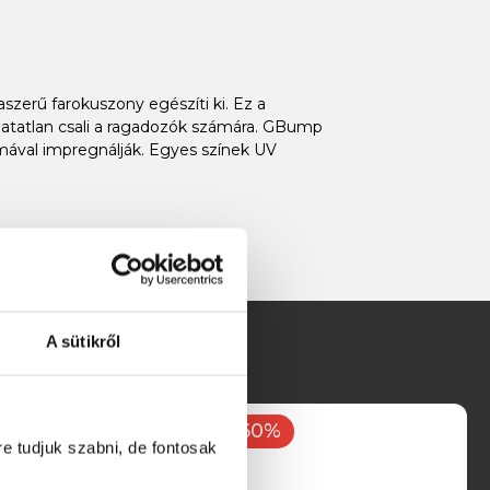
szerű farokuszony egészíti ki. Ez a
hatatlan csali a ragadozók számára. GBump
omával impregnálják. Egyes színek UV
A sütikről
-60%
re tudjuk szabni, de fontosak