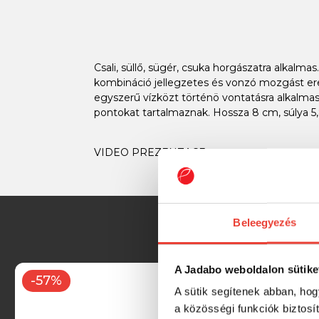
Csali, süllő, sügér, csuka horgászatra alkal
kombináció jellegzetes és vonzó mozgást er
egyszerű vízközt történö vontatásra alkalmas
pontokat tartalmaznak. Hossza 8 cm, súlya 5,
VIDEO PREZENTACE:
Beleegyezés
A Jadabo weboldalon sütike
-57%
-39%
A sütik segítenek abban, hog
a közösségi funkciók biztosí