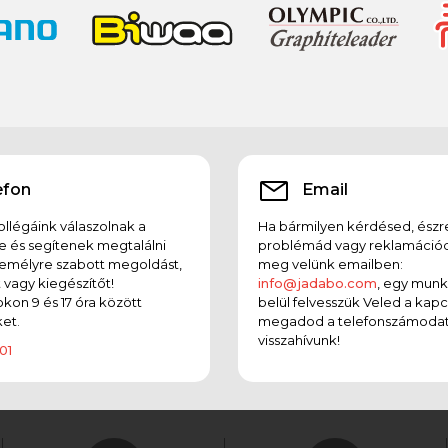
efon
Email
llégáink válaszolnak a
Ha bármilyen kérdésed, észr
e és segítenek megtalálni
problémád vagy reklamációd
emélyre szabott megoldást,
meg velünk emailben:
t vagy kiegészítőt!
info@jadabo.com
, egy mun
on 9 és 17 óra között
belül felvesszük Veled a kapc
et.
megadod a telefonszámodat
visszahívunk!
01