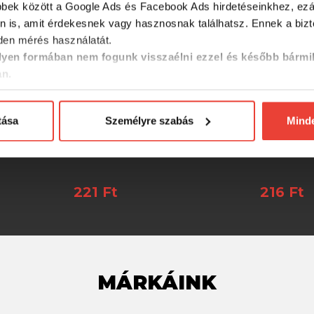
bbek között a Google Ads és Facebook Ads hirdetéseinkhez, ezál
n is, amit érdekesnek vagy hasznosnak találhatsz. Ennek a biz
en mérés használatát.
yen formában nem fogunk visszaélni ezzel és később bármi
an.
tása
Személyre szabás
Mind
B 7,6cm
Gunki Tipsy SXL ITB 7,6cm
Gunki G 
 1db
Pink Chart (box) 1db
Sunrise 
221 Ft
216 Ft
MÁRKÁINK