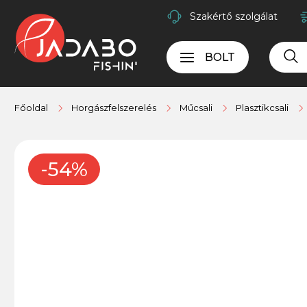
Szakértő szolgálat
BOLT
Főoldal
Horgászfelszerelés
Műcsali
Plasztikcsali
-54%