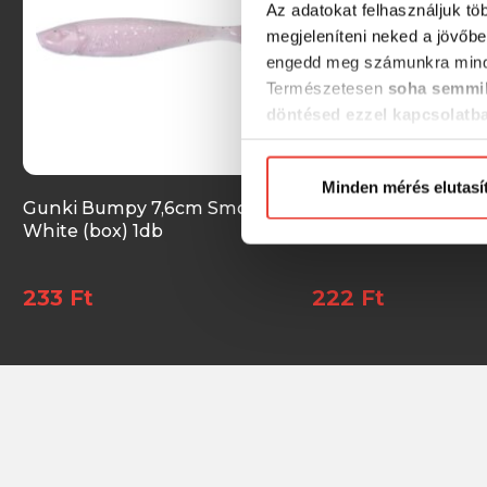
Az adatokat felhasználjuk tö
megjeleníteni neked a jövőbe
engedd meg számunkra mind
Természetesen
soha semmil
döntésed ezzel kapcsolatb
Előre is köszönjük!
Minden mérés elutasí
Gunki Bumpy 7,6cm Smoke
Gunki Tipsy SXL IT
White (box) 1db
Ghost Zander (box)
233 Ft
222 Ft