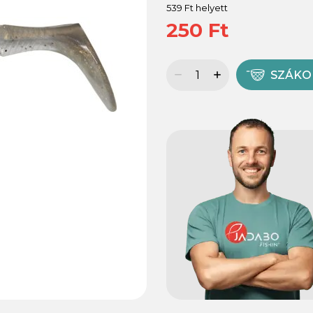
539 Ft helyett
250 Ft
SZÁK