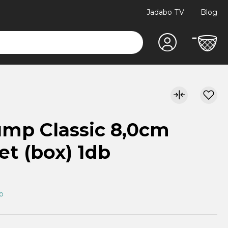
Jadabo TV
Blog
mp Classic 8,0cm
et (box) 1db
ap