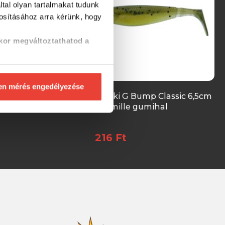
tal olyan tartalmakat tudunk
tosításához
arra kérünk, hogy
kor megváltoztathatod a
en mérés engedélyezése
Bump Classic 6,5cm
Gunki G Bump Classic 6,5cm
Shad 1db gumihal
Gremille gumihal
216 Ft