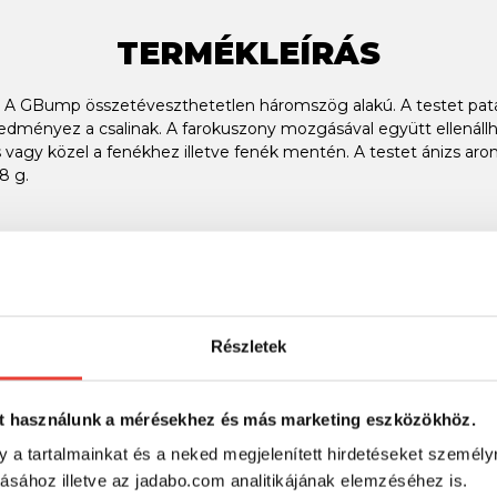
TERMÉKLEÍRÁS
mas. A GBump összetéveszthetetlen háromszög alakú. A testet pata
edményez a csalinak. A farokuszony mozgásával együtt ellenáll
 vagy közel a fenékhez illetve fenék mentén. A testet ánizs ar
8 g.
Részletek
SZINTÉN KIVÁLÓAK
t használunk a mérésekhez és más marketing eszközökhöz.
-39%
-63%
y a tartalmainkat és a neked megjelenített hirdetéseket személy
tásához illetve az jadabo.com analitikájának elemzéséhez is.