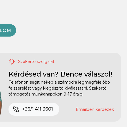
OLOM
Szakértő szolgálat
Kérdésed van? Bence válaszol!
Telefonon segít neked a számodra legmegfelelőbb
felszerelést vagy kiegészítő kiválasztani. Szakértő
támogatás munkanapokon 9-17 óráig!
+36/1 411 3601
Emailben kérdezek