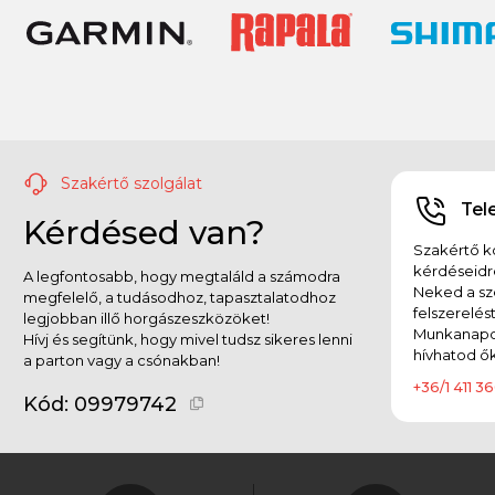
Szakértő szolgálat
Tel
Kérdésed van?
Szakértő ko
kérdéseidr
A legfontosabb, hogy megtaláld a számodra
Neked a sz
megfelelő, a tudásodhoz, tapasztalatodhoz
felszerelés
legjobban illő horgászeszközöket!
Munkanapok
Hívj és segítünk, hogy mivel tudsz sikeres lenni
hívhatod ők
a parton vagy a csónakban!
+36/1 411 36
Kód:
09979742