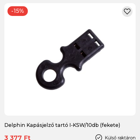
-15%
Delphin Kapásjelző tartó I-KSW/10db (fekete)
3 377 Ft
Külső raktáron