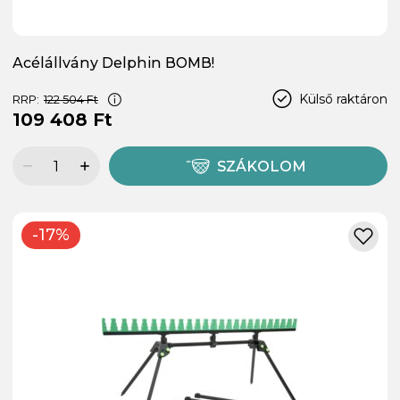
Acélállvány Delphin BOMB!
Külső raktáron
RRP:
122 504 Ft
109 408 Ft
SZÁKOLOM
-17%