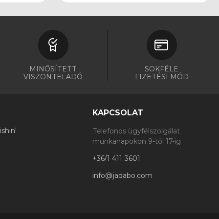
MINŐSÍTETT
SOKFÉLE
VISZONTELADÓ
FIZETÉSI MÓD
KAPCSOLAT
shin'
Telefonos ügyfélszolgálat
munkanapokon 9-től 17-ig
+36/1 411 3601
info@jadabo.com