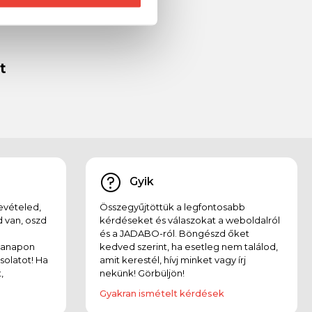
Betain 200 Gr
t
Gyik
evételed,
Összegyűjtöttük a legfontosabb
 van, oszd
kérdéseket és válaszokat a weboldalról
és a JADABO-ról. Böngészd őket
kanapon
kedved szerint, ha esetleg nem találod,
solatot! Ha
amit kerestél, hívj minket vagy írj
,
nekünk! Görbüljön!
Gyakran ismételt kérdések