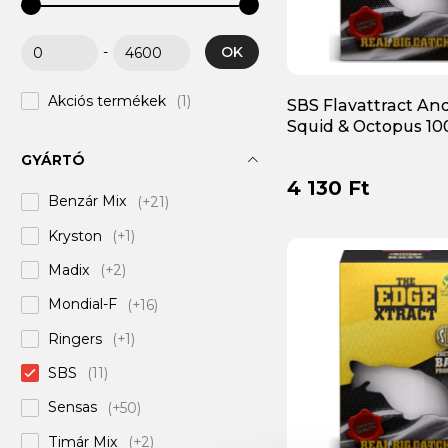
OK
-
Akciós termékek
(1)
SBS Flavattract An
Squid & Octopus 1
GYÁRTÓ
4 130 Ft
Benzár Mix
(+21)
Kryston
(+1)
Madix
(+2)
Mondial-F
(+16)
Ringers
(+1)
SBS
(11)
Sensas
(+50)
Timár Mix
(+2)