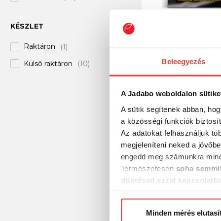
Top Mix
(+25)
KÉSZLET
SBS The Edge Extr
Trabucco
(+5)
(Natural, Natural)
Raktáron
(1)
VDE
(+4)
Beleegyezés
Külső raktáron
(10)
2 290 Ft
A Jadabo weboldalon sütike
A sütik segítenek abban, hog
a közösségi funkciók biztosí
Az adatokat felhasználjuk tö
megjeleníteni neked a jövőbe
engedd meg számunkra mind
Természetesen
soha semmil
döntésed ezzel kapcsolatb
Előre is köszönjük!
Minden mérés elutasí