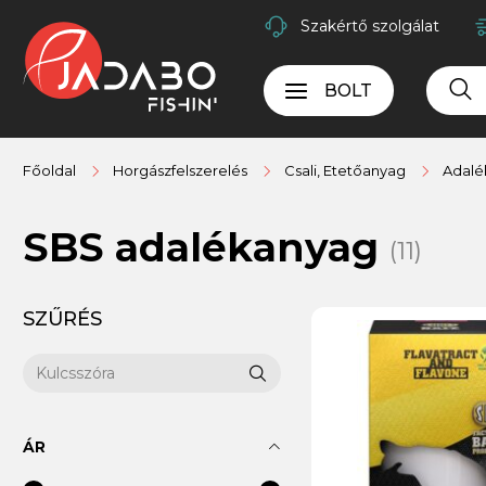
Szakértő szolgálat
BOLT
Főoldal
Horgászfelszerelés
Csali, Etetőanyag
Adalé
SBS adalékanyag
(11)
SZŰRÉS
ÁR