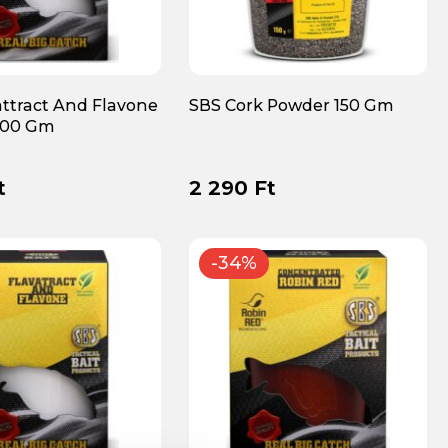
attract And Flavone
SBS Cork Powder 150 Gm
100 Gm
t
2 290 Ft
-34%