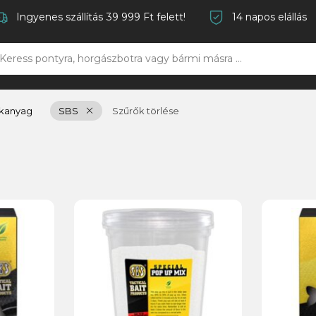
Ingyenes szállítás 39 999 Ft felett!
14 napos elállás
kanyag
SBS
Szűrők törlése