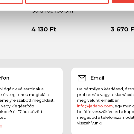
00g
SBS Flavattract And Flavone
SBS Hcl 
Gold Top 100 Gm
4 130 Ft
3 670 F
efon
Email
llégáink válaszolnak a
Ha bármilyen kérdésed, észr
e és segítenek megtalálni
problémád vagy reklamációd
emélyre szabott megoldást,
meg velünk emailben:
t vagy kiegészítőt!
info@jadabo.com
, egy mun
on 9 és 17 óra között
belül felvesszük Veled a kapc
et.
megadod a telefonszámodat
visszahívunk!
01