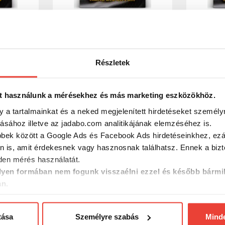
act
SBS Green Lipped Mussel
SBS Flav
Extract Glm 100 Gm
Fish 100
Részletek
4 590 Ft
4 130 F
t használunk a mérésekhez és más marketing eszközökhöz.
y a tartalmainkat és a neked megjelenített hirdetéseket személy
tásához illetve az jadabo.com analitikájának elemzéséhez is.
bbek között a Google Ads és Facebook Ads hirdetéseinkhez, ezál
n is, amit érdekesnek vagy hasznosnak találhatsz. Ennek a biz
en mérés használatát.
yen formában nem fogunk visszaélni ezzel és később bármi
an.
tása
Személyre szabás
Mind