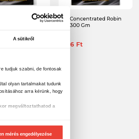
attract And Flavone
SBS Concentrated Robin
 Gm
Red 300 Gm
A sütikről
t
2 116 Ft
re tudjuk szabni, de fontosak
tal olyan tartalmakat tudunk
tosításához
arra kérünk, hogy
kor megváltoztathatod a
en mérés engedélyezése