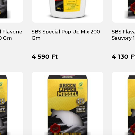
d Flavone
SBS Special Pop Up Mix 200
SBS Flav
00 Gm
Gm
Sauvory 
4 590 Ft
4 130 F