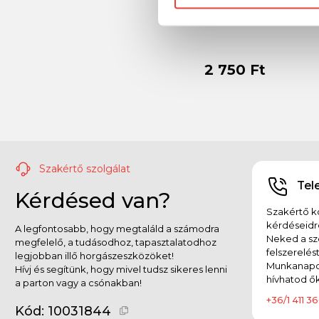
SBS Kelp Powder 2
2 750 Ft
Szakértő szolgálat
Tel
Kérdésed van?
Szakértő ko
kérdéseidr
A legfontosabb, hogy megtaláld a számodra
Neked a sz
megfelelő, a tudásodhoz, tapasztalatodhoz
felszerelés
legjobban illő horgászeszközöket!
Munkanapok
Hívj és segítünk, hogy mivel tudsz sikeres lenni
hívhatod ők
a parton vagy a csónakban!
+36/1 411 36
Kód:
10031844