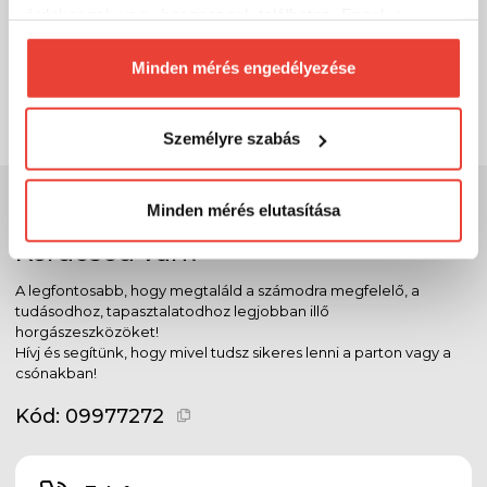
érdekesnek vagy hasznosnak találhatsz. Ennek a
750 Ft
Külső raktáron
biztosításához
arra kérünk, hogy engedd meg
számunkra minden mérés használatát.
Minden mérés engedélyezése
SZÁKOLOM
Természetesen
soha semmilyen formában nem fogunk
visszaélni ezzel és később bármikor
Személyre szabás
megváltoztathatod a döntésed ezzel kapcsolatban.
Előre is köszönjük!
Szakértő szolgálat
Minden mérés elutasítása
Kérdésed van?
A legfontosabb, hogy megtaláld a számodra megfelelő, a
tudásodhoz, tapasztalatodhoz legjobban illő
horgászeszközöket!
Hívj és segítünk, hogy mivel tudsz sikeres lenni a parton vagy a
csónakban!
Kód:
09977272