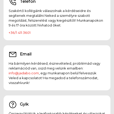
Telefon
Szakértő kollégáink válaszolnak a kérdéseidre és
segítenek megtalálni Neked a személyre szabott
megoldást, felszerelést vagy kiegészítőt! Munkanapokon
9 és 17 óra között hívhatod őket.
+36/1 411 3601
Email
Ha bármilyen kérdésed, észrevételed, problémád vagy
reklamációd van, oszd meg velünk emailben:
info@jadabo.com
, egy munkanapon belül felvesszük
Veled a kapcsolatot! Ha megadod a telefonszámodat,
visszahívunk!
Gyik
Összegyűjtöttük a legfontosabb kérdéseket és válaszokat