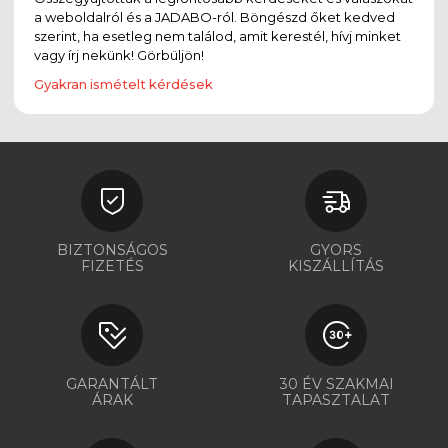
a weboldalról és a JADABO-ról. Böngészd őket kedved
szerint, ha esetleg nem találod, amit kerestél, hívj minket
vagy írj nekünk! Görbüljön!
Gyakran ismételt kérdések
BIZTONSÁGOS
GYORS
FIZETÉS
KISZÁLLÍTÁS
GARANTÁLT
30 ÉV SZAKMAI
ÁRAK
TAPASZTALAT