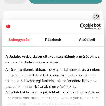
Beleegyezés
Részletek
A sütikről
A Jadabo weboldalon sütiket használunk a mérésekhez
és más marketing eszközökhöz.
A sütik segítenek abban, hogy a tartalmainkat és a neked
megjelenített hirdetéseket személyre tudjuk szabni, de
fontosak a közösségi funkciók biztosításához illetve az
jadabo.com analitikájának elemzéséhez is.
Az adatokat felhasználjuk többek között a Google Ads és
Facebook Ads hirdetéseinkhez, ezáltal olyan tartalmakat
Maruto Horog 9411 10 Black Nickel 10db/cs
tudunk megjeleníteni neked a jövőben is, amit