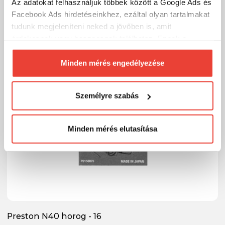
Az adatokat felhasználjuk többek között a Google Ads és
Facebook Ads hirdetéseinkhez, ezáltal olyan tartalmakat
tudunk megjeleníteni neked a jövőben is, amit
érdekesnek vagy hasznosnak találhatsz. Ennek a
biztosításához
arra kérünk, hogy engedd meg
számunkra minden mérés használatát.
Minden mérés engedélyezése
Természetesen
soha semmilyen formában nem fogunk
visszaélni ezzel és később bármikor
Személyre szabás
megváltoztathatod a döntésed ezzel kapcsolatban.
Előre is köszönjük!
Minden mérés elutasítása
Preston N40 horog - 16