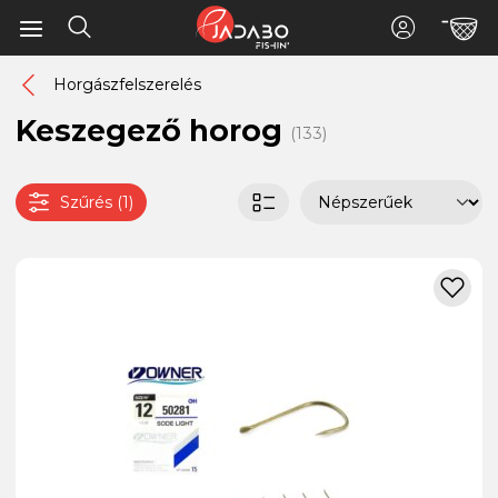
Horgászfelszerelés
Keszegező horog
(133)
Szűrés (1)