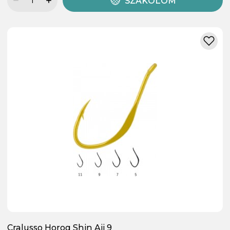
SZÁKOLOM
Cralusso Horog Shin Aji 9