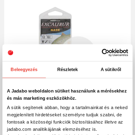
Beleegyezés
Részletek
A sütikről
A Jadabo weboldalon sütiket használunk a mérésekhez
és más marketing eszközökhöz.
Excalibur Horog Nase River King Ns 10
A sütik segítenek abban, hogy a tartalmainkat és a neked
590 Ft
megjelenített hirdetéseket személyre tudjuk szabni, de
Külső raktáron
fontosak a közösségi funkciók biztosításához illetve az
jadabo.com analitikájának elemzéséhez is.
SZÁKOLOM