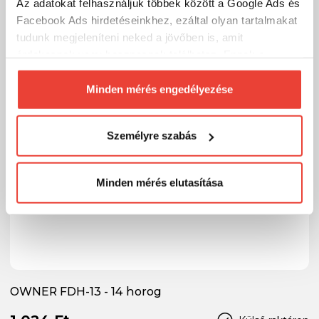
Az adatokat felhasználjuk többek között a Google Ads és
Facebook Ads hirdetéseinkhez, ezáltal olyan tartalmakat
tudunk megjeleníteni neked a jövőben is, amit
érdekesnek vagy hasznosnak találhatsz. Ennek a
biztosításához
arra kérünk, hogy engedd meg
számunkra minden mérés használatát.
Minden mérés engedélyezése
Természetesen
soha semmilyen formában nem fogunk
visszaélni ezzel és később bármikor
Személyre szabás
megváltoztathatod a döntésed ezzel kapcsolatban.
Előre is köszönjük!
Minden mérés elutasítása
OWNER FDH-13 - 14 horog