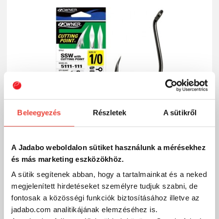
Beleegyezés
Részletek
A sütikről
A Jadabo weboldalon sütiket használunk a mérésekhez
OWNER CUT SSW 5111 - 6/0
és más marketing eszközökhöz.
A sütik segítenek abban, hogy a tartalmainkat és a neked
1 969 Ft
Külső raktáron
megjelenített hirdetéseket személyre tudjuk szabni, de
fontosak a közösségi funkciók biztosításához illetve az
SZÁKOLOM
jadabo.com analitikájának elemzéséhez is.