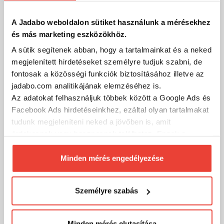
874 Ft
Raktáron
A Jadabo weboldalon sütiket használunk a mérésekhez
SZÁKOLOM
és más marketing eszközökhöz.
A sütik segítenek abban, hogy a tartalmainkat és a neked
megjelenített hirdetéseket személyre tudjuk szabni, de
fontosak a közösségi funkciók biztosításához illetve az
jadabo.com analitikájának elemzéséhez is.
Az adatokat felhasználjuk többek között a Google Ads és
Facebook Ads hirdetéseinkhez, ezáltal olyan tartalmakat
tudunk megjeleníteni neked a jövőben is, amit
érdekesnek vagy hasznosnak találhatsz. Ennek a
biztosításához
arra kérünk, hogy engedd meg
számunkra minden mérés használatát.
Minden mérés engedélyezése
Természetesen
soha semmilyen formában nem fogunk
visszaélni ezzel és később bármikor
Személyre szabás
megváltoztathatod a döntésed ezzel kapcsolatban.
Előre is köszönjük!
Minden mérés elutasítása