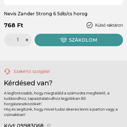
Nevis Zander Strong 6 5db/cs horog
768 Ft
Külső raktáron
SZÁKOLOM
Szakértő szolgálat
Kérdésed van?
A legfontosabb, hogy megtaláld a számodra megfelelő, a
tudásodhoz, tapasztalatodhoz legjobban illő
horgászeszközöket!
Hívj és segítünk, hogy mivel tudsz sikeres lenni a parton vagy a
csónakban!
Kód:
09983068