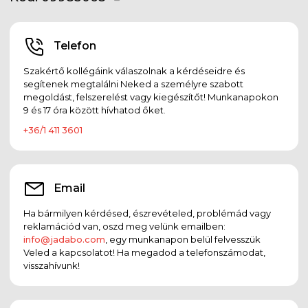
Telefon
Szakértő kollégáink válaszolnak a kérdéseidre és
segítenek megtalálni Neked a személyre szabott
megoldást, felszerelést vagy kiegészítőt! Munkanapokon
9 és 17 óra között hívhatod őket.
+36/1 411 3601
Email
Ha bármilyen kérdésed, észrevételed, problémád vagy
reklamációd van, oszd meg velünk emailben:
info@jadabo.com
, egy munkanapon belül felvesszük
Veled a kapcsolatot! Ha megadod a telefonszámodat,
visszahívunk!