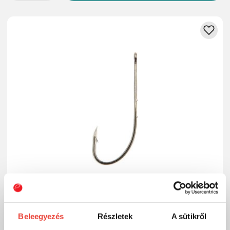
Beleegyezés
Részletek
A sütikről
Nevis Süllőző horog 6db/cs. 1-es