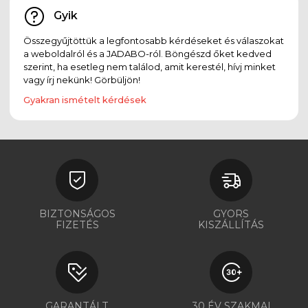
Gyik
Összegyűjtöttük a legfontosabb kérdéseket és válaszokat
a weboldalról és a JADABO-ról. Böngészd őket kedved
szerint, ha esetleg nem találod, amit kerestél, hívj minket
vagy írj nekünk! Görbüljön!
Gyakran ismételt kérdések
BIZTONSÁGOS
GYORS
FIZETÉS
KISZÁLLÍTÁS
GARANTÁLT
30 ÉV SZAKMAI