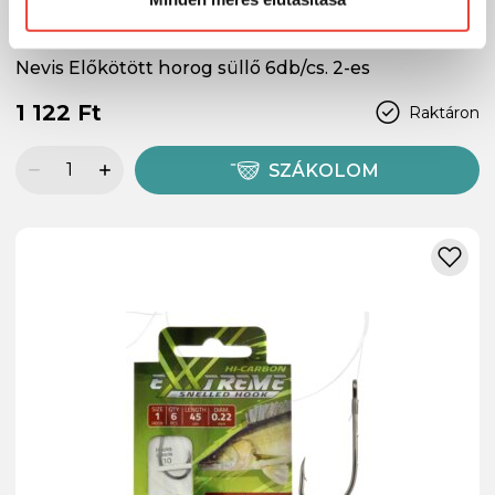
Nevis Előkötött horog süllő 6db/cs. 2-es
1 122 Ft
Raktáron
SZÁKOLOM