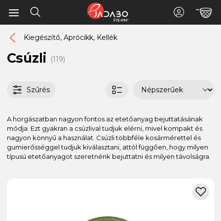
Kiegészítő, Aprócikk, Kellék
Csúzli
(119)
Szűrés
A horgászatban nagyon fontos az etetőanyag bejuttatásának
módja. Ezt gyakran a csúzlival tudjuk elérni, mivel kompakt és
nagyon könnyű a használat. Csúzli többféle kosármérettel és
gumierősséggel tudjuk kiválasztani, attól függően, hogy milyen
típusú etetőanyagot szeretnénk bejuttatni és milyen távolságra.