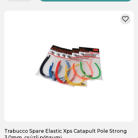
Trabucco Spare Elastic Xps Catapult Pole Strong
3,0mm, csúzli pótgumi