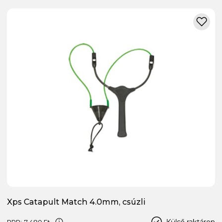
Xps Catapult Match 4.0mm, csúzli
Külső raktáron
RRP:
7 480 Ft