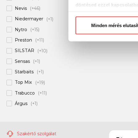
döntésed ezzel kapcsolatb
Nevis
(+46)
Előre is köszönjük!
Niedermayer
(+1)
Minden mérés elutasí
Nytro
(+15)
Preston
(+11)
SILSTAR
(+10)
Sensas
(+1)
Starbaits
(+1)
Top Mix
(+19)
Trabucco
(+11)
Árgus
(+1)
Szakértő szolgálat