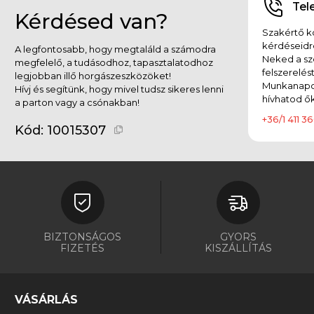
Tel
Kérdésed van?
Szakértő ko
kérdéseidr
A legfontosabb, hogy megtaláld a számodra
Neked a sz
megfelelő, a tudásodhoz, tapasztalatodhoz
felszerelés
legjobban illő horgászeszközöket!
Munkanapok
Hívj és segítünk, hogy mivel tudsz sikeres lenni
hívhatod ők
a parton vagy a csónakban!
+36/1 411 36
Kód:
10015307
BIZTONSÁGOS
GYORS
FIZETÉS
KISZÁLLÍTÁS
VÁSÁRLÁS