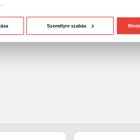
an.
tása
Személyre szabás
Mind