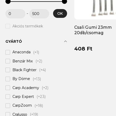
OK
-
Akciós termékek
Csali Gumi 23mm
20db/csomag
GYÁRTÓ
408 Ft
Anaconda
(+1)
Benzár Mix
(+2)
Black Fighter
(+4)
By Döme
(+13)
Carp Academy
(+2)
Carp Expert
(+23)
CarpZoom
(+18)
Cralusso
(+19)