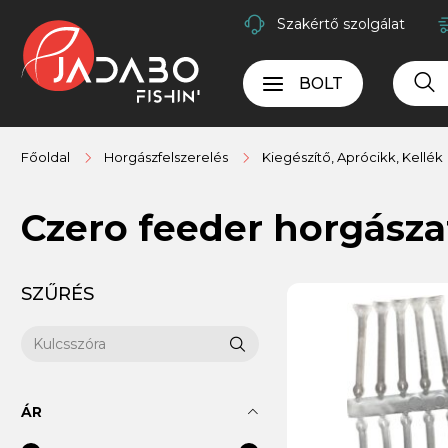
Szakértő szolgálat
BOLT
Főoldal
Horgászfelszerelés
Kiegészítő, Aprócikk, Kellék
Czero feeder horgásza
SZŰRÉS
ÁR