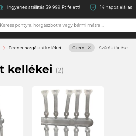
Ingyenes szállítás 39 999 Ft felett!
14 napos elállás
Feeder horgászat kellékei
Czero
Szűrők törlése
t kellékei
(2)