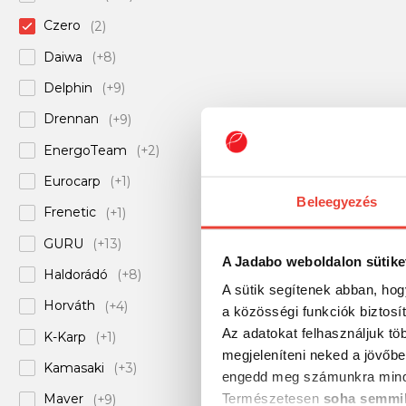
Czero
(2)
Daiwa
(+8)
Delphin
(+9)
Drennan
(+9)
EnergoTeam
(+2)
Eurocarp
(+1)
Beleegyezés
Frenetic
(+1)
GURU
(+13)
A Jadabo weboldalon sütike
Haldorádó
(+8)
A sütik segítenek abban, hog
Horváth
(+4)
a közösségi funkciók biztosí
Az adatokat felhasználjuk tö
K-Karp
(+1)
megjeleníteni neked a jövőbe
Kamasaki
(+3)
engedd meg számunkra mind
Természetesen
soha semmil
Maver
(+9)