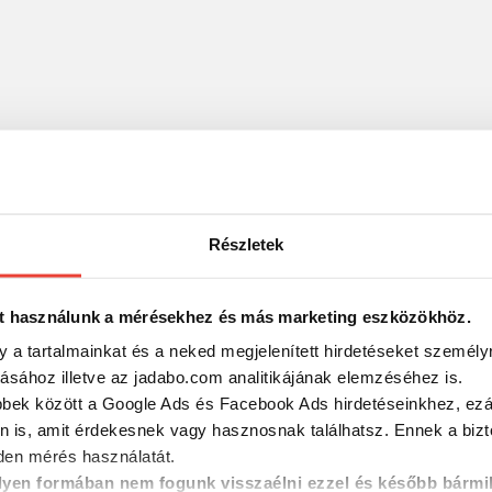
Részletek
t használunk a mérésekhez és más marketing eszközökhöz.
y a tartalmainkat és a neked megjelenített hirdetéseket személy
tásához illetve az jadabo.com analitikájának elemzéséhez is.
bbek között a Google Ads és Facebook Ads hirdetéseinkhez, ezál
n is, amit érdekesnek vagy hasznosnak találhatsz. Ennek a biz
en mérés használatát.
yen formában nem fogunk visszaélni ezzel és később bármi