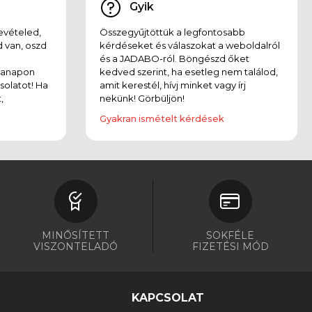
Gyik
evételed,
Összegyűjtöttük a legfontosabb
 van, oszd
kérdéseket és válaszokat a weboldalról
és a JADABO-ról. Böngészd őket
kanapon
kedved szerint, ha esetleg nem találod,
solatot! Ha
amit kerestél, hívj minket vagy írj
,
nekünk! Görbüljön!
Gyakran ismételt kérdések
MINŐSÍTETT
SOKFÉLE
VISZONTELADÓ
FIZETÉSI MÓD
KAPCSOLAT