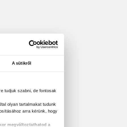
A sütikről
re tudjuk szabni, de fontosak
tal olyan tartalmakat tudunk
tosításához
arra kérünk, hogy
kor megváltoztathatod a