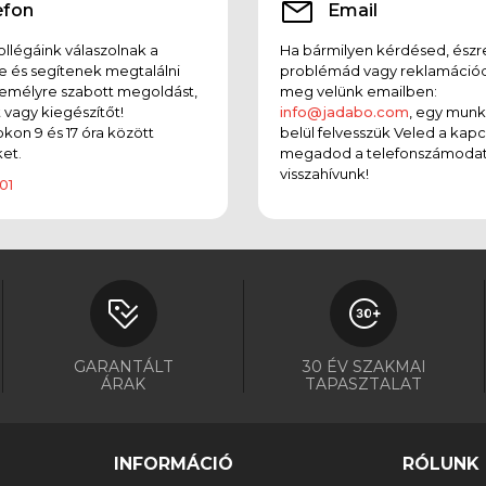
efon
Email
llégáink válaszolnak a
Ha bármilyen kérdésed, észr
e és segítenek megtalálni
problémád vagy reklamációd
emélyre szabott megoldást,
meg velünk emailben:
t vagy kiegészítőt!
info@jadabo.com
, egy mun
on 9 és 17 óra között
belül felvesszük Veled a kapc
et.
megadod a telefonszámodat
visszahívunk!
01
GARANTÁLT
30 ÉV SZAKMAI
ÁRAK
TAPASZTALAT
INFORMÁCIÓ
RÓLUNK