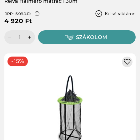
Reiva Halmérő matrac 1.30m
Külső raktáron
RRP:
5 990 Ft
4 920 Ft
SZÁKOLOM
-15%