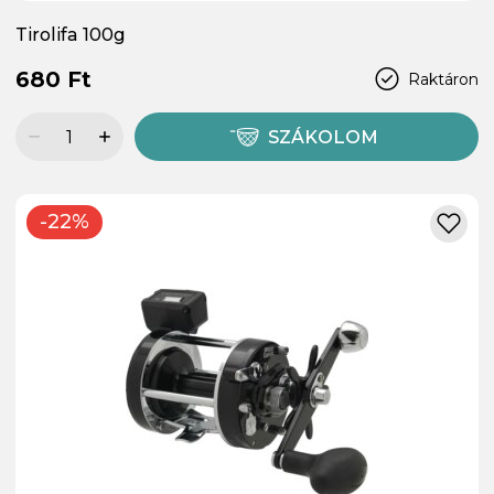
Tirolifa 100g
680 Ft
Raktáron
SZÁKOLOM
-22%