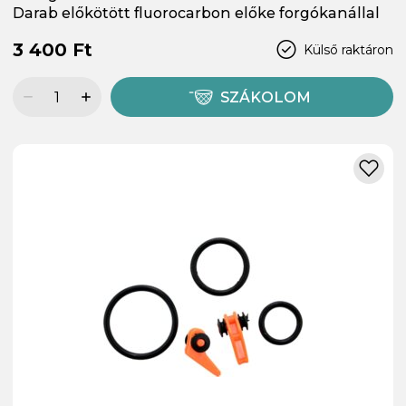
Darab előkötött fluorocarbon előke forgókanállal
3 400 Ft
Külső raktáron
SZÁKOLOM