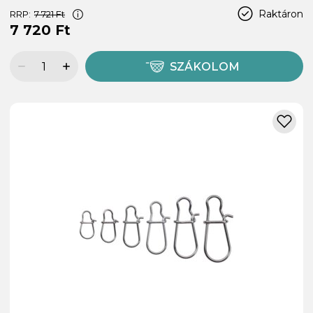
Raktáron
RRP:
7 721 Ft
7 720 Ft
SZÁKOLOM