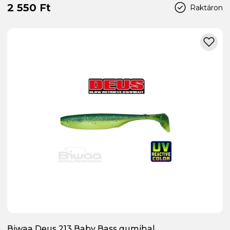
2 550 Ft
Raktáron
Biwaa Deus 213 Baby Bass gumihal