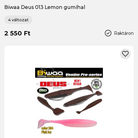
Biwaa Deus 013 Lemon gumihal
4 változat
2 550 Ft
Raktáron