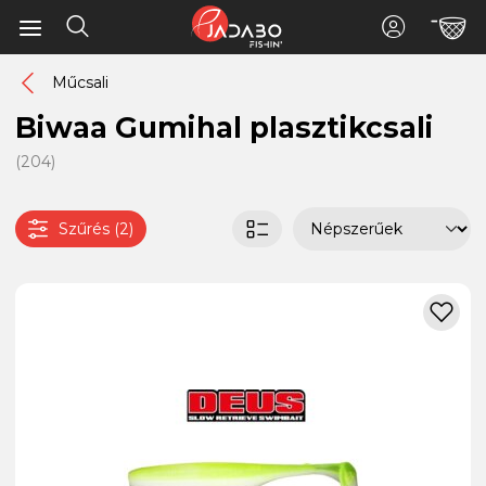
Műcsali
Biwaa Gumihal plasztikcsali
(204)
Szűrés (2)