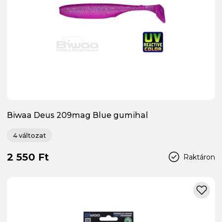
Biwaa Deus 209mag Blue gumihal
4 változat
2 550 Ft
Raktáron