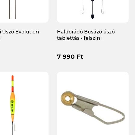
 Úszó Evolution
Haldorádó Busázó úszó
G
tablettás - felszíni
7 990 Ft