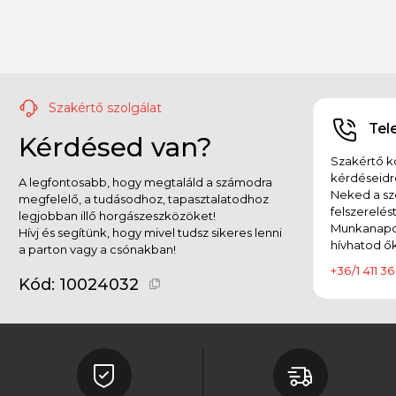
Szakértő szolgálat
Tel
Kérdésed van?
Szakértő ko
kérdéseidr
A legfontosabb, hogy megtaláld a számodra
Neked a sz
megfelelő, a tudásodhoz, tapasztalatodhoz
felszerelés
legjobban illő horgászeszközöket!
Munkanapok
Hívj és segítünk, hogy mivel tudsz sikeres lenni
hívhatod ők
a parton vagy a csónakban!
+36/1 411 36
Kód:
10024032