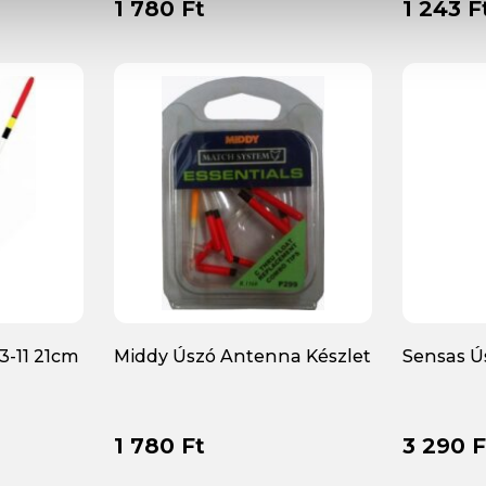
1 780 Ft
1 243 F
3-11 21cm
Middy Úszó Antenna Készlet
Sensas Ú
1 780 Ft
3 290 F