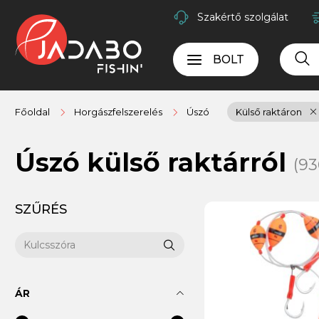
Szakértő szolgálat
BOLT
Főoldal
Horgászfelszerelés
Úszó
Külső raktáron
Úszó külső raktárról
(93
SZŰRÉS
ÁR