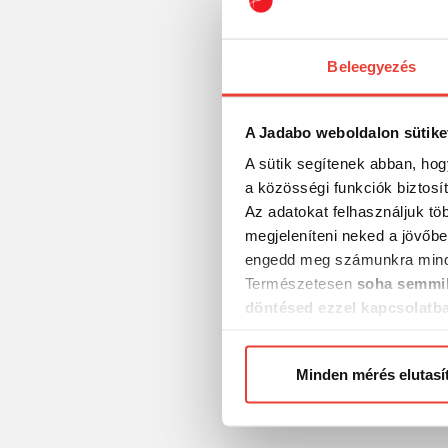
Úszórögzítő
(54)
1 190 Ft
Verseny
(119)
Beleegyezés
Világító
(38)
Waggler
(5)
A Jadabo weboldalon sütike
Zander
(2)
A sütik segítenek abban, hog
a közösségi funkciók biztosí
Az adatokat felhasználjuk tö
megjeleníteni neked a jövőbe
engedd meg számunkra mind
Természetesen
soha semmil
döntésed ezzel kapcsolatb
Előre is köszönjük!
Expert Úszó 202-0
Minden mérés elutasí
1,5g