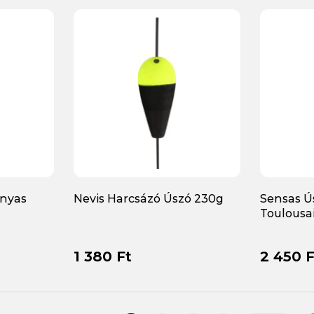
rnyas
Nevis Harcsázó Úszó 230g
Sensas Ú
Toulousai
1 380 Ft
2 450 F