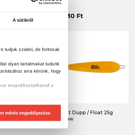
t
2 030 Ft
A sütikről
re tudjuk szabni, de fontosak
tal olyan tartalmakat tudunk
tosításához
arra kérünk, hogy
kor megváltoztathatod a
zó rogzítő szilikon
Trout Dupp / Float 25g
en mérés engedélyezése
r 1 m 0,6 mm
Yellow