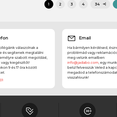
34
1
2
3
4
efon
Email
llégáink válaszolnak a
Ha bármilyen kérdésed, észr
e és segítenek megtalálni
problémád vagy reklamációd
emélyre szabott megoldást,
meg velünk emailben:
t vagy kiegészítőt!
info@jadabo.com
, egy mun
on 9 és 17 óra között
belül felvesszük Veled a kapc
et.
megadod a telefonszámodat
visszahívunk!
01