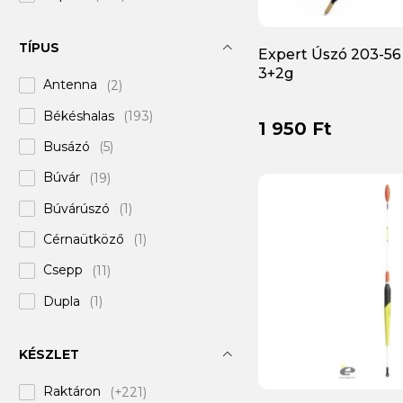
Haldorádó
(9)
TÍPUS
Expert Úszó 203-5
Handing
(2)
3+2g
Antenna
(2)
Horváth
(1)
Békéshalas
(193)
Joker
(35)
1 950 Ft
Busázó
(5)
K-Karp
(3)
Búvár
(19)
Kamasaki
(63)
Búvárúszó
(1)
Kolpo
(5)
Cérnaütköző
(1)
M-Team
(57)
Csepp
(11)
Maver
(25)
Dupla
(1)
Middy
(1)
Előkötött
(8)
Nevis
(5)
KÉSZLET
Etetőkosaras
(2)
Niedermayer
(1)
Raktáron
(+221)
Folyóvízi
(3)
Pezon & Michel
(1)