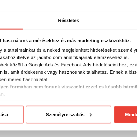
1 190 Ft
1 190 F
Részletek
t használunk a mérésekhez és más marketing eszközökhöz.
y a tartalmainkat és a neked megjelenített hirdetéseket személy
tásához illetve az jadabo.com analitikájának elemzéséhez is.
bbek között a Google Ads és Facebook Ads hirdetéseinkhez, ezál
n is, amit érdekesnek vagy hasznosnak találhatsz. Ennek a biz
en mérés használatát.
yen formában nem fogunk visszaélni ezzel és később bármi
an.
7 24,5cm
Expert Úszó 201-43 22cm 4g
Sensas Ús
tása
Személyre szabás
Mind
cső Powe