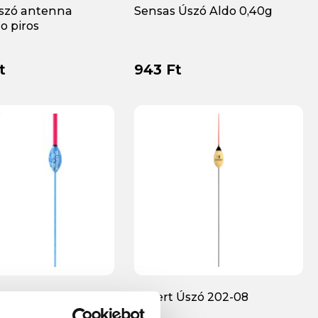
szó antenna
Sensas Úszó Aldo 0,40g
uo piros
t
943 Ft
 Carp Match RHC 1
Expert Úszó 202-08