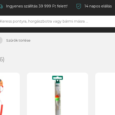
Ingyenes szállítás 39 999 Ft felett!
14 napos elállás
Szűrők törlése
6)