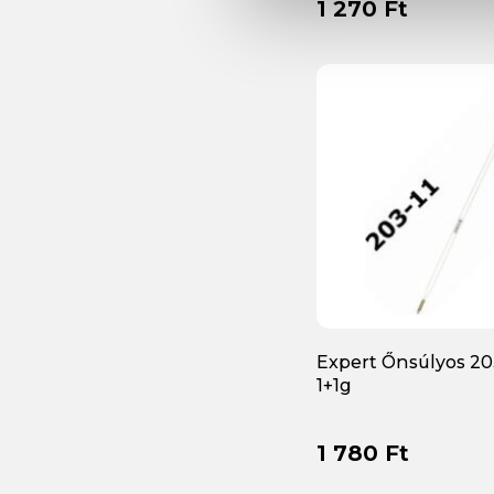
1 270 Ft
Expert Őnsúlyos 20
1+1g
1 780 Ft