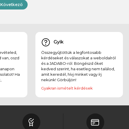
Következő
Gyik
evételed,
Összegyűjtöttük a legfontosabb
 van, oszd
kérdéseket és válaszokat a weboldalról
és a JADABO-ról. Böngészd őket
kanapon
kedved szerint, ha esetleg nem találod,
solatot! Ha
amit kerestél, hívj minket vagy írj
,
nekünk! Görbüljön!
Gyakran ismételt kérdések