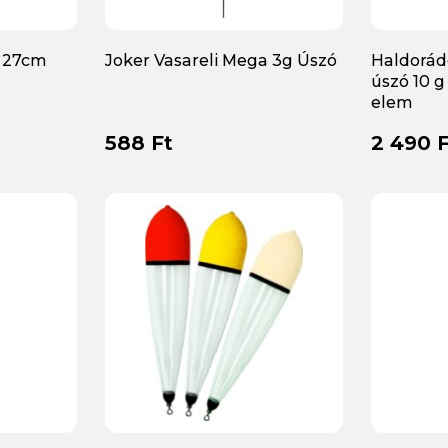
6 27cm
Joker Vasareli Mega 3g Úszó
Haldorádó
úszó 10 g
elem
588 Ft
2 490 F