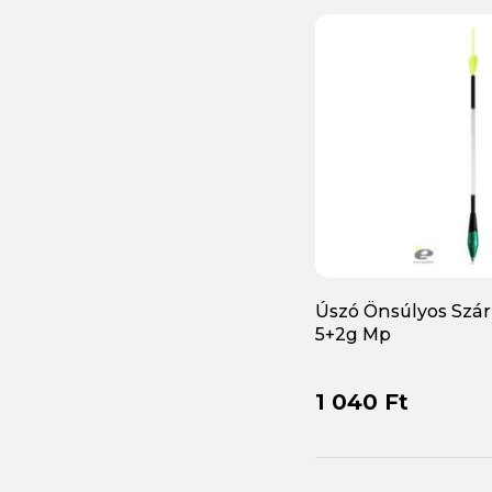
Úszó Önsúlyos Szá
5+2g Mp
1 040 Ft