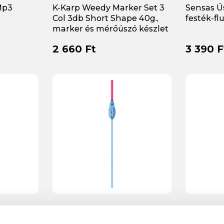
Mp3
K-Karp Weedy Marker Set 3
Sensas Ú
Col 3db Short Shape 40g.,
festék-fl
marker és mérőúszó készlet
2 660 Ft
3 390 F
ch RHC 5
Trabucco Carp Match RHC 2
Trabucco
úszó 0,3g
úszó 0,2g