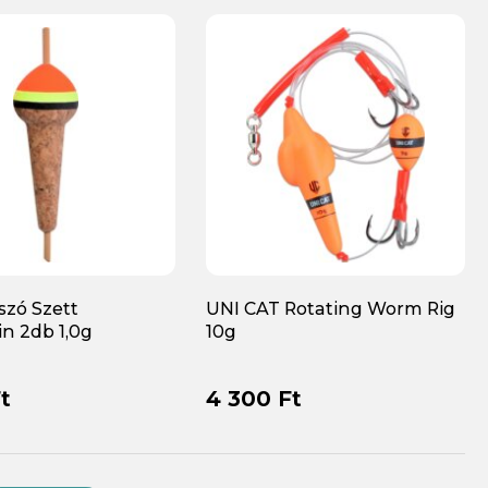
szó Szett
UNI CAT Rotating Worm Rig
n 2db 1,0g
10g
t
4 300 Ft