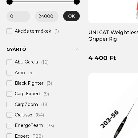
OK
-
Akciós termékek
(1)
UNI CAT Weightless
Gripper Rig
GYÁRTÓ
4 400 Ft
Abu Garcia
(10)
Arno
(4)
Black Fighter
(3)
Carp Expert
(9)
CarpZoom
(18)
Cralusso
(84)
EnergoTeam
(35)
Expert
(128)