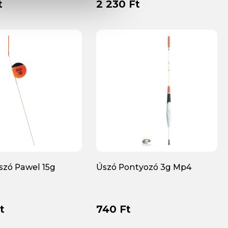
t
2 230 Ft
szó Pawel 15g
Úszó Pontyozó 3g Mp4
t
740 Ft