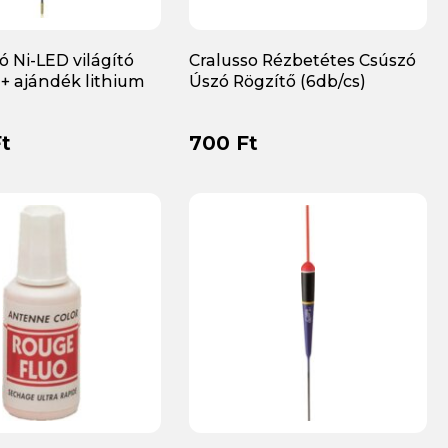
 Ni-LED világító
Cralusso Rézbetétes Csúszó
 + ajándék lithium
Úszó Rögzítő (6db/cs)
t
700 Ft