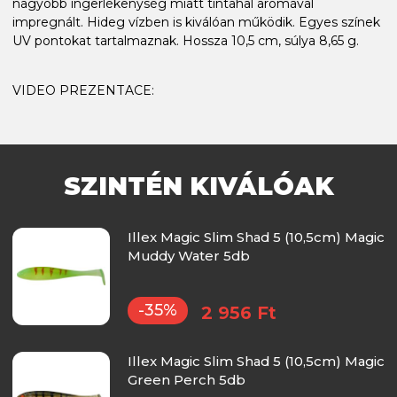
nagyobb ingerlékenység miatt tintahal aromával
impregnált. Hideg vízben is kiválóan működik. Egyes színek
UV pontokat tartalmaznak. Hossza 10,5 cm, súlya 8,65 g.
VIDEO PREZENTACE:
SZINTÉN KIVÁLÓAK
Illex Magic Slim Shad 5 (10,5cm) Magic
Muddy Water 5db
-35%
2 956 Ft
Illex Magic Slim Shad 5 (10,5cm) Magic
Green Perch 5db