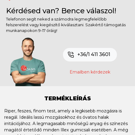
Kérdésed van? Bence válaszol!
Telefonon segít neked a számodra legmegfelelőbb
felszerelést vagy kiegészítő kiválasztani. Szakértő támogatás
munkanapokon 9-17 óráig!
+36/1 411 3601
Emailben kérdezek
TERMÉKLEÍRÁS
Riper, feszes, finom test, amely a legkisebb mozgásra is
reagál. Ideális lassú mozgásokhoz és óvatos halak
irritációjához. A legmagasabb minőségű anyag és színezés
magától értetődő minden Illex gumicsali esetében. A még