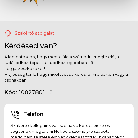
Szakértő szolgálat
Kérdésed van?
A legfontosabb, hogy megtaláld a számodra megfelelő, a
tudásodhoz, tapasztalatodhoz legjobban illő
horgászeszközöket!
Hívj és segítünk, hogy mivel tudsz sikeres lenni a parton vagy a
csónakban!
Kód:
10027801
Telefon
Szakértő kollégáink válaszolnak a kérdéseidre és
segítenek megtalálni Neked a személyre szabott
megoldást, felszerelést vagy kiegészítőt! Munkanapokon