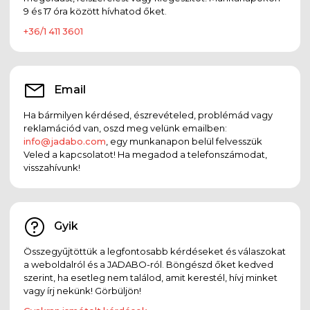
9 és 17 óra között hívhatod őket.
+36/1 411 3601
Email
Ha bármilyen kérdésed, észrevételed, problémád vagy
reklamációd van, oszd meg velünk emailben:
info@jadabo.com
, egy munkanapon belül felvesszük
Veled a kapcsolatot! Ha megadod a telefonszámodat,
visszahívunk!
Gyik
Összegyűjtöttük a legfontosabb kérdéseket és válaszokat
a weboldalról és a JADABO-ról. Böngészd őket kedved
szerint, ha esetleg nem találod, amit kerestél, hívj minket
vagy írj nekünk! Görbüljön!