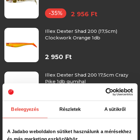
-35%
2 956 Ft
Illex Dexter Shad 200 (17,5cm)
Clockwork Orange 1db
2 950 Ft
Illex Dexter Shad 200 17,5cm Crazy
Pike 1db gumihal
2 950 Ft
Beleegyezés
Részletek
A sütikről
Illex Dexter Eel 21cm Fire Tiger 1db
gumihal
A Jadabo weboldalon sütiket használunk a mérésekhez
és más marketing eszközökhöz.