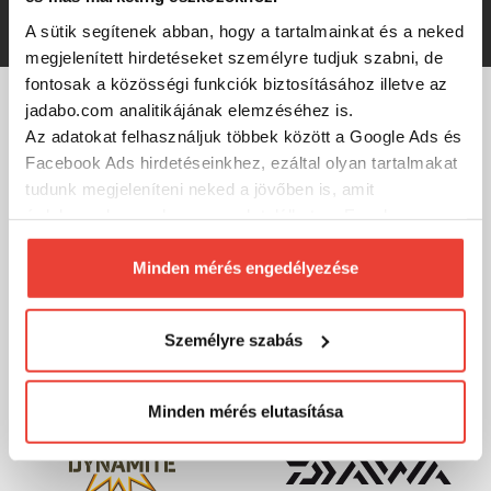
2 950 Ft
A sütik segítenek abban, hogy a tartalmainkat és a neked
megjelenített hirdetéseket személyre tudjuk szabni, de
fontosak a közösségi funkciók biztosításához illetve az
jadabo.com analitikájának elemzéséhez is.
MÁRKÁINK
Az adatokat felhasználjuk többek között a Google Ads és
Facebook Ads hirdetéseinkhez, ezáltal olyan tartalmakat
tudunk megjeleníteni neked a jövőben is, amit
érdekesnek vagy hasznosnak találhatsz. Ennek a
biztosításához
arra kérünk, hogy engedd meg
számunkra minden mérés használatát.
Minden mérés engedélyezése
Természetesen
soha semmilyen formában nem fogunk
visszaélni ezzel és később bármikor
Személyre szabás
megváltoztathatod a döntésed ezzel kapcsolatban.
Előre is köszönjük!
Minden mérés elutasítása