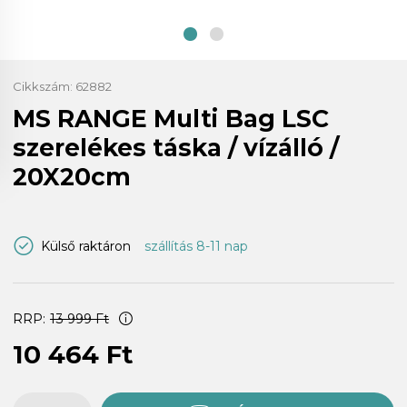
Cikkszám:
62882
MS RANGE Multi Bag LSC
szerelékes táska / vízálló /
20X20cm
Külső raktáron
szállítás 8-11 nap
RRP:
13 999 Ft
10 464 Ft