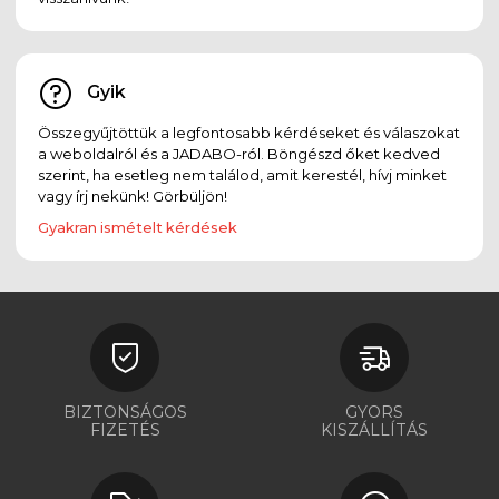
Gyik
Összegyűjtöttük a legfontosabb kérdéseket és válaszokat
a weboldalról és a JADABO-ról. Böngészd őket kedved
szerint, ha esetleg nem találod, amit kerestél, hívj minket
vagy írj nekünk! Görbüljön!
Gyakran ismételt kérdések
BIZTONSÁGOS
GYORS
FIZETÉS
KISZÁLLÍTÁS