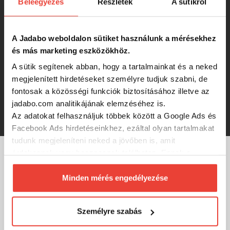
Beleegyezés
Részletek
A sütikről
táska / táska a táskában rendszer /
PVC / 24X16X10cm /
A Jadabo weboldalon sütiket használunk a mérésekhez
5 700 Ft
és más marketing eszközökhöz.
A sütik segítenek abban, hogy a tartalmainkat és a neked
MS RANGE Hardcase I LSC
megjelenített hirdetéseket személyre tudjuk szabni, de
szerelékes táska / PVC / 28X10X6cm
fontosak a közösségi funkciók biztosításához illetve az
RRP:
5 999 Ft
jadabo.com analitikájának elemzéséhez is.
5 175 Ft
Az adatokat felhasználjuk többek között a Google Ads és
Facebook Ads hirdetéseinkhez, ezáltal olyan tartalmakat
tudunk megjeleníteni neked a jövőben is, amit
érdekesnek vagy hasznosnak találhatsz. Ennek a
biztosításához
arra kérünk, hogy engedd meg
MÁRKÁINK
számunkra minden mérés használatát.
Minden mérés engedélyezése
Természetesen
soha semmilyen formában nem fogunk
visszaélni ezzel és később bármikor
Személyre szabás
megváltoztathatod a döntésed ezzel kapcsolatban.
Előre is köszönjük!