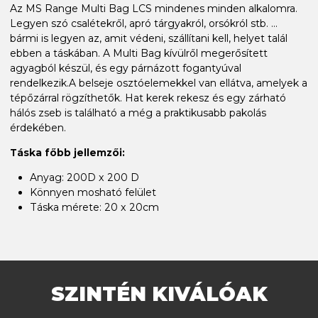
Az MS Range Multi Bag LCS mindenes minden alkalomra.
Legyen szó csalétekről, apró tárgyakról, orsókról stb. ...
bármi is legyen az, amit védeni, szállítani kell, helyet talál
ebben a táskában. A Multi Bag kívülről megerősített
agyagból készül, és egy párnázott fogantyúval
rendelkezik.A belseje osztóelemekkel van ellátva, amelyek a
tépőzárral rögzíthetők. Hat kerek rekesz és egy zárható
hálós zseb is található a még a praktikusabb pakolás
érdekében.
Táska főbb jellemzői:
Anyag: 200D x 200 D
Könnyen mosható felület
Táska mérete: 20 x 20cm
SZINTÉN KIVÁLÓAK