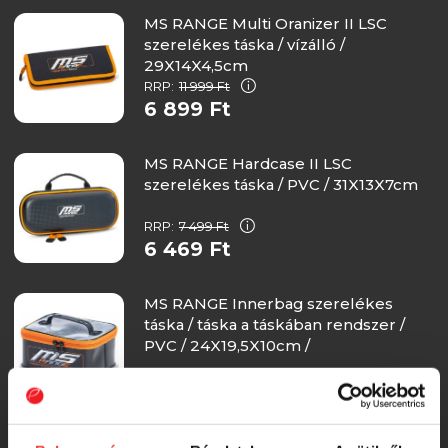
MS RANGE Multi Oranizer II LSC
szerelékes táska / vízálló /
29X14X4,5cm
RRP:
11 999 Ft
6 899 Ft
MS RANGE Hardcase II LSC
szerelékes táska / PVC / 31X13X7cm
RRP:
7 499 Ft
6 469 Ft
MS RANGE Innerbag szerelékes
táska / táska a táskában rendszer /
PVC / 24X19,5X10cm /
6 000 Ft
MS RANGE Innerbag szerelékes