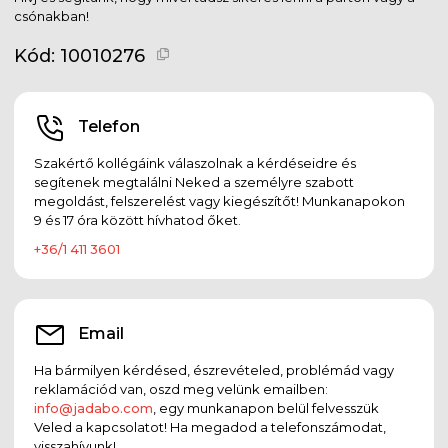
csónakban!
Kód:
10010276
Telefon
Szakértő kollégáink válaszolnak a kérdéseidre és
segítenek megtalálni Neked a személyre szabott
megoldást, felszerelést vagy kiegészítőt! Munkanapokon
9 és 17 óra között hívhatod őket.
+36/1 411 3601
Email
Ha bármilyen kérdésed, észrevételed, problémád vagy
reklamációd van, oszd meg velünk emailben:
info@jadabo.com
, egy munkanapon belül felvesszük
Veled a kapcsolatot! Ha megadod a telefonszámodat,
visszahívunk!