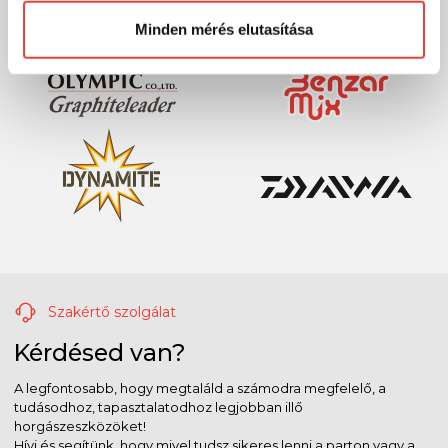
Minden mérés elutasítása
Szakértő szolgálat
Kérdésed van?
A legfontosabb, hogy megtaláld a számodra megfelelő, a
tudásodhoz, tapasztalatodhoz legjobban illő
horgászeszközöket!
Hívj és segítünk, hogy mivel tudsz sikeres lenni a parton vagy a