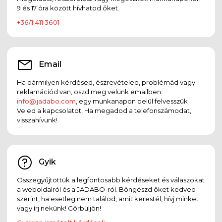
9 és 17 óra között hívhatod őket.
+36/1 411 3601
Email
Ha bármilyen kérdésed, észrevételed, problémád vagy
reklamációd van, oszd meg velünk emailben:
info@jadabo.com
, egy munkanapon belül felvesszük
Veled a kapcsolatot! Ha megadod a telefonszámodat,
visszahívunk!
Gyik
Összegyűjtöttük a legfontosabb kérdéseket és válaszokat
a weboldalról és a JADABO-ról. Böngészd őket kedved
szerint, ha esetleg nem találod, amit kerestél, hívj minket
vagy írj nekünk! Görbüljön!