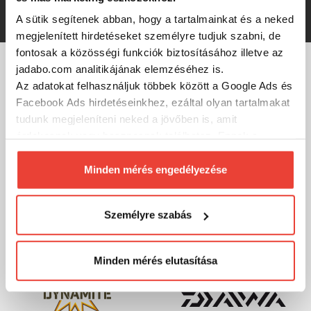
6 000 Ft
A sütik segítenek abban, hogy a tartalmainkat és a neked
megjelenített hirdetéseket személyre tudjuk szabni, de
fontosak a közösségi funkciók biztosításához illetve az
jadabo.com analitikájának elemzéséhez is.
MÁRKÁINK
Az adatokat felhasználjuk többek között a Google Ads és
Facebook Ads hirdetéseinkhez, ezáltal olyan tartalmakat
tudunk megjeleníteni neked a jövőben is, amit
érdekesnek vagy hasznosnak találhatsz. Ennek a
biztosításához
arra kérünk, hogy engedd meg
számunkra minden mérés használatát.
Minden mérés engedélyezése
Természetesen
soha semmilyen formában nem fogunk
visszaélni ezzel és később bármikor
Személyre szabás
megváltoztathatod a döntésed ezzel kapcsolatban.
Előre is köszönjük!
Minden mérés elutasítása