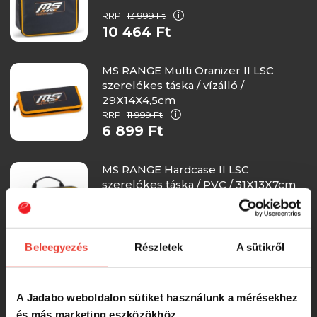
RRP:
13 999 Ft
10 464 Ft
MS RANGE Multi Oranizer II LSC
szerelékes táska / vízálló /
29X14X4,5cm
RRP:
11 999 Ft
6 899 Ft
MS RANGE Hardcase II LSC
szerelékes táska / PVC / 31X13X7cm
RRP:
7 499 Ft
6 469 Ft
Beleegyezés
Részletek
A sütikről
MS RANGE Innerbag szerelékes
táska / táska a táskában rendszer /
A Jadabo weboldalon sütiket használunk a mérésekhez
PVC / 24X19,5X10cm /
és más marketing eszközökhöz.