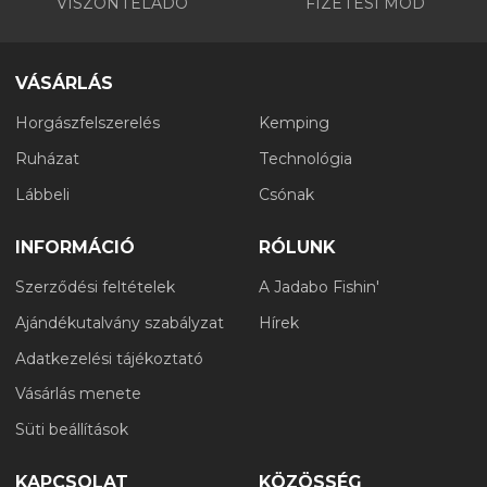
VISZONTELADÓ
FIZETÉSI MÓD
VÁSÁRLÁS
Horgászfelszerelés
Kemping
Ruházat
Technológia
Lábbeli
Csónak
INFORMÁCIÓ
RÓLUNK
Szerződési feltételek
A Jadabo Fishin'
Ajándékutalvány szabályzat
Hírek
Adatkezelési tájékoztató
Vásárlás menete
Süti beállítások
KAPCSOLAT
KÖZÖSSÉG