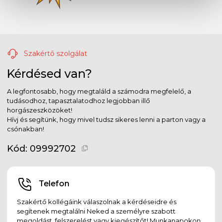
Szakértő szolgálat
Kérdésed van?
A legfontosabb, hogy megtaláld a számodra megfelelő, a
tudásodhoz, tapasztalatodhoz legjobban illő
horgászeszközöket!
Hívj és segítünk, hogy mivel tudsz sikeres lenni a parton vagy a
csónakban!
Kód:
09992702
Telefon
Szakértő kollégáink válaszolnak a kérdéseidre és
segítenek megtalálni Neked a személyre szabott
megoldást, felszerelést vagy kiegészítőt! Munkanapokon