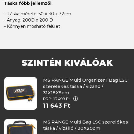
Táska főbb jellemzői:
-
Táska mérete: 50 x 30 x 32cm
- Anyag: 200D x 200 D
- Könnyen mosható felület
SZINTÉN KIVÁLÓAK
MS RANGE Multi Organizer I Bag LSC
szerelékes táska / vízálló /
31X18X5cm
RRP:
13 499 Ft
11 643 Ft
MS RANGE Multi Bag LSC szerelékes
táska / vízálló / 20X20cm