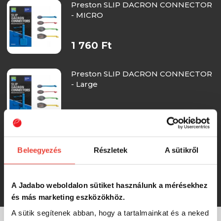
Preston SLIP DACRON CONNECTOR
- MICRO
1 760 Ft
Preston SLIP DACRON CONNECTOR
- Large
1 760 Ft
Preston HOLLO ELASTIC
Beleegyezés
Részletek
A sütikről
PROTECTOR -
BLUE/YELLOW/PURPLE
1 560 Ft
A Jadabo weboldalon sütiket használunk a mérésekhez
és más marketing eszközökhöz.
A sütik segítenek abban, hogy a tartalmainkat és a neked