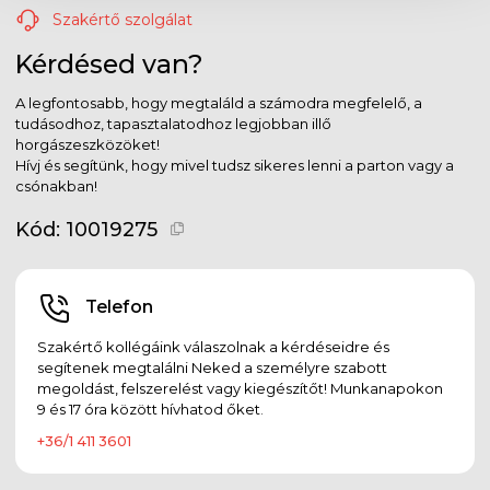
Szakértő szolgálat
Kérdésed van?
A legfontosabb, hogy megtaláld a számodra megfelelő, a
tudásodhoz, tapasztalatodhoz legjobban illő
horgászeszközöket!
Hívj és segítünk, hogy mivel tudsz sikeres lenni a parton vagy a
csónakban!
Kód:
10019275
Telefon
Szakértő kollégáink válaszolnak a kérdéseidre és
segítenek megtalálni Neked a személyre szabott
megoldást, felszerelést vagy kiegészítőt! Munkanapokon
9 és 17 óra között hívhatod őket.
+36/1 411 3601