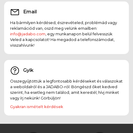
Email
Ha bármilyen kérdésed, észrevételed, problémád vagy
reklamációd van, oszd meg velünk emailben:
info@jadabo.com
, egy munkanapon belül felvesszük
Veled a kapcsolatot! Ha megadod a telefonszámodat,
visszahívunk!
Gyik
Összegyűjtöttük a legfontosabb kérdéseket és válaszokat
a weboldalról és a JADABO-ról. Böngészd őket kedved
szerint, ha esetleg nem találod, amit kerestél, hívj minket
vagy írj nekünk! Görbüljön!
Gyakran ismételt kérdések