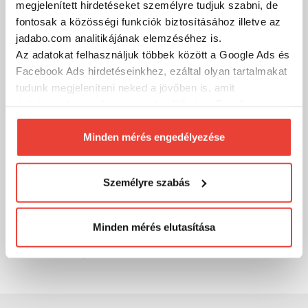
megjelenített hirdetéseket személyre tudjuk szabni, de
MÁRKÁINK
fontosak a közösségi funkciók biztosításához illetve az
jadabo.com analitikájának elemzéséhez is.
Az adatokat felhasználjuk többek között a Google Ads és
Facebook Ads hirdetéseinkhez, ezáltal olyan tartalmakat
tudunk megjeleníteni neked a jövőben is, amit
érdekesnek vagy hasznosnak találhatsz. Ennek a
biztosításához
arra kérünk, hogy engedd meg
számunkra minden mérés használatát.
Minden mérés engedélyezése
Természetesen
soha semmilyen formában nem fogunk
visszaélni ezzel és később bármikor
Személyre szabás
megváltoztathatod a döntésed ezzel kapcsolatban.
Előre is köszönjük!
Minden mérés elutasítása