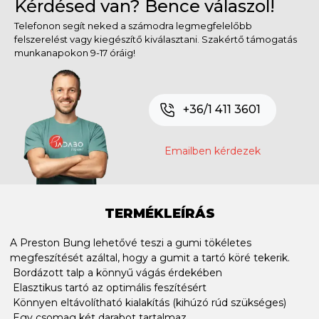
Kérdésed van? Bence válaszol!
Telefonon segít neked a számodra legmegfelelőbb
felszerelést vagy kiegészítő kiválasztani. Szakértő támogatás
munkanapokon 9-17 óráig!
+36/1 411 3601
Emailben kérdezek
TERMÉKLEÍRÁS
A Preston Bung lehetővé teszi a gumi tökéletes
megfeszítését azáltal, hogy a gumit a tartó köré tekerik.
 Bordázott talp a könnyű vágás érdekében
 Elasztikus tartó az optimális feszítésért
 Könnyen eltávolítható kialakítás (kihúzó rúd szükséges)
 Egy csomag két darabot tartalmaz