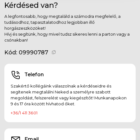
Kérdésed van?
A legfontosabb, hogy megtaláld a számodra megfelelő, a
tudásodhoz, tapasztalatodhoz legjobban illő
horgászeszközöket!
Hívj és segítünk, hogy mivel tudsz sikeres lenni a parton vagy a
csónakban!
Kód:
09990787
Telefon
Szakértő kollégáink válaszolnak a kérdéseidre és
segítenek megtalálni Neked a személyre szabott
megoldást, felszerelést vagy kiegészítőt! Munkanapokon
9 és 17 óra között hívhatod őket.
+36/1 411 3601
Email