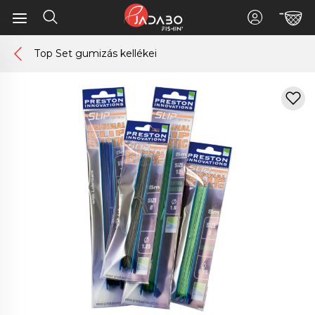
Top Set gumizás kellékei