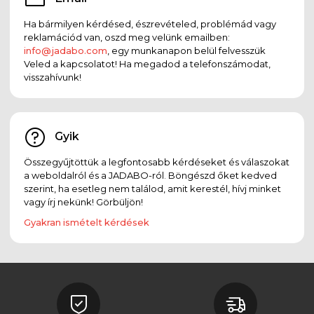
Ha bármilyen kérdésed, észrevételed, problémád vagy
reklamációd van, oszd meg velünk emailben:
info@jadabo.com
, egy munkanapon belül felvesszük
Veled a kapcsolatot! Ha megadod a telefonszámodat,
visszahívunk!
Gyik
Összegyűjtöttük a legfontosabb kérdéseket és válaszokat
a weboldalról és a JADABO-ról. Böngészd őket kedved
szerint, ha esetleg nem találod, amit kerestél, hívj minket
vagy írj nekünk! Görbüljön!
Gyakran ismételt kérdések