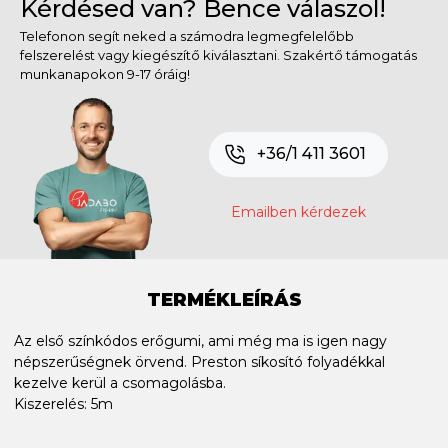
Kérdésed van? Bence válaszol!
Telefonon segít neked a számodra legmegfelelőbb
felszerelést vagy kiegészítő kiválasztani. Szakértő támogatás
munkanapokon 9-17 óráig!
+36/1 411 3601
Emailben kérdezek
TERMÉKLEÍRÁS
Az első színkódos erőgumi, ami még ma is igen nagy
népszerűségnek örvend. Preston síkosító folyadékkal
kezelve kerül a csomagolásba.
Kiszerelés: 5m