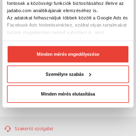
fontosak a közösségi funkciók biztosításához illetve az
jadabo.com analitikájának elemzéséhez is.
Az adatokat felhasználjuk többek között a Google Ads és
Facebook Ads hirdetéseinkhez, ezáltal olyan tartalmakat
tudunk megjeleníteni neked a jövőben is, amit
érdekesnek vagy hasznosnak találhatsz. Ennek a
biztosításához
arra kérünk, hogy engedd meg
számunkra minden mérés használatát.
Minden mérés engedélyezése
Természetesen
soha semmilyen formában nem fogunk
visszaélni ezzel és később bármikor
Személyre szabás
megváltoztathatod a döntésed ezzel kapcsolatban.
Előre is köszönjük!
Minden mérés elutasítása
Szakértő szolgálat