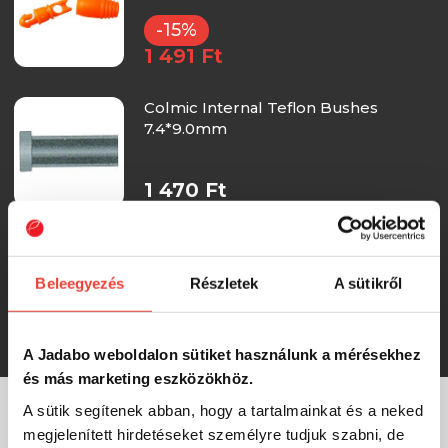
-15%
1 491 Ft
Colmic Internal Teflon Bushes
7.4*9.0mm
1 470 Ft
Sensas Rakósgumi csatlakozó Super
Elite sárga
Beleegyezés
Részletek
A sütikről
1 430 Ft
A Jadabo weboldalon sütiket használunk a mérésekhez
és más marketing eszközökhöz.
A sütik segítenek abban, hogy a tartalmainkat és a neked
megjelenített hirdetéseket személyre tudjuk szabni, de
MÁRKÁINK