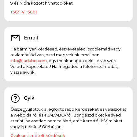
9 és 17 óra között hívhatod őket.
+36/1 411 3601
Email
Ha bármilyen kérdésed, észrevételed, problémád vagy
reklamációd van, oszd meg velünk emailben:
info@jadabo.com
, egy munkanapon belül felvesszük
Veled a kapcsolatot! Ha megadod a telefonszámodat,
visszahívunk!
Gyik
Összegyűjtöttük a legfontosabb kérdéseket és válaszokat
a weboldalról és a JADABO-ról. Böngészd őket kedved
szerint, ha esetleg nem találod, amit kerestél, hívj minket
vagy írj nekünk! Görbüljön!
Gyakran ismételt kérdések