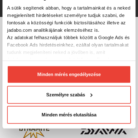
1 892 Ft
A sütik segítenek abban, hogy a tartalmainkat és a neked
megjelenített hirdetéseket személyre tudjuk szabni, de
fontosak a közösségi funkciók biztosításához illetve az
jadabo.com analitikájának elemzéséhez is.
MÁRKÁINK
Az adatokat felhasználjuk többek között a Google Ads és
Facebook Ads hirdetéseinkhez, ezáltal olyan tartalmakat
tudunk megjeleníteni neked a jövőben is, amit
érdekesnek vagy hasznosnak találhatsz. Ennek a
biztosításához
arra kérünk, hogy engedd meg
számunkra minden mérés használatát.
Minden mérés engedélyezése
Természetesen
soha semmilyen formában nem fogunk
visszaélni ezzel és később bármikor
Személyre szabás
megváltoztathatod a döntésed ezzel kapcsolatban.
Előre is köszönjük!
Minden mérés elutasítása