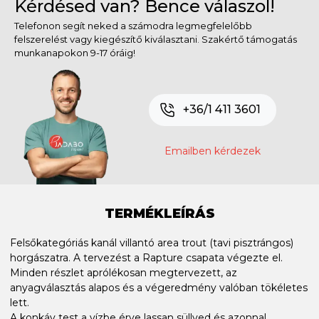
Kérdésed van? Bence válaszol!
Telefonon segít neked a számodra legmegfelelőbb
felszerelést vagy kiegészítő kiválasztani. Szakértő támogatás
munkanapokon 9-17 óráig!
+36/1 411 3601
Emailben kérdezek
TERMÉKLEÍRÁS
Felsőkategóriás kanál villantó area trout (tavi pisztrángos)
horgászatra. A tervezést a Rapture csapata végezte el.
Minden részlet aprólékosan megtervezett, az
anyagválasztás alapos és a végeredmény valóban tökéletes
lett.
A konkáv test a vízbe érve lassan süllyed és azonnal