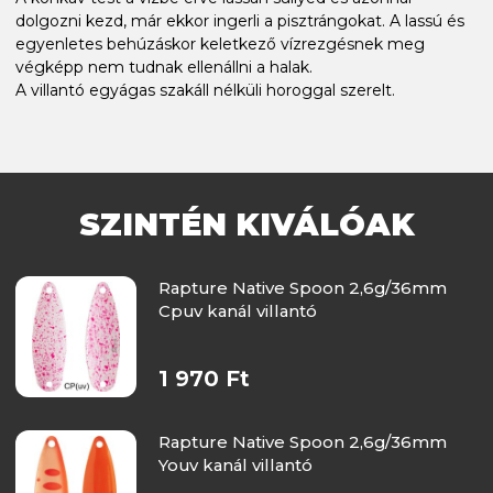
dolgozni kezd, már ekkor ingerli a pisztrángokat. A lassú és
egyenletes behúzáskor keletkező vízrezgésnek meg
végképp nem tudnak ellenállni a halak.
A villantó egyágas szakáll nélküli horoggal szerelt.
SZINTÉN KIVÁLÓAK
Rapture Native Spoon 2,6g/36mm
Cpuv kanál villantó
1 970 Ft
Rapture Native Spoon 2,6g/36mm
Youv kanál villantó