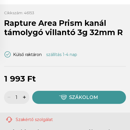
Cikkszám:
46153
Rapture Area Prism kanál
támolygó villantó 3g 32mm R
Külső raktáron
szállítás 1-4 nap
1 993 Ft
SZÁKOLOM
Szakértő szolgálat