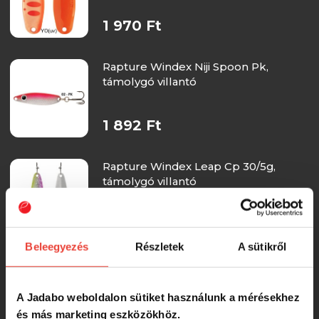
1 970 Ft
Rapture Windex Niji Spoon Pk,
támolygó villantó
1 892 Ft
Rapture Windex Leap Cp 30/5g,
támolygó villantó
1 892 Ft
Beleegyezés
Részletek
A sütikről
Rapture Windex Niji Spoon Ft,
támolygó villantó
A Jadabo weboldalon sütiket használunk a mérésekhez
és más marketing eszközökhöz.