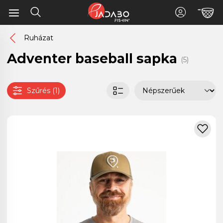
Ruházat
Adventer baseball sapka
(5)
Szűrés (1)