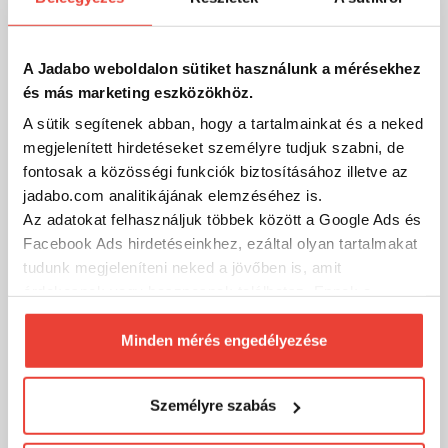
Adventer Titanium Baseball Sapka
15 990 Ft
Külső raktáron
A Jadabo weboldalon sütiket használunk a mérésekhez
és más marketing eszközökhöz.
SZÁKOLOM
A sütik segítenek abban, hogy a tartalmainkat és a neked
megjelenített hirdetéseket személyre tudjuk szabni, de
fontosak a közösségi funkciók biztosításához illetve az
jadabo.com analitikájának elemzéséhez is.
Az adatokat felhasználjuk többek között a Google Ads és
Facebook Ads hirdetéseinkhez, ezáltal olyan tartalmakat
tudunk megjeleníteni neked a jövőben is, amit
érdekesnek vagy hasznosnak találhatsz. Ennek a
biztosításához
arra kérünk, hogy engedd meg
számunkra minden mérés használatát.
Minden mérés engedélyezése
Természetesen
soha semmilyen formában nem fogunk
visszaélni ezzel és később bármikor
Személyre szabás
megváltoztathatod a döntésed ezzel kapcsolatban.
Előre is köszönjük!