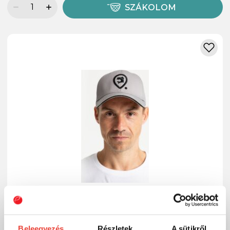
SZÁKOLOM
Beleegyezés
Részletek
A sütikről