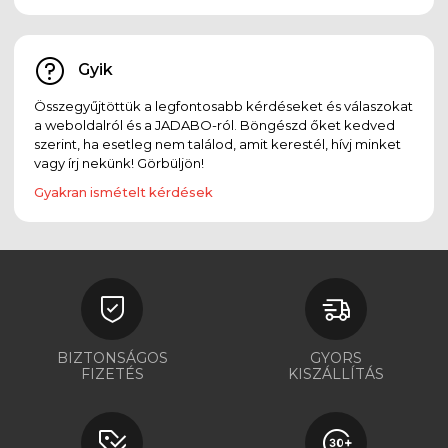
Gyik
Összegyűjtöttük a legfontosabb kérdéseket és válaszokat
a weboldalról és a JADABO-ról. Böngészd őket kedved
szerint, ha esetleg nem találod, amit kerestél, hívj minket
vagy írj nekünk! Görbüljön!
Gyakran ismételt kérdések
BIZTONSÁGOS
GYORS
FIZETÉS
KISZÁLLÍTÁS