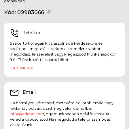
csónakban!
Kód:
09983066
Telefon
Szakértő kollégáink válaszolnak a kérdéseidre és
segítenek megtalálni Neked a személyre szabott
megoldást, felszerelést vagy kiegészítőt! Munkanapokon
9 és 17 óra között hívhatod őket.
+36/1 411 3601
Email
Ha bármilyen kérdésed, észrevételed, problémád vagy
reklamációd van, oszd meg velünk emailben:
info@jadabo.com
, egy munkanapon belül felvesszük
Veled a kapcsolatot! Ha megadod a telefonszámodat,
visszahívunk!