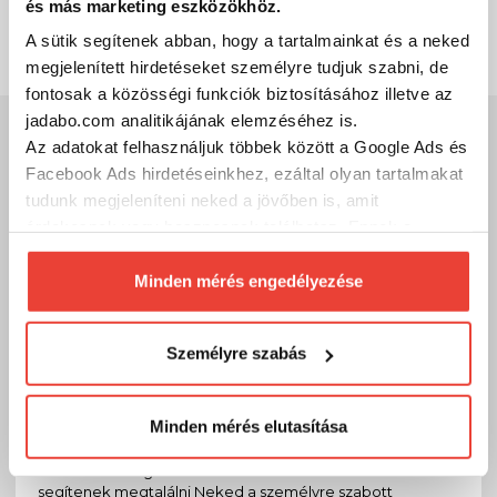
és más marketing eszközökhöz.
SZÁKOLOM
A sütik segítenek abban, hogy a tartalmainkat és a neked
megjelenített hirdetéseket személyre tudjuk szabni, de
fontosak a közösségi funkciók biztosításához illetve az
jadabo.com analitikájának elemzéséhez is.
Szakértő szolgálat
Az adatokat felhasználjuk többek között a Google Ads és
Facebook Ads hirdetéseinkhez, ezáltal olyan tartalmakat
Kérdésed van?
tudunk megjeleníteni neked a jövőben is, amit
A legfontosabb, hogy megtaláld a számodra megfelelő, a
érdekesnek vagy hasznosnak találhatsz. Ennek a
tudásodhoz, tapasztalatodhoz legjobban illő
biztosításához
arra kérünk, hogy engedd meg
horgászeszközöket!
számunkra minden mérés használatát.
Minden mérés engedélyezése
Hívj és segítünk, hogy mivel tudsz sikeres lenni a parton vagy a
Természetesen
soha semmilyen formában nem fogunk
csónakban!
visszaélni ezzel és később bármikor
Kód:
09979754
Személyre szabás
megváltoztathatod a döntésed ezzel kapcsolatban.
Előre is köszönjük!
Minden mérés elutasítása
Telefon
Szakértő kollégáink válaszolnak a kérdéseidre és
segítenek megtalálni Neked a személyre szabott