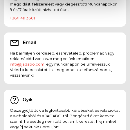
megoldást, felszerelést vagy kiegészítőt! Munkanapokon
9 és 17 óra között hívhatod őket.
+36/1 411 3601
Email
Ha bármilyen kérdésed, észrevételed, problémád vagy
reklamációd van, oszd meg velünk emailben:
info@jadabo.com
, egy munkanapon belül felvesszük
Veled a kapcsolatot! Ha megadod a telefonszámodat,
visszahívunk!
Gyik
Összegyűjtöttük a legfontosabb kérdéseket és válaszokat
a weboldalról és a JADABO-ról. Böngészd őket kedved
szerint, ha esetleg nem találod, amit kerestél, hívj minket
vagy írj nekünk! Görbüljön!