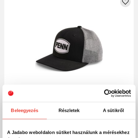
Beleegyezés
Részletek
A sütikről
PENN Penn Trucker Black Heather Grey sapka
10 000 Ft
Külső raktáron
A Jadabo weboldalon sütiket használunk a mérésekhez