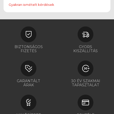
Gyakran ismételt kérdések
BIZTONSÁGOS
GYORS
FIZETÉS
KISZÁLLÍTÁS
GARANTÁLT
30 ÉV SZAKMAI
ÁRAK
TAPASZTALAT