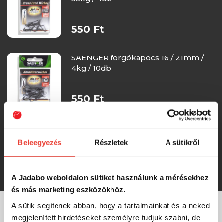
550 Ft
SAENGER forgókapocs 16 / 21mm /
4kg / 10db
550 Ft
SAENGER forgókapocs 12 / 27mm /
8kg / 10db
Beleegyezés
Részletek
A sütikről
550 Ft
A Jadabo weboldalon sütiket használunk a mérésekhez
és más marketing eszközökhöz.
A sütik segítenek abban, hogy a tartalmainkat és a neked
megjelenített hirdetéseket személyre tudjuk szabni, de