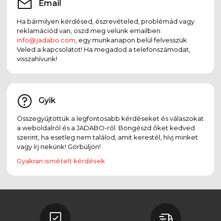
Email
Ha bármilyen kérdésed, észrevételed, problémád vagy
reklamációd van, oszd meg velünk emailben:
info@jadabo.com
, egy munkanapon belül felvesszük
Veled a kapcsolatot! Ha megadod a telefonszámodat,
visszahívunk!
Gyik
Összegyűjtöttük a legfontosabb kérdéseket és válaszokat
a weboldalról és a JADABO-ról. Böngészd őket kedved
szerint, ha esetleg nem találod, amit kerestél, hívj minket
vagy írj nekünk! Görbüljön!
Gyakran ismételt kérdések