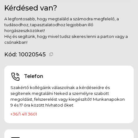
Kérdésed van?
A legfontosabb, hogy megtaláld a számodra megfelelő, a
tudásodhoz, tapasztalatodhoz legjobban illő
horgászeszközöket!
Hívj és segítünk, hogy mivel tudsz sikeres lenni a parton vagy a
csónakban!
Kód:
10020545
Telefon
Szakértő kollégáink válaszolnak a kérdéseidre és
segítenek megtalálni Neked a személyre szabott
megoldást, felszerelést vagy kiegészítőt! Munkanapokon
9 és 17 óra között hívhatod őket.
+36/1 411 3601