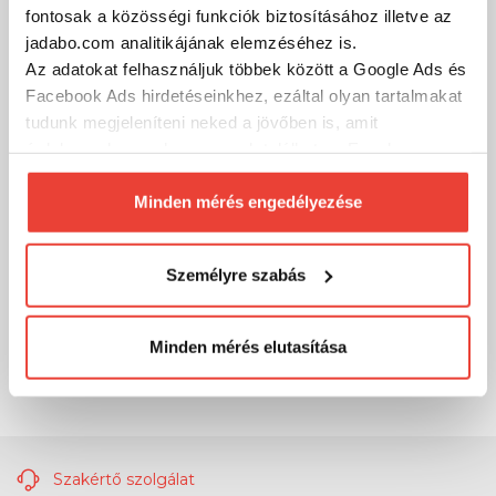
MÁRKÁINK
fontosak a közösségi funkciók biztosításához illetve az
jadabo.com analitikájának elemzéséhez is.
Az adatokat felhasználjuk többek között a Google Ads és
Facebook Ads hirdetéseinkhez, ezáltal olyan tartalmakat
tudunk megjeleníteni neked a jövőben is, amit
érdekesnek vagy hasznosnak találhatsz. Ennek a
biztosításához
arra kérünk, hogy engedd meg
számunkra minden mérés használatát.
Minden mérés engedélyezése
Természetesen
soha semmilyen formában nem fogunk
visszaélni ezzel és később bármikor
Személyre szabás
megváltoztathatod a döntésed ezzel kapcsolatban.
Előre is köszönjük!
Minden mérés elutasítása
Szakértő szolgálat