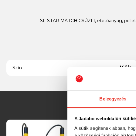
SILSTAR MATCH CSÚZLI, etetőanyag, pellet,
Kék
Szín
Beleegyezés
A Jadabo weboldalon sütike
A sütik segítenek abban, hog
a közösségi funkciók biztosí