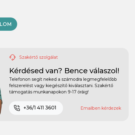
OLOM
Szakértő szolgálat
Kérdésed van? Bence válaszol!
Telefonon segít neked a számodra legmegfelelőbb
felszerelést vagy kiegészítő kiválasztani. Szakértő
támogatás munkanapokon 9-17 óráig!
+36/1 411 3601
Emailben kérdezek