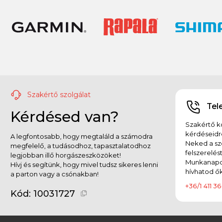
Szakértő szolgálat
Tel
Kérdésed van?
Szakértő ko
kérdéseidr
A legfontosabb, hogy megtaláld a számodra
Neked a sz
megfelelő, a tudásodhoz, tapasztalatodhoz
felszerelés
legjobban illő horgászeszközöket!
Munkanapok
Hívj és segítünk, hogy mivel tudsz sikeres lenni
hívhatod ők
a parton vagy a csónakban!
+36/1 411 36
Kód:
10031727