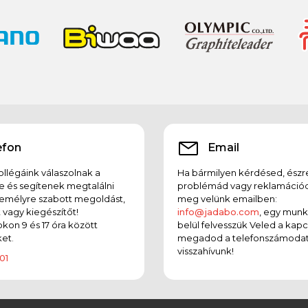
efon
Email
llégáink válaszolnak a
Ha bármilyen kérdésed, észr
e és segítenek megtalálni
problémád vagy reklamációd
emélyre szabott megoldást,
meg velünk emailben:
t vagy kiegészítőt!
info@jadabo.com
, egy mun
on 9 és 17 óra között
belül felvesszük Veled a kapc
et.
megadod a telefonszámodat
visszahívunk!
01