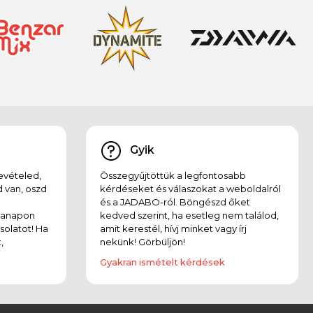
Gyik
evételed,
Összegyűjtöttük a legfontosabb
 van, oszd
kérdéseket és válaszokat a weboldalról
és a JADABO-ról. Böngészd őket
kanapon
kedved szerint, ha esetleg nem találod,
solatot! Ha
amit kerestél, hívj minket vagy írj
,
nekünk! Görbüljön!
Gyakran ismételt kérdések