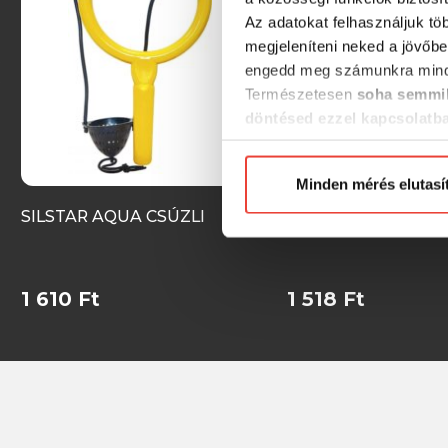
Az adatokat felhasználjuk tö
megjeleníteni neked a jövőbe
engedd meg számunkra mind
Természetesen
soha semmil
döntésed ezzel kapcsolatb
Előre is köszönjük!
Minden mérés elutasí
SILSTAR AQUA CSÚZLI
SILSTAR FISH CSÚZ
1 610 Ft
1 518 Ft