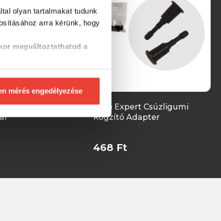
tal olyan tartalmakat tudunk
tosításához
arra kérünk, hogy
kor megváltoztathatod a
en mérés engedélyezése
ert Groundbait
Carp Expert Csúzligumi
ár
Rögzítő Adapter
468 Ft