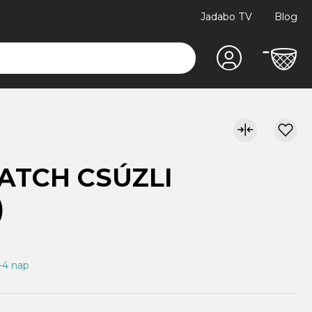
Jadabo TV
Blog
ATCH CSÚZLI
)
1-4 nap