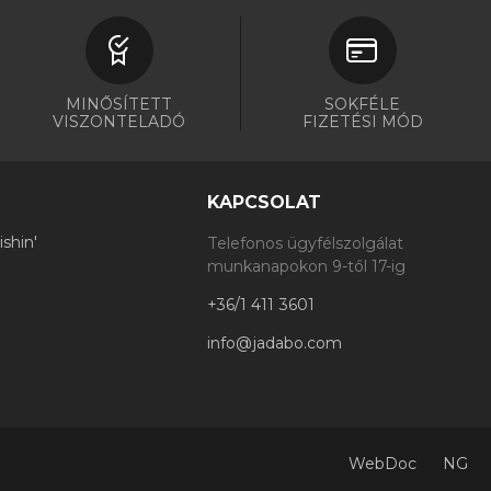
MINŐSÍTETT
SOKFÉLE
VISZONTELADÓ
FIZETÉSI MÓD
KAPCSOLAT
shin'
Telefonos ügyfélszolgálat
munkanapokon 9-től 17-ig
+36/1 411 3601
info@jadabo.com
WebDoc
NG