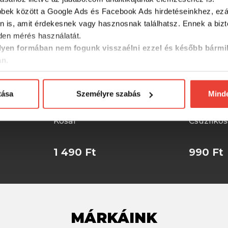
bbek között a Google Ads és Facebook Ads hirdetéseinkhez, ezál
n is, amit érdekesnek vagy hasznosnak találhatsz. Ennek a biz
en mérés használatát.
yen formában nem fogunk visszaélni ezzel és később bármi
an.
tása
Személyre szabás
Mind
LI
Carp Expert Csúzligumi +
Carp Exp
Kosár
Csúzlikos
1 490 Ft
990 Ft
MÁRKÁINK