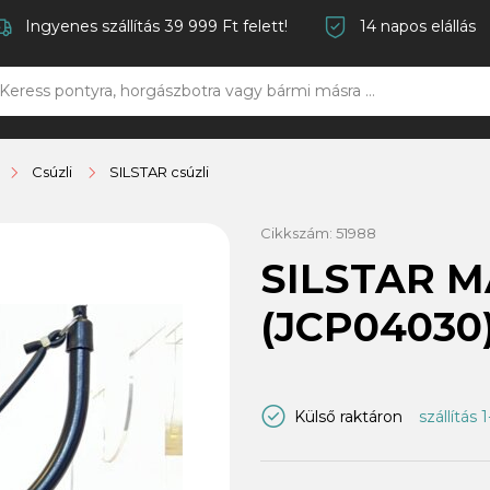
Ingyenes szállítás 39 999 Ft felett!
14 napos elállás
Csúzli
SILSTAR csúzli
Cikkszám:
51988
SILSTAR M
(JCP04030
Külső raktáron
szállítás 