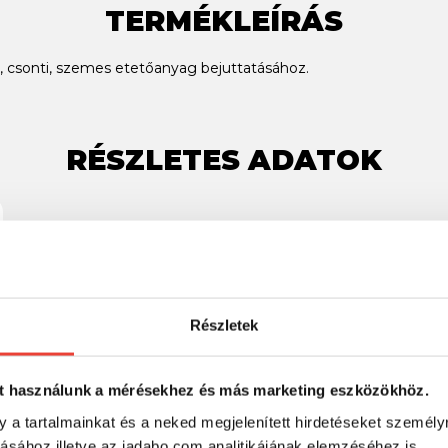
TERMÉKLEÍRÁS
 csonti, szemes etetőanyag bejuttatásához.
RÉSZLETES ADATOK
Részletek
SZINTÉN KIVÁLÓAK
t használunk a mérésekhez és más marketing eszközökhöz.
y a tartalmainkat és a neked megjelenített hirdetéseket személy
tásához illetve az jadabo.com analitikájának elemzéséhez is.