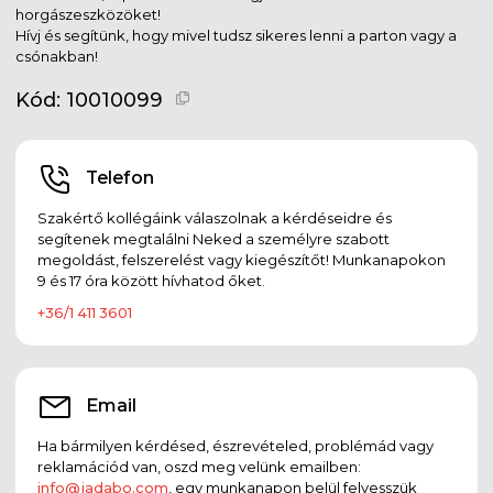
horgászeszközöket!
Hívj és segítünk, hogy mivel tudsz sikeres lenni a parton vagy a
csónakban!
Kód:
10010099
Telefon
Szakértő kollégáink válaszolnak a kérdéseidre és
segítenek megtalálni Neked a személyre szabott
megoldást, felszerelést vagy kiegészítőt! Munkanapokon
9 és 17 óra között hívhatod őket.
+36/1 411 3601
Email
Ha bármilyen kérdésed, észrevételed, problémád vagy
reklamációd van, oszd meg velünk emailben:
info@jadabo.com
, egy munkanapon belül felvesszük