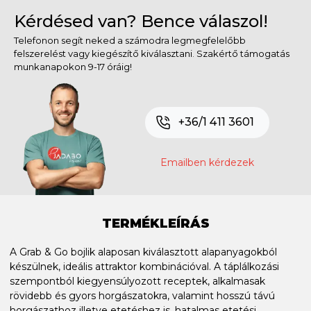
Kérdésed van? Bence válaszol!
Telefonon segít neked a számodra legmegfelelőbb
felszerelést vagy kiegészítő kiválasztani. Szakértő támogatás
munkanapokon 9-17 óráig!
+36/1 411 3601
Emailben kérdezek
TERMÉKLEÍRÁS
A Grab & Go bojlik alaposan kiválasztott alapanyagokból
készülnek, ideális attraktor kombinációval. A táplálkozási
szempontból kiegyensúlyozott receptek, alkalmasak
rövidebb és gyors horgászatokra, valamint hosszú távú
horgászathoz illetve etetéshez is, hatalmas etetési