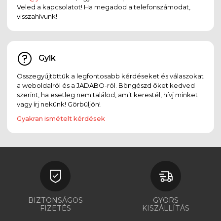
Veled a kapcsolatot! Ha megadod a telefonszámodat,
visszahívunk!
Gyik
Összegyűjtöttük a legfontosabb kérdéseket és válaszokat
a weboldalról és a JADABO-ról. Böngészd őket kedved
szerint, ha esetleg nem találod, amit kerestél, hívj minket
vagy írj nekünk! Görbüljön!
Gyakran ismételt kérdések
BIZTONSÁGOS
GYORS
FIZETÉS
KISZÁLLÍTÁS