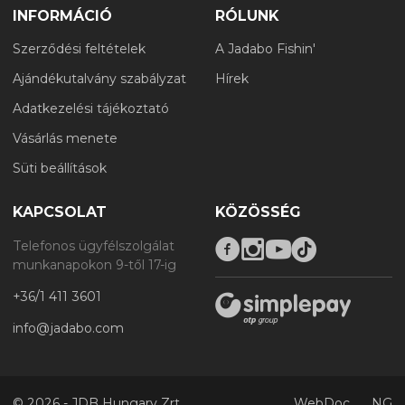
INFORMÁCIÓ
RÓLUNK
Szerződési feltételek
A Jadabo Fishin'
Ajándékutalvány szabályzat
Hírek
Adatkezelési tájékoztató
Vásárlás menete
Süti beállítások
KAPCSOLAT
KÖZÖSSÉG
Telefonos ügyfélszolgálat
munkanapokon 9-től 17-ig
+36/1 411 3601
info@jadabo.com
©
2026 - JDB Hungary Zrt.
WebDoc
NG