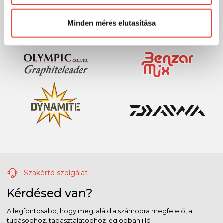
Előre is köszönjük!
Minden mérés elutasítása
Szakértő szolgálat
Kérdésed van?
A legfontosabb, hogy megtaláld a számodra megfelelő, a
tudásodhoz, tapasztalatodhoz legjobban illő