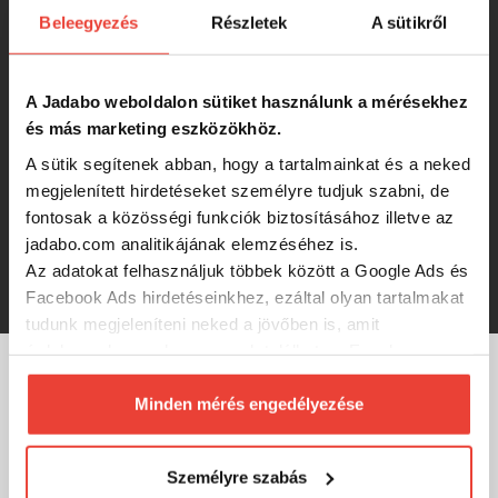
Beleegyezés
Részletek
A sütikről
Starbaits Boilies Red Liver 800g
30mm
A Jadabo weboldalon sütiket használunk a mérésekhez
5 770 Ft
és más marketing eszközökhöz.
A sütik segítenek abban, hogy a tartalmainkat és a neked
Starbaits Boilies Crayzi Fruit 800g
megjelenített hirdetéseket személyre tudjuk szabni, de
24mm
fontosak a közösségi funkciók biztosításához illetve az
jadabo.com analitikájának elemzéséhez is.
Az adatokat felhasználjuk többek között a Google Ads és
5 770 Ft
Facebook Ads hirdetéseinkhez, ezáltal olyan tartalmakat
tudunk megjeleníteni neked a jövőben is, amit
érdekesnek vagy hasznosnak találhatsz. Ennek a
biztosításához
arra kérünk, hogy engedd meg
MÁRKÁINK
számunkra minden mérés használatát.
Minden mérés engedélyezése
Természetesen
soha semmilyen formában nem fogunk
visszaélni ezzel és később bármikor
Személyre szabás
megváltoztathatod a döntésed ezzel kapcsolatban.